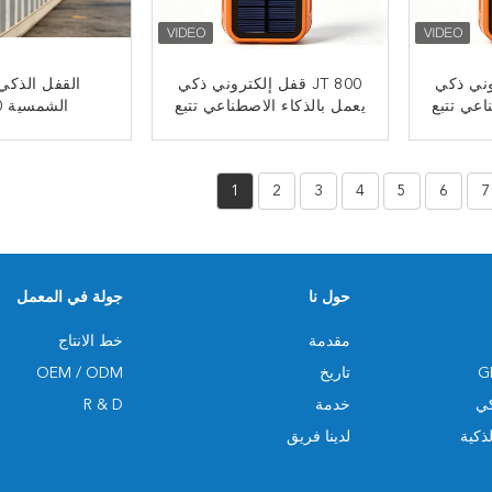
تروني ذكي
JT 800 قفل إلكتروني ذكي
القفل الذكي
اعي تتبع
يعمل بالذكاء الاصطناعي تتبع
الشمسية JT800
 جهاز
في الوقت الفعلي جهاز
 للماء
تحكم عن بعد مقاوم للماء
ﺎﺘﺼﻟ ﺍﻶﻧ
ﺎﺘﺼﻟ ﺍﻶ
قفل تعقب GPS
1
2
3
4
5
6
7
حول نا
جولة في المعمل
مقدمة
خط الانتاج
تاريخ
OEM / ODM
خدمة
R & D
ذكية
لدينا فريق