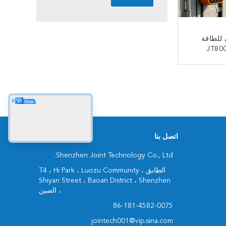
 للطاقة
ﻧ
اتصل بنا
Shenzhen Joint Technology Co., Ltd.
الطابق T4 ، Hi Park ، Luozu Community ،
Shiyan Street ، Baoan District ، Shenzhen
، الصين
86-181-4582-0075
jointech001@vip.sina.com