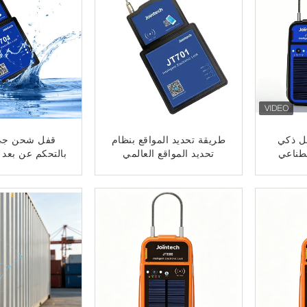
 JT800 قفل ذكي
طريقة تحديد المواقع بنظام
قفل شحن جي
صطناعي
تحديد المواقع العالمي
بالتحكم عن بعد 
(GPS) جهاز قفل بنظام
مع كشف العب
تحديد المواقع العالمي
اللوجستيات T701
ﺎﺘﺼﻟ ﺍﻶﻧ
ﺎﺘﺼﻟ ﺍﻶ
(GPS) 19511437 مم 16
كجم الملحقات المتضمنة
حل تتبع لإدارة الأسطول
وأمن الأصول