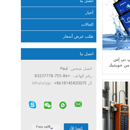
اتصل بنا
أخبار
الحالات
طلب عرض أسعار
اتصل بنا
 بي إس
من جوينتيك
اتصل شخص :
Paul
ث لأمن
رقم الهاتف :
+86-755-83237778
J
ﻧ
ال WhatsApp :
+8618145820075
Free call