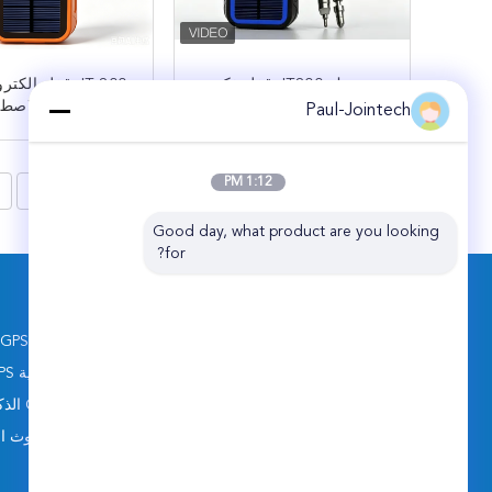
جوينتك JT800 قفل ذكي
JT 800 قفل إلك
يعمل بالذكاء الاصطناعي
يعمل بالذكاء الاصطن
Paul-Jointech
في الوقت الفعلي
تحكم عن بعد مقاوم
ﺎﺘﺼﻟ ﺍﻶﻧ
ﺎﺘﺼﻟ ﺍﻶﻧ
قفل تعقب GPS
1:12 PM
8
>
Good day, what product are you looking 
for?
الاقسام
قفل تتبع GPS
قم بتوصيل أصول المحمول العالمية
قفل حاوية GPS
بذكاء.
قفل GPS الذكي
قفل بلوتوث ال