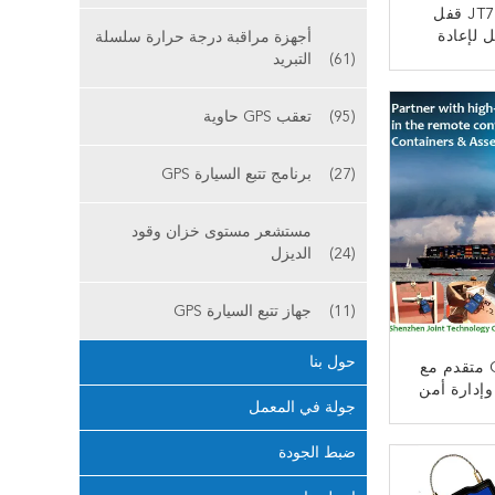
JT701 Jointech قفل
ل لإعادة
أجهزة مراقبة درجة حرارة سلسلة
الاستخدام بتقنية 4G GPS
(61)
التبريد
قل البضائع
ﻧ
قيمة
(95)
تعقب GPS حاوية
(27)
برنامج تتبع السيارة GPS
مستشعر مستوى خزان وقود
(24)
الديزل
(11)
جهاز تتبع السيارة GPS
حول بنا
قفل حاوية GPS متقدم مع
وإدارة أمن
جولة في المعمل
ﻧ
ضبط الجودة