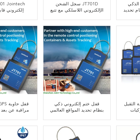
 الذكي
JT701D سجل الشحن
ام تحديد
الإلكتروني اللاسلكي مع تتبع
إلكتروني قاب
لخدمات
الموقع في الوقت الحقيقي
رك عبر
والتحكم عن بعد
مع إنذار عبث لن
ﺎﺘﺼﻟ ﺍﻶﻧ
ﺎﺘﺼﻟ ﺍﻶ
عالية ال
نة الثقيل
قفل ختم إلكتروني ذكي
كبات
بنظام تحديد المواقع العالمي
مراقبة عن بعد 
ويات
(GPS) لسلسلة التوريد
ذكية JT701 Jointech
الآمنة وإدارة الشحن
ﺎﺘﺼﻟ ﺍﻶﻧ
ﺎﺘﺼﻟ ﺍﻶ
Jointech JT701