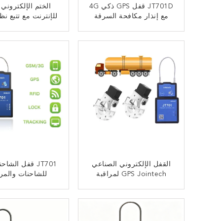
JT701D قفل GPS ذكي 4G
الختم الإلكتروني
مع إنذار مكافحة السرقة
للإنترنت مع تتبع نظ
لنقل البضائع العالمي
المواقع العالمي ل
اللوجستية والجما
ﺎﺘﺼﻟ ﺍﻶﻧ
ﺎﺘﺼﻟ ﺍﻶﻧ
الحدود JT701
القفل الإلكتروني الصناعي
JT701 قفل الشاح
GPS Jointech لمراقبة
للشاحنات والمر
الحاويات وسلامة النقل
المقطورة والحا
JT701D
ﺎﺘﺼﻟ ﺍﻶﻧ
ﺎﺘﺼﻟ ﺍﻶﻧ