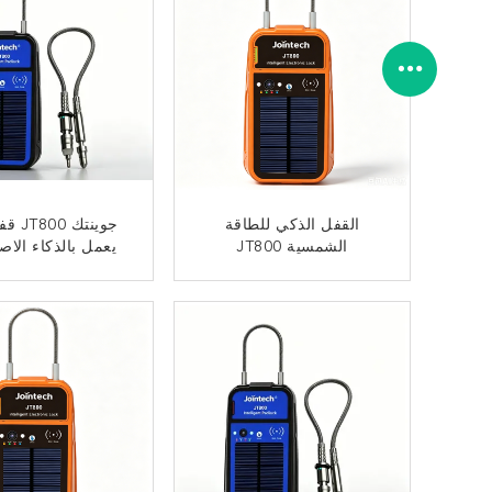
القفل الذكي للطاقة
جوينتك
الشمسية JT800
يعمل بالذكاء الا
ﺎﺘﺼﻟ ﺍﻶﻧ
ﺎﺘﺼﻟ ﺍﻶﻧ