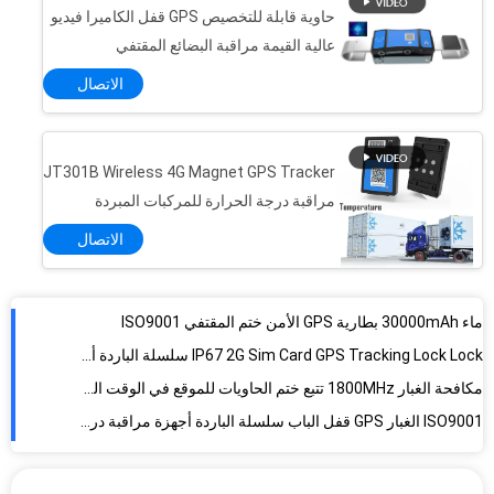
حاوية قابلة للتخصيص GPS قفل الكاميرا فيديو
عالية القيمة مراقبة البضائع المقتفي
الاتصال
JT301B Wireless 4G Magnet GPS Tracker
مراقبة درجة الحرارة للمركبات المبردة
الاتصال
ماء 30000mAh بطارية GPS الأمن ختم المقتفي ISO9001
IP67 2G Sim Card GPS Tracking Lock Lock سلسلة الباردة أجهزة مراقبة
مكافحة الغبار 1800MHz تتبع ختم الحاويات للموقع في الوقت الحقيقي
ISO9001 الغبار GPS قفل الباب سلسلة الباردة أجهزة مراقبة درجة الحرارة
مكافحة السرقة 1900 ميجا هرتز GPS تتبع قفل أجهزة مراقبة سلسلة الباردة
قفل تعقب GPS غير نافذ للمطر ، مراقب سلسلة باردة 20000 مللي أمبير في الساعة