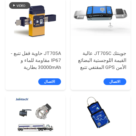
خريطة
الموقع
PRIVACY
POLICY
جوينتك JT705C عالية
JT705A حاوية قفل تتبع -
القيمة اللوجستية البضائع
IP67 مقاومة للماء و
الأمن GPS المقتفي تتبع
30000mAh بطارية
قفل الفيديو GPS القفل
مضادة للكسر
الاتصال
الاتصال