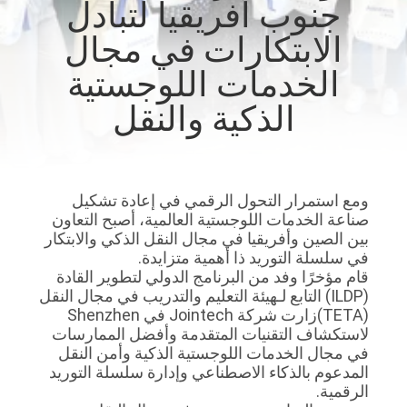
جنوب أفريقيا لتبادل
الابتكارات في مجال
جولة
في
الخدمات اللوجستية
المعمل
الذكية والنقل
مراقبة
الجودة
ومع استمرار التحول الرقمي في إعادة تشكيل
صناعة الخدمات اللوجستية العالمية، أصبح التعاون
بين الصين وأفريقيا في مجال النقل الذكي والابتكار
اتصل
في سلسلة التوريد ذا أهمية متزايدة.
قام مؤخرًا وفد من البرنامج الدولي لتطوير القادة
بنا
(ILDP) التابع لـ
هيئة التعليم والتدريب في مجال النقل
(TETA)
زارت شركة Jointech في Shenzhen
لاستكشاف التقنيات المتقدمة وأفضل الممارسات
اطلب
في مجال الخدمات اللوجستية الذكية وأمن النقل
اقتباس
المدعوم بالذكاء الاصطناعي وإدارة سلسلة التوريد
الرقمية.