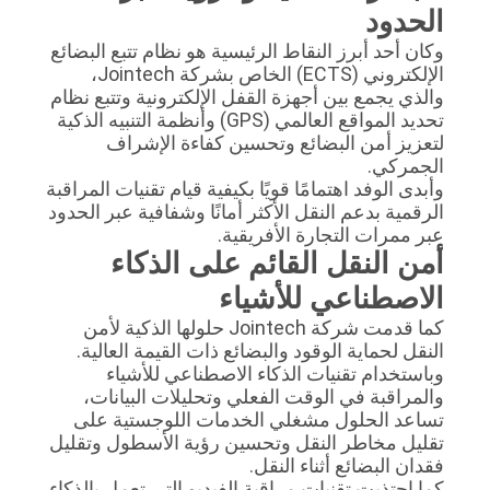
الحدود
وكان أحد أبرز النقاط الرئيسية هو نظام تتبع البضائع
الإلكتروني (ECTS) الخاص بشركة Jointech،
والذي يجمع بين أجهزة القفل الإلكترونية وتتبع نظام
تحديد المواقع العالمي (GPS) وأنظمة التنبيه الذكية
لتعزيز أمن البضائع وتحسين كفاءة الإشراف
الجمركي.
وأبدى الوفد اهتمامًا قويًا بكيفية قيام تقنيات المراقبة
الرقمية بدعم النقل الأكثر أمانًا وشفافية عبر الحدود
عبر ممرات التجارة الأفريقية.
أمن النقل القائم على الذكاء
الاصطناعي للأشياء
كما قدمت شركة Jointech حلولها الذكية لأمن
النقل لحماية الوقود والبضائع ذات القيمة العالية.
وباستخدام تقنيات الذكاء الاصطناعي للأشياء
والمراقبة في الوقت الفعلي وتحليلات البيانات،
تساعد الحلول مشغلي الخدمات اللوجستية على
تقليل مخاطر النقل وتحسين رؤية الأسطول وتقليل
فقدان البضائع أثناء النقل.
كما اجتذبت تقنيات مراقبة الفيديو التي تعمل بالذكاء