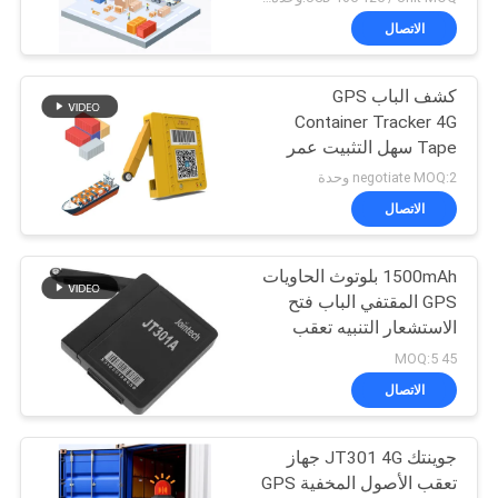
الاتصال
كشف الباب GPS
Container Tracker 4G
Tape سهل التثبيت عمر
بطارية طويل
negotiate MOQ:2 وحدة
الاتصال
1500mAh بلوتوث الحاويات
GPS المقتفي الباب فتح
الاستشعار التنبيه تعقب
45 MOQ:5
الاتصال
جوينتك JT301 4G جهاز
تعقب الأصول المخفية GPS