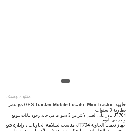
خريطة
الموقع
PRIVACY
POLICY
منتوج وصف
حاوية GPS Tracker Mobile Locator Mini Tracker مع عمر
بطارية 3 سنوات
JT704 قادر على العمل لأكثر من 3 سنوات في حالة وجود بيانات موقع 
واحد في اليوم.
جهاز تعقب الحاوية JT704 مناسب لسلامة الحاويات ، وإدارة تتبع 
لوجستيات الحاويات ، والتحكم عن بعد في الأصول ، وهو سهل 