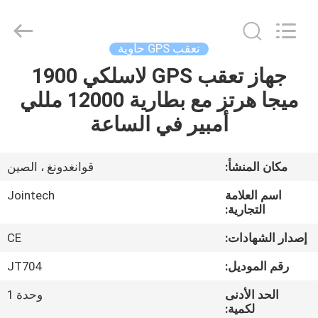
Shenzhen
Joint
Technology
Co.,
Ltd..
تعقب GPS حاوية
All
Rights
Reserved.
جهاز تعقب GPS لاسلكي 1900
الصفحة
ميجا هرتز مع بطارية 12000 مللي
الرئيسية
أمبير في الساعة
منتجات
مكان المنشأ:
قوانغدونغ ، الصين
عرض
اسم العلامة
Jointech
الواقع
التجارية:
الافتراضي
إصدار الشهادات:
CE
رقم الموديل:
JT704
معلومات
الحد الأدنى
وحدة 1
عنا
لكمية: