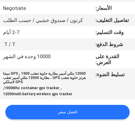
الأسعار:
Negotiate
جولة
تفاصيل التغليف:
كرتون / صندوق خشبي / حسب الطلب
في
وقت التسليم:
2-7 أيام
المعمل
شروط الدفع:
T / T.
مراقبة
القدرة على
10000 وحدة في الشهر
العرض:
الجودة
تسليط الضوء:
12000 مللي أمبير بطارية حاوية تعقب GPS ، 1900 ميجا
هرتز حاوية تعقب GPS ، بطارية 12000 مللي أمبير تعقب
اتصل
GPS لاسلكي
,
,
1900Mhz container gps tracker
بنا
12000mAh battery wireless gps tracker
اطلب
افضل سعر
اقتباس