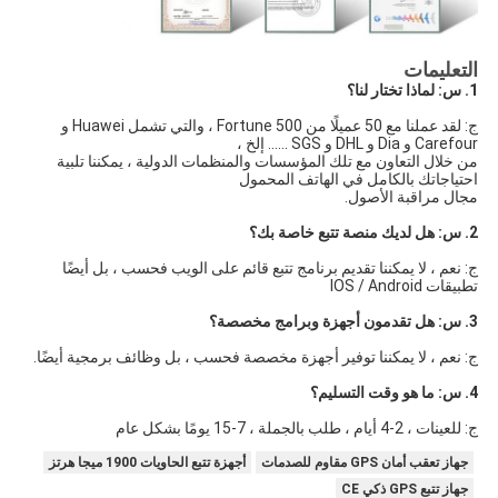
التعليمات
1. س: لماذا تختار لنا؟
ج: لقد عملنا مع 50 عميلًا من Fortune 500 ، والتي تشمل Huawei و 
Carefour و Dia و DHL و SGS ...... إلخ ،
من خلال التعاون مع تلك المؤسسات والمنظمات الدولية ، يمكننا تلبية 
احتياجاتك بالكامل في الهاتف المحمول
مجال مراقبة الأصول.
2. س: هل لديك منصة تتبع خاصة بك؟
ج: نعم ، لا يمكننا تقديم برنامج تتبع قائم على الويب فحسب ، بل أيضًا 
تطبيقات IOS / Android
3. س: هل تقدمون أجهزة وبرامج مخصصة؟
ج: نعم ، لا يمكننا توفير أجهزة مخصصة فحسب ، بل وظائف برمجية أيضًا.
4. س: ما هو وقت التسليم؟
ج: للعينات ، 2-4 أيام ، طلب بالجملة ، 7-15 يومًا بشكل عام
جهاز تعقب أمان GPS مقاوم للصدمات
أجهزة تتبع الحاويات 1900 ميجا هرتز
جهاز تتبع GPS ذكي CE