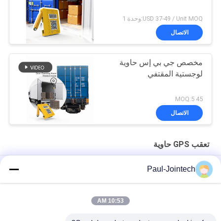
USD 37-49 / Unit MOQ:وحدة 1
الاتصال
مخصص جي بي إس حاوية
لوجستية المقتفي
45 MOQ:5
الاتصال
تعقب GPS حاوية
JT301B Wireless 4G Magnet GPS Tracker مراقبة درجة الحرارة
Paul-Jointech
للمركبات المبردة
جهاز تعقب GPS لحاوية مراقبة الباب داخل الحاوية بطارية 3 أشهر
10:53 AM
جوينتيك ألومنيوم مضاد للسرقة حاوية GPS المقتفي IP67 مقاوم للماء