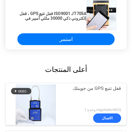
ISO9001 JT705A قفل تتبع GPS ، قفل
إلكتروني ذكي 30000 مللي أمبير في
الساعة
استمر
أعلى المنتجات
قفل تتبع GPS من جوينتك
negotiate MOQ:وحدة 1
الاتصال