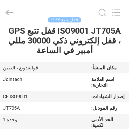
Shenzhen
Joint
Technology
Co.,
Ltd..
قفل تتبع GPS
All
Rights
Reserved.
ISO9001 JT705A قفل تتبع GPS
الصفحة
، قفل إلكتروني ذكي 30000 مللي
الرئيسية
أمبير في الساعة
منتجات
مكان المنشأ:
قوانغدونغ ، الصين
عرض
اسم العلامة
Jointech
الواقع
التجارية:
الافتراضي
إصدار الشهادات:
CE ISO9001
رقم الموديل:
JT705A
معلومات
الحد الأدنى
وحدة 1
عنا
لكمية: