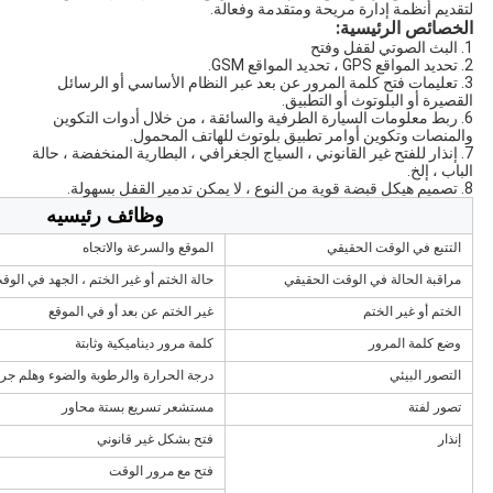
لتقديم أنظمة إدارة مريحة ومتقدمة وفعالة.
الخصائص الرئيسية:
1. البث الصوتي لقفل وفتح
2. تحديد المواقع GPS ، تحديد المواقع GSM.
3. تعليمات فتح كلمة المرور عن بعد عبر النظام الأساسي أو الرسائل
القصيرة أو البلوتوث أو التطبيق.
6. ربط معلومات السيارة الطرفية والسائقة ، من خلال أدوات التكوين
والمنصات وتكوين أوامر تطبيق بلوتوث للهاتف المحمول.
7. إنذار للفتح غير القانوني ، السياج الجغرافي ، البطارية المنخفضة ، حالة
الباب ، إلخ.
8. تصميم هيكل قبضة قوية من النوع ، لا يمكن تدمير القفل بسهولة.
وظائف رئيسيه
التتبع في الوقت الحقيقي
الموقع والسرعة والاتجاه
مراقبة الحالة في الوقت الحقيقي
حالة الختم أو غير الختم ، الجهد في الو
الختم أو غير الختم
غير الختم عن بعد أو في الموقع
وضع كلمة المرور
كلمة مرور ديناميكية وثابتة
التصور البيئي
درجة الحرارة والرطوبة والضوء وهلم جرا
تصور لفتة
مستشعر تسريع بستة محاور
إنذار
فتح بشكل غير قانوني
فتح مع مرور الوقت