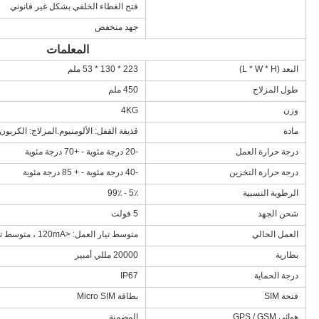
فتح الغطاء الخلفي بشكل غير قانوني
جهد منخفض
المعلمات
البعد (L * W * H)
223 * 130 * 53 ملم
طول المزلاج
450 ملم
وزن
4KG
مادة
قذيفة القفل: الألومنيوم.المزلاج: الكربو
درجة حرارة العمل
-20 درجة مئوية - +70 درجة مئوية
درجة حرارة التخزين
-40 درجة مئوية - + 85 درجة مئوية
الرطوبة النسبية
5٪ - 99٪
شحن الجهد
5 فولت
العمل الحالي
متوسط ​​تيار العمل: <120mA ، متوسط ​​تيار الاستعداد: <4mA
بطارية
20000 مللي أمبير
درجة الحماية
IP67
فتحة SIM
بطاقة Micro SIM
هوائي GPS / GSM
المضمنة