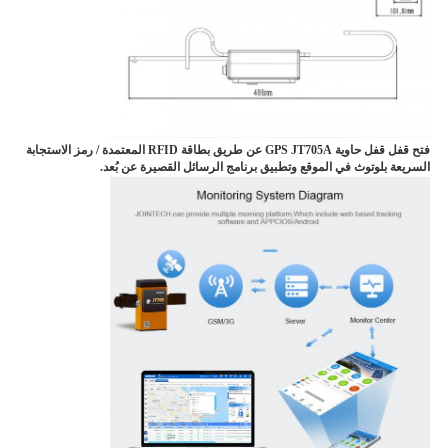
فتح قفل قفل حاوية GPS JT705A عن طريق بطاقة RFID المعتمدة / رمز الاستجابة
السريعة بلوتوث في الموقع وتطبيق برنامج الرسائل القصيرة عن بُعد.