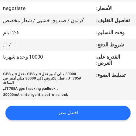
الأسعار:
negotiate
جولة
تفاصيل التغليف:
كرتون / صندوق خشبي / شعار مخصص
في
وقت التسليم:
2-5 أيام
المعمل
شروط الدفع:
T / T.
مراقبة
القدرة على
10000 وحدة شهريا
العرض:
الجودة
تسليط الضوء:
30000 مللي أمبير قفل تتبع GPS ، قفل تتبع GPS
JT705A ، قفل إلكتروني ذكي 30000 مللي أمبير في
اتصل
الساعة
,
,
JT705A gps tracking padlock
بنا
30000mAh intelligent electronic lock
اطلب
افضل سعر
اقتباس