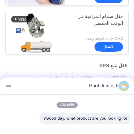
قفل صمام المراقبة في
الوقت الحقيقي
negotiate MOQ:2 وحدة
الاتصال
قفل تتبع GPS
JT705A قفل تعقب GPS للحاويات لنقل البضائع مع فتح عن بعد
Paul-Jointech
مكافحة سرقة بطارية 15000mAh GPS تتبع قفل مع جهاز التحكم عن
بعد
4:59 AM
جوينتك JT709A حاوية GPS تعقب القفل المقفل ضد الماء شاحنة فان
GPS القفل الإلكتروني
Good day, what product are you looking for?
فئات شعبية
جميع