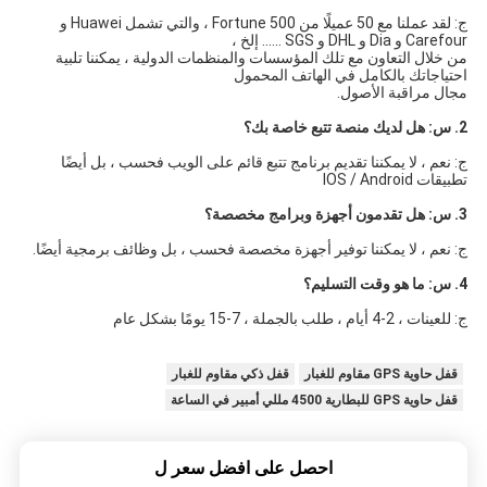
ج: لقد عملنا مع 50 عميلًا من Fortune 500 ، والتي تشمل Huawei و 
Carefour و Dia و DHL و SGS ...... إلخ ،
من خلال التعاون مع تلك المؤسسات والمنظمات الدولية ، يمكننا تلبية 
احتياجاتك بالكامل في الهاتف المحمول
مجال مراقبة الأصول.
2. س: هل لديك منصة تتبع خاصة بك؟
ج: نعم ، لا يمكننا تقديم برنامج تتبع قائم على الويب فحسب ، بل أيضًا 
تطبيقات IOS / Android
3. س: هل تقدمون أجهزة وبرامج مخصصة؟
ج: نعم ، لا يمكننا توفير أجهزة مخصصة فحسب ، بل وظائف برمجية أيضًا.
4. س: ما هو وقت التسليم؟
ج: للعينات ، 2-4 أيام ، طلب بالجملة ، 7-15 يومًا بشكل عام
قفل حاوية GPS مقاوم للغبار
قفل ذكي مقاوم للغبار
قفل حاوية GPS للبطارية 4500 مللي أمبير في الساعة
احصل على افضل سعر ل