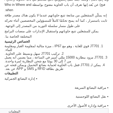
فتح) عن بُعد.إنها تعرف أن باب الحاوية مفتوح بواسطة Who in Where and
when.
إنه يمكّن المشغلين من متابعة تتبع حاوياتهم عندما لا يكون هناك مصدر طاقة
ثابت باستمرار ، كما أنه يمنح تحكمًا كاملاً للمسؤولين المخصصين أثناء تحركه
على طول مسار سلسلة التوريد من المصدر إلى الوجهة.
يمكن للمشغلين تتبع حاوياتهم واستقبال الإنذارات على منصات البرامج
المختلفة الخاصة بنا.
الخصائص الرئيسية
1. JT701 قوي للغاية ، وهو مع IP67 ، ميزة مثالية لمقاومة الغبار ومقاومة
للماء.
2. تركيب JT701 سهل وبسيط على الحاوية.
3. JT701 مزود ببطارية 15000 مللي أمبير في الساعة ، مما يضمن أنه يعمل
من 7 إلى 30 يومًا مع شحن البطارية لمرة واحدة.
4. يمكن لـ JT701 قفل باب الحاوية لحماية بضائع التحميل ويمكن فتحه عن
طريق بطاقة RFID و SMS و APP عن بعد.
التطبيقات
•
إدارة البضائع الجمركية
• مراقبة البضائع السريعة
• نقل البضائع اللوجستية
• مراقبة وإدارة الأصول الأخرى
المعلمات