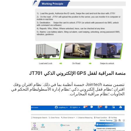
منصة المراقبة لقفل GPS الإلكتروني الذكي JT701
تتضمن منصة Jointech خمسة أنظمة بما في ذلك: نظام اقتران وفك 
اقتران ؛نظام قفل إلكتروني ذكي ؛نظام إدارة الأسطولنظام التحكم في 
الحاويات ؛نظام مراقبة المخابرات.