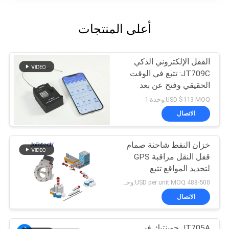
أعلى المنتجات
القفل الإلكتروني الذكي
JT709C: تتبع في الوقت
الحقيقي وفتح عن بعد
USD $113 MOQ:وحدة 1
الاتصال
خزان النفط شاحنة صمام
قفل النقل مراقبة GPS
لتحديد المواقع تتبع
488-500 USD per unit MOQ:وحدة 1
الاتصال
JT705A جوينتيك في