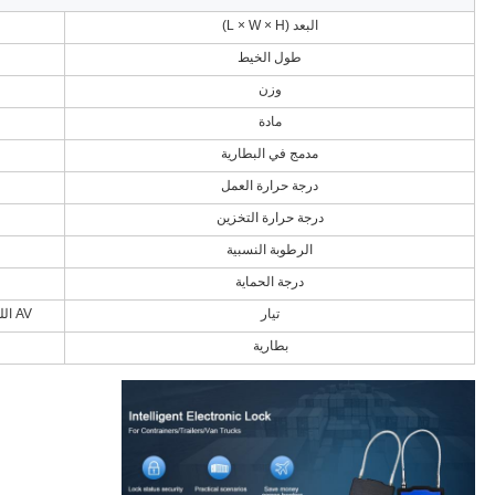
البعد (L × W × H)
طول الخيط
وزن
مادة
مدمج في البطارية
درجة حرارة العمل
درجة حرارة التخزين
الرطوبة النسبية
درجة الحماية
تيار
AV اللوحة الرئيسية <120mA ، اللوحة الرئيسية الاحتياطية <4mA
بطارية