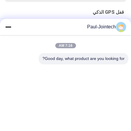
قفل GPS الذكي
ذكي الإلكترونية 15000mAh GPS قفل ذكي ISO9001 المعتمدة
Paul-Jointech
Jointech JT705A GPS قفل قفل الحاويات مراقبة الأمن البضائع GPS
تتبع القفل
7:16 AM
الذكية الإلكترونية 1500mAh GPS Container Lock ROHS المعتمدة
Good day, what product are you looking for?
فئات شعبية
جميع
قفل حاوية GPS
قفل تتبع GPS
قفل بلوتوث الذكية
قفل GPS الذكي
أجهزة مراقبة درجة 
تتبع ختم الحاويات
حرارة سلسلة التبريد