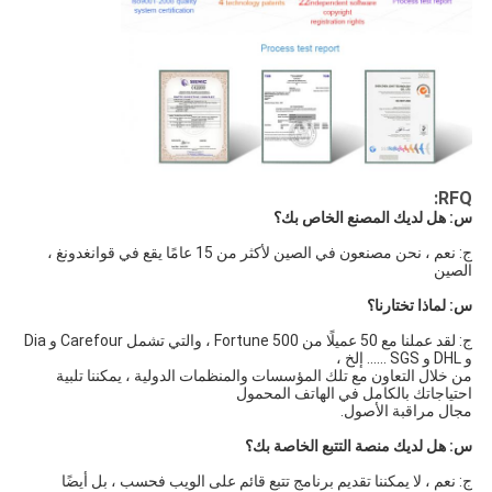
RFQ:
س: هل لديك المصنع الخاص بك؟
ج: نعم ، نحن مصنعون في الصين لأكثر من 15 عامًا يقع في قوانغدونغ ، 
الصين
س: لماذا تختارنا؟
ج: لقد عملنا مع 50 عميلًا من Fortune 500 ، والتي تشمل Carefour و Dia 
و DHL و SGS ...... إلخ ،
من خلال التعاون مع تلك المؤسسات والمنظمات الدولية ، يمكننا تلبية 
احتياجاتك بالكامل في الهاتف المحمول
مجال مراقبة الأصول.
س: هل لديك منصة التتبع الخاصة بك؟
ج: نعم ، لا يمكننا تقديم برنامج تتبع قائم على الويب فحسب ، بل أيضًا 