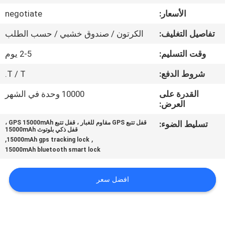
الأسعار:
negotiate
جولة
تفاصيل التغليف:
الكرتون / صندوق خشبي / حسب الطلب
في
وقت التسليم:
2-5 يوم
المعمل
شروط الدفع:
T / T.
مراقبة
القدرة على
10000 وحدة في الشهر
العرض:
الجودة
تسليط الضوء:
قفل تتبع GPS مقاوم للغبار ، قفل تتبع GPS 15000mAh ،
قفل ذكي بلوتوث 15000mAh
اتصل
,
,
15000mAh gps tracking lock
15000mAh bluetooth smart lock
بنا
افضل سعر
اطلب
اقتباس