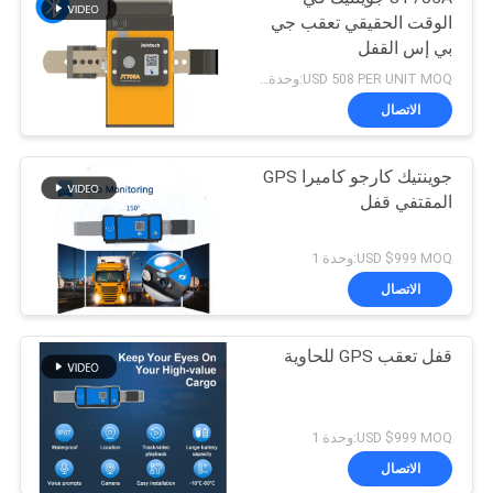
الوقت الحقيقي تعقب جي
بي إس القفل
USD 508 PER UNIT MOQ:وحدة 1
الاتصال
جوينتيك كارجو كاميرا GPS
المقتفي قفل
USD $999 MOQ:وحدة 1
الاتصال
قفل تعقب GPS للحاوية
USD $999 MOQ:وحدة 1
الاتصال