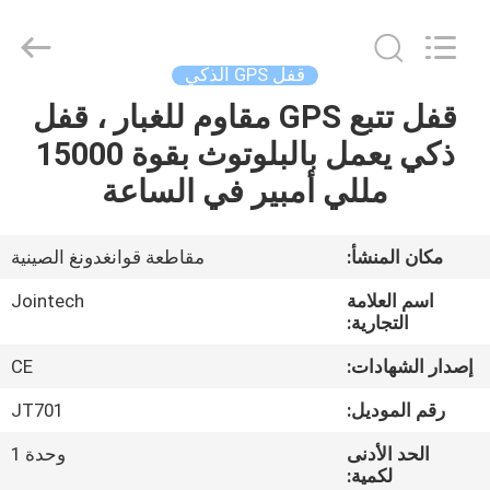
Shenzhen
Joint
Technology
Co.,
Ltd..
قفل GPS الذكي
All
Rights
Reserved.
قفل تتبع GPS مقاوم للغبار ، قفل
الصفحة
ذكي يعمل بالبلوتوث بقوة 15000
الرئيسية
مللي أمبير في الساعة
منتجات
مكان المنشأ:
مقاطعة قوانغدونغ الصينية
عرض
اسم العلامة
Jointech
الواقع
التجارية:
الافتراضي
إصدار الشهادات:
CE
رقم الموديل:
JT701
معلومات
الحد الأدنى
وحدة 1
عنا
لكمية: