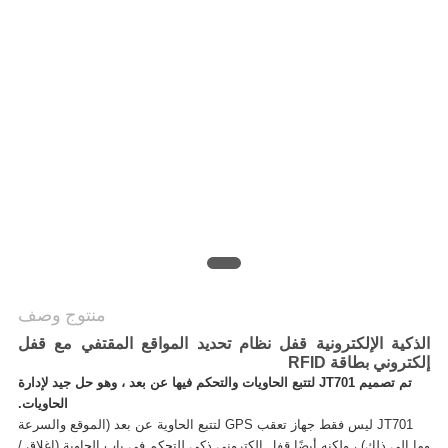
خريطة
الموقع
PRIVACY
POLICY
منتوج وصف
الذكية الإلكترونية قفل نظام تحديد المواقع المقتفي مع قفل
إلكتروني بطاقة RFID
تم تصميم JT701 لتتبع الحاويات والتحكم فيها عن بعد ، وهو حل جيد لإدارة
الحاويات.
JT701 ليس فقط جهاز تعقب GPS لتتبع الحاوية عن بعد (الموقع والسرعة
وما إلى ذلك) ، ولكنه أيضًا قفل إلكتروني ذكي للتحكم في باب الحاوية (إغلاق /