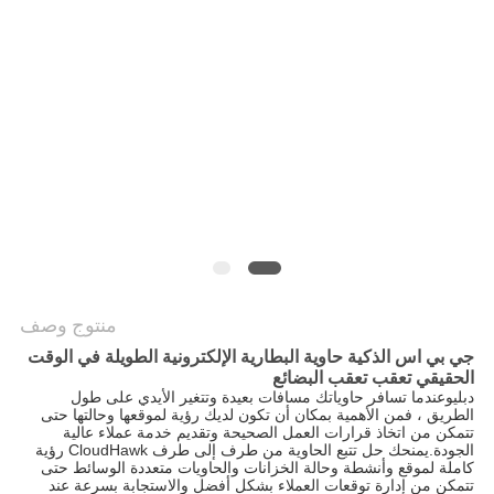
خريطة
الموقع
PRIVACY
POLICY
منتوج وصف
جي بي اس الذكية حاوية البطارية الإلكترونية الطويلة في الوقت
الحقيقي تعقب تعقب البضائع
دبليو
عندما تسافر حاوياتك مسافات بعيدة وتتغير الأيدي على طول
الطريق ، فمن الأهمية بمكان أن تكون لديك رؤية لموقعها وحالتها حتى
تتمكن من اتخاذ قرارات العمل الصحيحة وتقديم خدمة عملاء عالية
الجودة.يمنحك حل تتبع الحاوية من طرف إلى طرف CloudHawk رؤية
كاملة لموقع وأنشطة وحالة الخزانات والحاويات متعددة الوسائط حتى
تتمكن من إدارة توقعات العملاء بشكل أفضل والاستجابة بسرعة عند