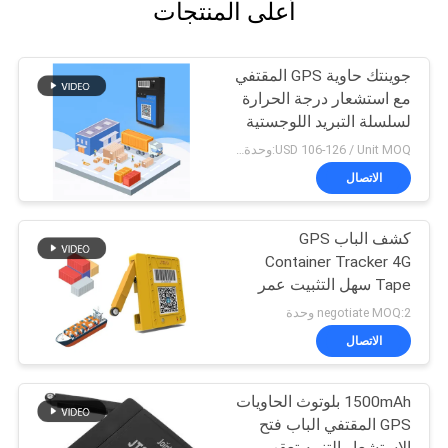
أعلى المنتجات
جوينتك حاوية GPS المقتفي
مع استشعار درجة الحرارة
لسلسلة التبريد اللوجستية
USD 106-126 / Unit MOQ:وحدة 1
الاتصال
كشف الباب GPS
Container Tracker 4G
Tape سهل التثبيت عمر
بطارية طويل
negotiate MOQ:2 وحدة
الاتصال
1500mAh بلوتوث الحاويات
GPS المقتفي الباب فتح
الاستشعار التنبيه تعقب