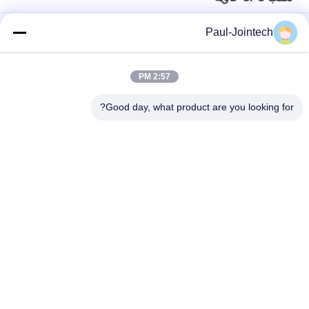
JT301B Wireless 4G Magnet GPS Tracker مراقبة درجة الحرارة
Paul-Jointech
للمركبات المبردة
جهاز تعقب GPS لحاوية مراقبة الباب داخل الحاوية بطارية 3 أشهر
2:57 PM
جوينتيك ألومنيوم مضاد للسرقة حاوية GPS المقتفي IP67 مقاوم للماء
Good day, what product are you looking for?
فئات شعبية
جميع
قفل حاوية GPS
قفل تتبع GPS
قفل بلوتوث الذكية
قفل GPS الذكي
أجهزة مراقبة درجة 
تتبع ختم الحاويات
حرارة سلسلة التبريد
برنامج تتبع السيارة 
تعقب GPS حاوية