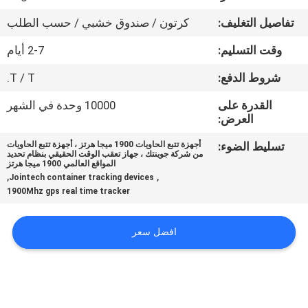
تفاصيل التغليف:
كرتون / صندوق خشبي / حسب الطلب
جولة
وقت التسليم:
2-7 أيام
في
المعمل
شروط الدفع:
T / T.
القدرة على
10000 وحدة في الشهر
العرض:
مراقبة
الجودة
تسليط الضوء:
أجهزة تتبع الحاويات 1900 ميجا هرتز ، أجهزة تتبع الحاويات
من شركة جوينتك ، جهاز تعقب الوقت الحقيقي بنظام تحديد
المواقع العالمي 1900 ميجا هرتز
,
,
Jointech container tracking devices
اتصل
1900Mhz gps real time tracker
بنا
افضل سعر
اطلب
اقتباس