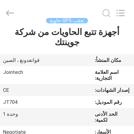
Shenzhen
Joint
Technology
Co.,
Ltd..
تعقب GPS حاوية
All
Rights
Reserved.
أجهزة تتبع الحاويات من شركة
الصفحة
جوينتك
الرئيسية
منتجات
مكان المنشأ:
قوانغدونغ ، الصين
اسم العلامة
Jointech
عرض
التجارية:
الواقع
إصدار الشهادات:
CE
الافتراضي
رقم الموديل:
JT704
الحد الأدنى
وحدة 1
معلومات
لكمية:
عنا
الأسعار:
Negotiate