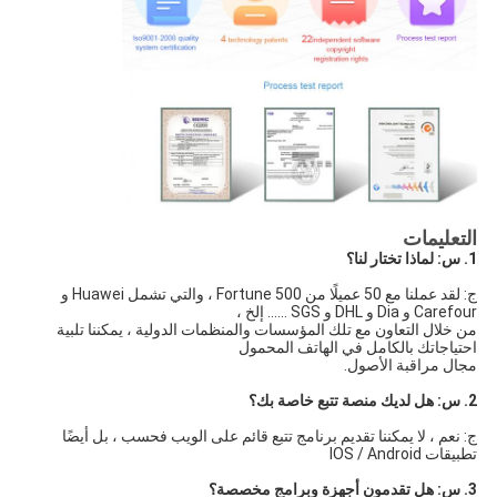
التعليمات
1. س: لماذا تختار لنا؟
ج: لقد عملنا مع 50 عميلًا من Fortune 500 ، والتي تشمل Huawei و 
Carefour و Dia و DHL و SGS ...... إلخ ،
من خلال التعاون مع تلك المؤسسات والمنظمات الدولية ، يمكننا تلبية 
احتياجاتك بالكامل في الهاتف المحمول
مجال مراقبة الأصول.
2. س: هل لديك منصة تتبع خاصة بك؟
ج: نعم ، لا يمكننا تقديم برنامج تتبع قائم على الويب فحسب ، بل أيضًا 
تطبيقات IOS / Android
3. س: هل تقدمون أجهزة وبرامج مخصصة؟