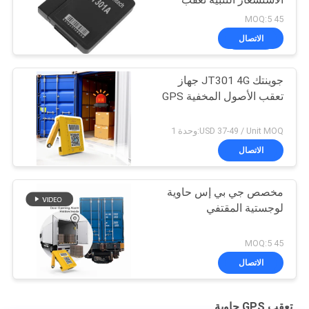
45 MOQ:5
الاتصال
جوينتك JT301 4G جهاز
تعقب الأصول المخفية GPS
USD 37-49 / Unit MOQ:وحدة 1
الاتصال
مخصص جي بي إس حاوية
لوجستية المقتفي
45 MOQ:5
الاتصال
تعقب GPS حاوية