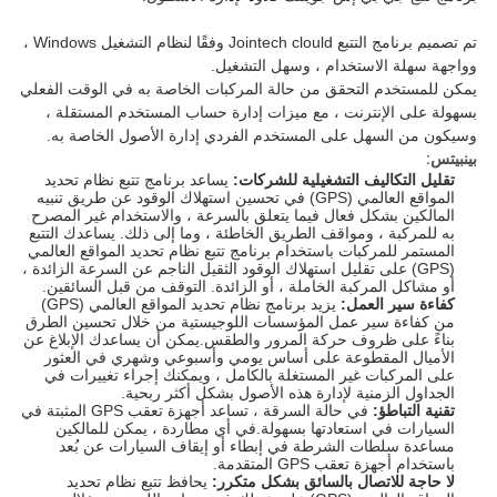
تم تصميم برنامج التتبع Jointech clould وفقًا لنظام التشغيل Windows ، 
وواجهة سهلة الاستخدام ، وسهل التشغيل. 
يمكن للمستخدم التحقق من حالة المركبات الخاصة به في الوقت الفعلي 
بسهولة على الإنترنت ، مع ميزات إدارة حساب المستخدم المستقلة ، 
وسيكون من السهل على المستخدم الفردي إدارة الأصول الخاصة به. 
بينبيتس:
تقليل التكاليف التشغيلية للشركات:
يساعد برنامج تتبع نظام تحديد
المواقع العالمي (GPS) في تحسين استهلاك الوقود عن طريق تنبيه
المالكين بشكل فعال فيما يتعلق بالسرعة ، والاستخدام غير المصرح
به للمركبة ، ومواقف الطريق الخاطئة ، وما إلى ذلك. يساعدك التتبع
المستمر للمركبات باستخدام برنامج تتبع نظام تحديد المواقع العالمي
(GPS) على تقليل استهلاك الوقود الثقيل الناجم عن السرعة الزائدة ،
أو مشاكل المركبة الخاملة ، أو الزائدة. التوقف من قبل السائقين.
كفاءة سير العمل:
يزيد برنامج نظام تحديد المواقع العالمي (GPS)
من كفاءة سير عمل المؤسسات اللوجيستية من خلال تحسين الطرق
بناءً على ظروف حركة المرور والطقس.يمكن أن يساعدك الإبلاغ عن
الأميال المقطوعة على أساس يومي وأسبوعي وشهري في العثور
على المركبات غير المستغلة بالكامل ، ويمكنك إجراء تغييرات في
الجداول الزمنية لإدارة هذه الأصول بشكل أكثر ربحية.
تقنية التباطؤ:
في حالة السرقة ، تساعد أجهزة تعقب GPS المثبتة في
السيارات في استعادتها بسهولة.في أي مطاردة ، يمكن للمالكين
مساعدة سلطات الشرطة في إبطاء أو إيقاف السيارات عن بُعد
باستخدام أجهزة تعقب GPS المتقدمة.
لا حاجة للاتصال بالسائق بشكل متكرر:
يحافظ تتبع نظام تحديد