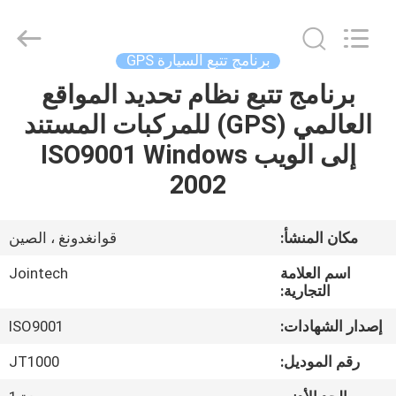
Shenzhen
Joint
Technology
Co.,
Ltd..
برنامج تتبع السيارة GPS
All
Rights
Reserved.
برنامج تتبع نظام تحديد المواقع
الصفحة
العالمي (GPS) للمركبات المستند
الرئيسية
إلى الويب ISO9001 Windows
منتجات
2002
عرض
مكان المنشأ:
قوانغدونغ ، الصين
الواقع
اسم العلامة
Jointech
الافتراضي
التجارية:
إصدار الشهادات:
ISO9001
معلومات
رقم الموديل:
JT1000
عنا