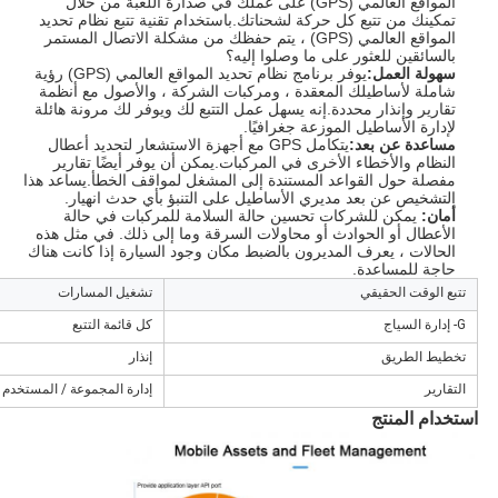
المواقع العالمي (GPS) على عملك في صدارة اللعبة من خلال
تمكينك من تتبع كل حركة لشحناتك.باستخدام تقنية تتبع نظام تحديد
المواقع العالمي (GPS) ، يتم حفظك من مشكلة الاتصال المستمر
بالسائقين للعثور على ما وصلوا إليه؟
سهولة العمل:
يوفر برنامج نظام تحديد المواقع العالمي (GPS) رؤية
شاملة لأساطيلك المعقدة ، ومركبات الشركة ، والأصول مع أنظمة
تقارير وإنذار محددة.إنه يسهل عمل التتبع لك ويوفر لك مرونة هائلة
لإدارة الأساطيل الموزعة جغرافيًا.
مساعدة عن بعد:
يتكامل GPS مع أجهزة الاستشعار لتحديد أعطال
النظام والأخطاء الأخرى في المركبات.يمكن أن يوفر أيضًا تقارير
مفصلة حول القواعد المستندة إلى المشغل لمواقف الخطأ.يساعد هذا
التشخيص عن بعد مديري الأساطيل على التنبؤ بأي حدث انهيار.
أمان:
يمكن للشركات تحسين حالة السلامة للمركبات في حالة
الأعطال أو الحوادث أو محاولات السرقة وما إلى ذلك. في مثل هذه
الحالات ، يعرف المديرون بالضبط مكان وجود السيارة إذا كانت هناك
حاجة للمساعدة.
تتبع الوقت الحقيقي
تشغيل المسارات
G- إدارة السياج
كل قائمة التتبع
تخطيط الطريق
إنذار
التقارير
إدارة المجموعة / المستخدم
استخدام المنتج