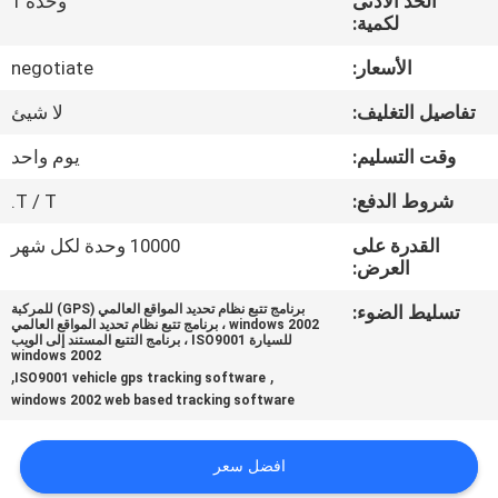
الحد الأدنى
وحدة 1
لكمية:
جولة
الأسعار:
negotiate
في
تفاصيل التغليف:
لا شيئ
المعمل
وقت التسليم:
يوم واحد
مراقبة
شروط الدفع:
T / T.
الجودة
القدرة على
10000 وحدة لكل شهر
العرض:
اتصل
تسليط الضوء:
برنامج تتبع نظام تحديد المواقع العالمي (GPS) للمركبة
windows 2002 ، برنامج تتبع نظام تحديد المواقع العالمي
بنا
للسيارة ISO9001 ، برنامج التتبع المستند إلى الويب
windows 2002
,
,
ISO9001 vehicle gps tracking software
windows 2002 web based tracking software
اطلب
اقتباس
افضل سعر