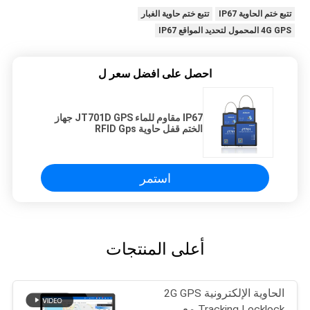
تتبع ختم الحاوية IP67
تتبع ختم حاوية الغبار
4G GPS المحمول لتحديد المواقع IP67
احصل على افضل سعر ل
IP67 مقاوم للماء JT701D GPS جهاز
الختم قفل حاوية RFID Gps
استمر
أعلى المنتجات
الحاوية الإلكترونية 2G GPS
Tracking Locklock مع