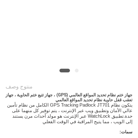
خريطة
الموقع
PRIVACY
POLICY
منتوج وصف
جهاز ختم نظام تحديد المواقع العالمي (GPS) ، جهاز تتبع ختم الحاوية ، جهاز
تعقب قفل حاوية نظام تحديد المواقع العالمي
يتكون نظام GPS Tracking Padlock JT701 الكامل من نظام تأمين
عالي الأمان وتطبيق ويب عبر الإنترنت ، يتم توفير كل منهما على
حدة.تطبيق WatchLock عبر الإنترنت هو مولد أحداث مرن يستند
إلى الويب ، مما يتيح المراقبة في الوقت الفعلي
سمات: