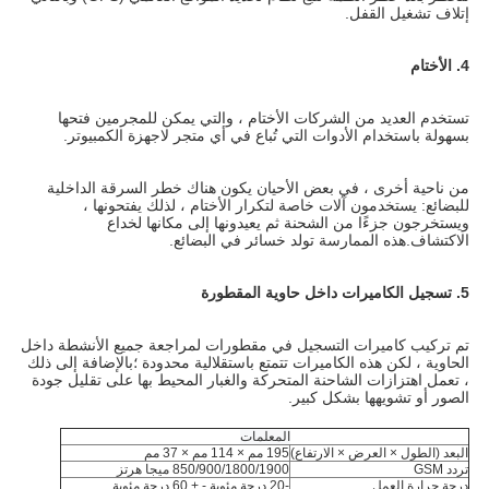
إتلاف تشغيل القفل.
4. الأختام
تستخدم العديد من الشركات الأختام ، والتي يمكن للمجرمين فتحها 
بسهولة باستخدام الأدوات التي تُباع في أي متجر لاجهزة الكمبيوتر.
من ناحية أخرى ، في بعض الأحيان يكون هناك خطر السرقة الداخلية 
للبضائع: يستخدمون آلات خاصة لتكرار الأختام ، لذلك يفتحونها ، 
ويستخرجون جزءًا من الشحنة ثم يعيدونها إلى مكانها لخداع 
الاكتشاف.هذه الممارسة تولد خسائر في البضائع.
5. تسجيل الكاميرات داخل حاوية المقطورة
تم تركيب كاميرات التسجيل في مقطورات لمراجعة جميع الأنشطة داخل 
الحاوية ، لكن هذه الكاميرات تتمتع باستقلالية محدودة ؛بالإضافة إلى ذلك 
، تعمل اهتزازات الشاحنة المتحركة والغبار المحيط بها على تقليل جودة 
الصور أو تشويهها بشكل كبير.
المعلمات
البعد (الطول × العرض × الارتفاع)
195 مم × 114 مم × 37 مم
تردد GSM
850/900/1800/1900 ميجا هرتز
درجة حرارة العمل
-20 درجة مئوية - + 60 درجة مئوية