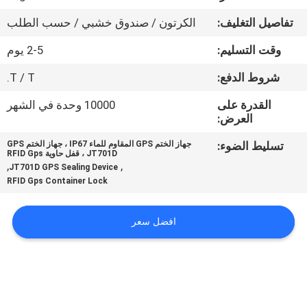
تفاصيل التغليف:
الكرتون / صندوق خشبي / حسب الطلب
جولة
وقت التسليم:
2-5 يوم
في
المعمل
شروط الدفع:
T / T.
القدرة على
10000 وحدة في الشهر
العرض:
مراقبة
الجودة
تسليط الضوء:
جهاز الختم GPS المقاوم للماء IP67 ، جهاز الختم GPS
JT701D ، قفل حاوية RFID Gps
,
,
JT701D GPS Sealing Device
RFID Gps Container Lock
اتصل
بنا
افضل سعر
اطلب
اقتباس