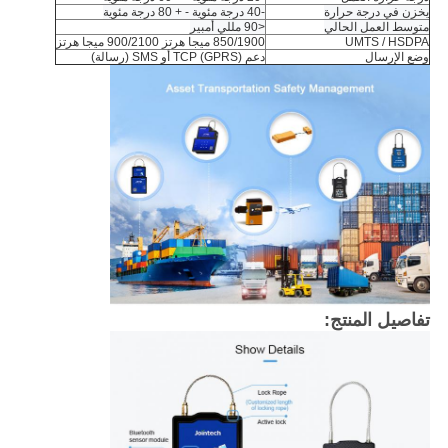
يخزن في درجة حرارة
-40 درجة مئوية - + 80 درجة مئوية
متوسط ​​العمل الحالي
<90 مللي أمبير
UMTS / HSDPA
850/1900 ميجا هرتز 900/2100 ميجا هرتز
وضع الإرسال
دعم TCP (GPRS) أو SMS (رسالة)
تفاصيل المنتج: