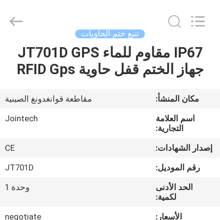
Shenzhen
Joint
Technology
Co.,
Ltd..
تتبع ختم الحاويات
All
Rights
Reserved.
IP67 مقاوم للماء JT701D GPS
الصفحة
جهاز الختم قفل حاوية RFID Gps
الرئيسية
منتجات
مكان المنشأ:
مقاطعة قوانغدونغ الصينية
اسم العلامة
Jointech
عرض
التجارية:
الواقع
إصدار الشهادات:
CE
الافتراضي
رقم الموديل:
JT701D
الحد الأدنى
وحدة 1
معلومات
لكمية:
عنا
الأسعار:
negotiate