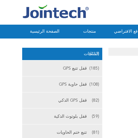
ع الافتراضي
منتجات
الصفحة الرئيسية
(733)
المنتجات
(185)
قفل تتبع GPS
(108)
قفل حاوية GPS
(82)
قفل GPS الذكي
(59)
قفل بلوتوث الذكية
(81)
تتبع ختم الحاويات