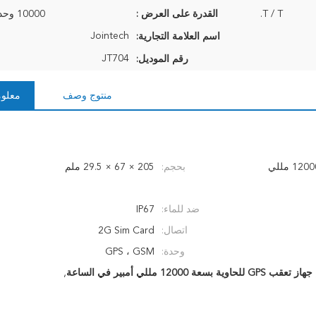
T / T.
القدرة على العرض :
10000 وحدة في الشهر
Jointech
اسم العلامة التجارية:
JT704
رقم الموديل:
منتوج وصف
معلوم
جهاز تعقب GPS GSM لاسلكي بسعة 12000 مللي
بحجم:
205 × 67 × 29.5 ملم
ضد للماء:
IP67
اتصال:
2G Sim Card
وحدة:
GPS ، GSM
جهاز تعقب GPS للحاوية بسعة 12000 مللي أمبير في الساعة
,