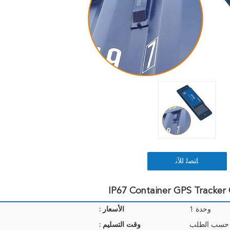
ﺎﺘﺼﻟ ﺍﻶﻧ
وحدة 1
الأسعار :
 حسب الطلب
وقت التسليم :