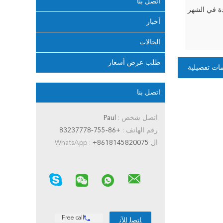
اتصل بنا
أخبار
الحالات
طلب عرض أسعار
ات تفصيلية
اتصل بنا
اتصل شخص :
Paul
رقم الهاتف :
+86-755-83237778
ال WhatsApp :
+8618145820075
Free call