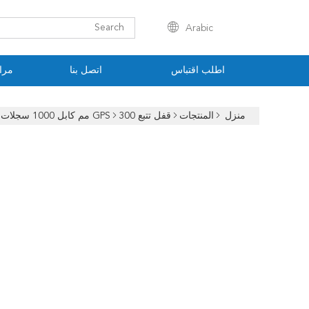
Arabic
اطلب اقتباس
اتصل بنا
مراق
منزل
المنتجات
قفل تتبع GPS
300 مم كابل 1000 سجلات GPS تتبع قفل النايلون قفل إلكتروني GPS