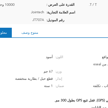
T / T.
القدرة على العرض :
10000 وحدة لكل شهر
Jointech
اسم العلامة التجارية:
JT707A
رقم الموديل:
منتوج وصف
معلوم
واقع
اللون:
أسود
وزن:
67 جم
إنذار:
قطع حبل / بطارية منخفضة
اب ، تكلفة
ضمان:
1 سنة
,
قفل تتبع GPS بطول 300 مم
,
من النايلون