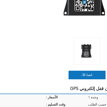
ﺎﺘﺼﻟ ﺍﻶﻧ
وحدة 1
الأسعار :
 حسب الطلب
وقت التسليم :