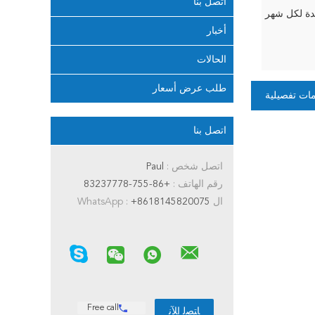
اتصل بنا
أخبار
الحالات
طلب عرض أسعار
ات تفصيلية
اتصل بنا
اتصل شخص :
Paul
رقم الهاتف :
+86-755-83237778
ال WhatsApp :
+8618145820075
Free call