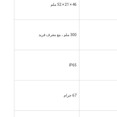
46 × 21 × 52 ملم
300 ملم ، مع معرف فريد
IP65
67 جرام