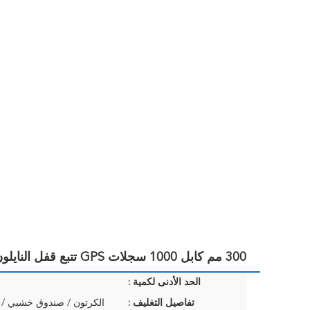
300 مم كابل 1000 سجلات GPS تتبع قفل النايلون قفل إلكتروني GPS
الحد الأدنى لكمية :
تفاصيل التغليف :
الكرتون / صندوق خشبي /