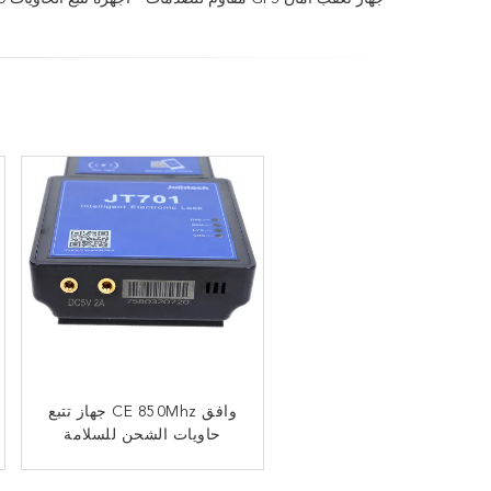
JT701 موقع تعقب الوقت
وافق CE 850Mhz جهاز تتبع
حاويات الشحن للسلامة
الحقيقي ، أجهزة تتبع البضائع
مانعة لتسرب الماء