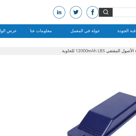
بة الجودة
جولة في المعمل
معلومات عنا
عرض الواق
قتفي 12000mAh LBS للحاوية