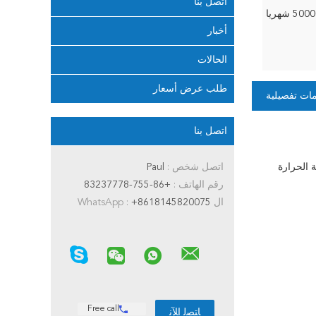
اتصل بنا
500 شهريا
أخبار
الحالات
طلب عرض أسعار
ات تفصيلية
اتصل بنا
 الحرارة
اتصل شخص :
Paul
رقم الهاتف :
+86-755-83237778
ال WhatsApp :
+8618145820075
Free call