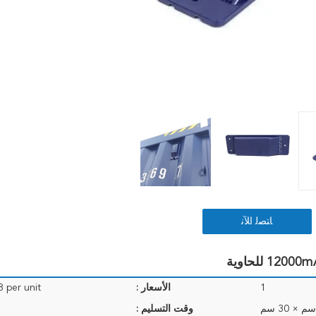
ﺎﺘﺼﻟ ﺍﻶﻧ
1
الأسعار :
 per unit
وقت التسليم :