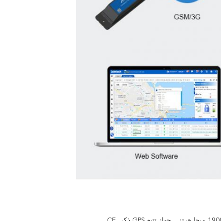
جهاز تتبع GPS ذكي CE