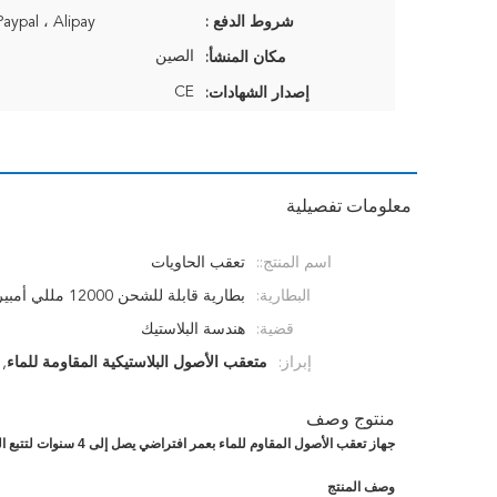
شروط الدفع :
 T ، Paypal ، Alipay
الصين
مكان المنشأ:
CE
إصدار الشهادات:
معلومات تفصيلية
اسم المنتج::
تعقب الحاويات
البطارية:
بطارية قابلة للشحن 12000 مللي أمبير
قضية:
هندسة البلاستيك
إبراز:
متعقب الأصول البلاستيكية المقاومة للماء
,
منتوج وصف
جهاز تعقب الأصول المقاوم للماء بعمر افتراضي يصل إلى 4 سنوات لتتبع الحاويات
وصف المنتج