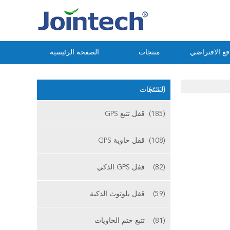
ع الافتراضي
منتجات
الصفحة الرئيسية
(733)
المنتجات
(185)
قفل تتبع GPS
(108)
قفل حاوية GPS
(82)
قفل GPS الذكي
(59)
قفل بلوتوث الذكية
(81)
تتبع ختم الحاويات