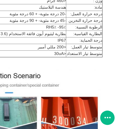
وزن :
<460 جرام
مادة:
هندسة البلاستيك
درجة حرارة العمل:
-20 درجة مئوية- + 60 درجة مئوية
درجة حرارة التخزين :
-45 درجة مئوية- + 90 درجة مئوية
الرطوبة النسبية:
RH5٪ -95٪
البطارية القياسية:
بطارية ليثيوم أيون فائقة الاستخدام (3.6 فولت ، 12000 مللي أمبير / ساعة)
درجة الحماية:
IP67
متوسط ​​تيار العمل:
<200 مللي أمبير
متوسط ​​تيار الاستعداد
<30uA