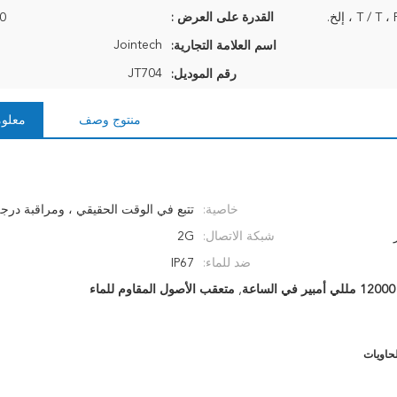
T / ، إلخ.
القدرة على العرض :
00
Jointech
اسم العلامة التجارية:
JT704
رقم الموديل:
منتوج وصف
معلوم
خاصية:
تتبع في الوقت الحقيقي ، ومراقبة درجة
شبكة الاتصال:
2G
ضد للماء:
IP67
12000 مللي أمبير في الساعة
,
متعقب الأصول المقاوم للماء