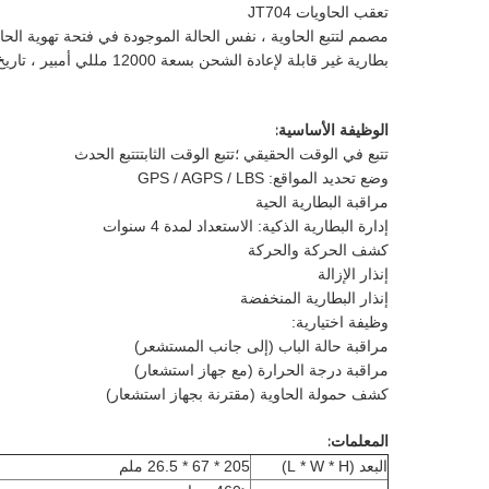
تعقب الحاويات JT704
مصمم لتتبع الحاوية ، نفس الحالة الموجودة في فتحة تهوية الحاو
بطارية غير قابلة لإعادة الشحن بسعة 12000 مللي أمبير ، تاريخ واحد في اليوم ، يمكن استخدامها لأكثر من 4 سنوات.
الوظيفة الأساسية:
تتبع في الوقت الحقيقي ؛تتبع الوقت الثابتتتبع الحدث
وضع تحديد المواقع: GPS / AGPS / LBS
مراقبة البطارية الحية
إدارة البطارية الذكية: الاستعداد لمدة 4 سنوات
كشف الحركة والحركة
إنذار الإزالة
إنذار البطارية المنخفضة
وظيفة اختيارية:
مراقبة حالة الباب (إلى جانب المستشعر)
مراقبة درجة الحرارة (مع جهاز استشعار)
كشف حمولة الحاوية (مقترنة بجهاز استشعار)
المعلمات:
البعد (L * W * H)
205 * 67 * 26.5 ملم