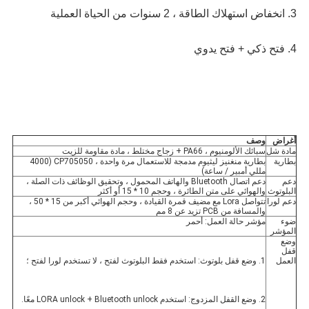
3. انخفاض استهلاك الطاقة ، 
2 سنوات من الحياة العملية
4. فتح ذكي + فتح يدوي
أغراض
وصف
مادة شل
سبائك الألومنيوم ، PA66 + زجاج مختلط ، مادة مقاومة للزيت
بطارية
بطارية منغنيز ليثيوم مدمجة للاستعمال مرة واحدة ، CP705050 (4000 
مللي أمبير / ساعة)
دعم 
دعم اتصال Bluetooth والهاتف المحمول ، وتحقيق الوظائف ذات الصلة ، 
البلوتوث
والهوائي على متن الطائرة ، وحجم 10 * 15 أو أكثر
دعم لورا
تتواصل Lora مع مضيف قمرة القيادة ، وحجم الهوائي أكبر من 15 * 50 ، 
والمسافة من PCB تزيد عن 8 مم
ضوء 
مؤشر حالة العمل: أحمر
المؤشر
وضع 
قفل 
العمل
1. وضع قفل بلوتوث: استخدم فقط البلوتوث لفتح ، لا تستخدم لورا لفتح ؛
2. وضع القفل المزدوج: استخدم LORA unlock + Bluetooth unlock معًا.