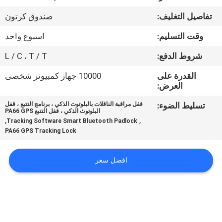
تفاصيل التغليف:
صندوق كرتون
جولة
وقت التسليم:
اسبوع واحد
في
المعمل
شروط الدفع:
L / C ، T / T
القدرة على
10000 جهاز كمبيوتر شخصى
العرض:
مراقبة
الجودة
تسليط الضوء:
قفل مراقبة الناقلات بالبلوتوث الذكي ، برنامج التتبع ، قفل
البلوتوث الذكي ، قفل التتبع PA66 GPS
,
,
Tracking Software Smart Bluetooth Padlock
PA66 GPS Tracking Lock
اتصل
بنا
افضل سعر
اطلب
اقتباس