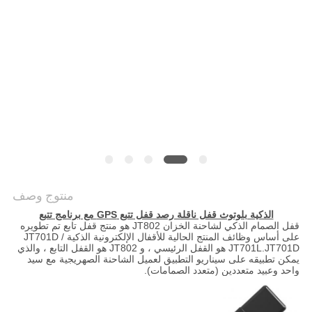
خريطة
الموقع
PRIVACY
POLICY
منتوج وصف
الذكية بلوتوث قفل ناقلة رصد قفل تتبع GPS مع برنامج تتبع
قفل الصمام الذكي لشاحنة الخزان JT802 هو منتج قفل تابع تم تطويره
على أساس وظائف المنتج الحالية للأقفال الإلكترونية الذكية JT701D /
JT701L.JT701D هو القفل الرئيسي ، و JT802 هو القفل التابع ، والذي
يمكن تطبيقه على سيناريو التطبيق لعميل الشاحنة الصهريجية مع سيد
واحد وعبيد متعددين (متعدد الصمامات).