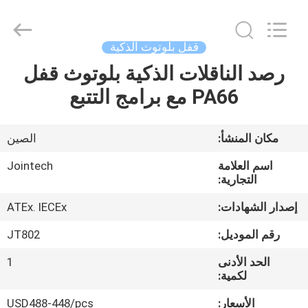
Shenzhen
Joint
Technology
Co.,
Ltd..
قفل بلوتوث الذكية
All
Rights
Reserved.
رصد الناقلات الذكية بلوتوث قفل
الصفحة
PA66 مع برامج التتبع
الرئيسية
منتجات
مكان المنشأ:
الصين
اسم العلامة
Jointech
عرض
التجارية:
الواقع
إصدار الشهادات:
ATEx. IECEx
الافتراضي
رقم الموديل:
JT802
الحد الأدنى
1
معلومات
لكمية:
عنا
الأسعار:
USD488-448/pcs