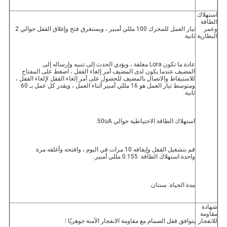
استهلاك 
الطاقة 
وعمر 
تيار العمل للمحرك 100 مللي أمبير ، ويستغرق فتح وإغلاق القفل حوالي 2 
البطارية
ثانية.
عادة ما تكون Lora مغلقة ، ويؤدي الحدث إلى تنبيه وإرساله إلى 
المضيف.عندما يكون لدى المضيف أمر إلغاء القفل ، اضغط على المفتاح 
للاستيقاظ والاتصال بالمضيف للحصول على أمر إلغاء القفل لإلغاء القفل ، 
ومتوسط ​​تيار العمل هو 16 مللي أمبير أثناء العمل ، ويقدر كل عمل بـ 60 
ثانية.
استهلاك الطاقة الاحتياطية حوالي 50uA.
قم بتشغيل القفل وإيقافه 10 مرات في اليوم ، وافتحه وأغلقه مرة 
واحدة.استهلاك الطاقة: 0.155 مللي أمبير.
مدة الحياة: سنتان.
شهادة 
مقاومة 
للانفجار
يتوافق قفل الصمام مع مقاومة الانفجار الآمنة جوهريًا ؛