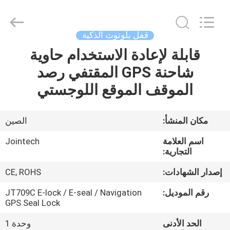
Shenzhen
Joint
Technology
Co.,
Ltd..
قفل بلوتوث الذكية
All
Rights
Reserved.
قابلة لإعادة الاستخدام حاوية
الصفحة
شاحنة GPS المقتفي رصد
الرئيسية
الموقف الموقع اللوجستي
منتجات
مكان المنشأ:
الصين
عرض
اسم العلامة
Jointech
الواقع
التجارية:
الافتراضي
إصدار الشهادات:
CE, ROHS
رقم الموديل:
JT709C E-lock / E-seal / Navigation
معلومات
GPS Seal Lock
عنا
الحد الأدنى
وحدة 1