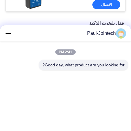
الاتصال
قفل بلوتوث الذكية
Paul-Jointech
ISO9001 الإلكترونية 2.402 جيجا هرتز الذكية بلوتوث قفل للحاوية
قفل إلكتروني ذكي بتقنية البلوتوث 3G مع بطارية 20000mAh
2:41 PM
وافق CE ميني بلوتوث 3G GPS المقتفي قفل تأثير مقاومة
Good day, what product are you looking for?
فئات شعبية
جميع
قفل حاوية GPS
قفل تتبع GPS
قفل بلوتوث الذكية
قفل GPS الذكي
أجهزة مراقبة درجة 
تتبع ختم الحاويات