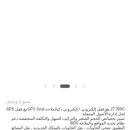
خريطة
الموقع
PRIVACY
POLICY
منتوج وصف
JT709C هو قفل إلكتروني / إلكتروني ذكي
الملاحة GPS Seal
مع قفل GPS 
لحل إدارة الأصول المتنقلة.
تتميز بخصائص الحجم الصغير والتركيب السهل والتكلفة المنخفضة.دعم 
نظام تحديد المواقع والملاحة BDS.
التطبيق: شحن الحاويات ، نقل الحاويات بالسكك الحديدية ، نقل البضائع 