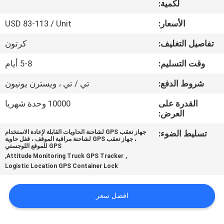
لكمية:
جولة
الأسعار:
USD 83-113 / Unit
في
تفاصيل التغليف:
كرتون
المعمل
وقت التسليم:
5-8 أيام
شروط الدفع:
تي / تي ، ويسترن يونيون
مراقبة
القدرة على
10000 وحدة شهريا
الجودة
العرض:
تسليط الضوء:
جهاز تعقب GPS لشاحنة الحاويات القابلة لإعادة الاستخدام
اتصل
، جهاز تعقب GPS لشاحنة مراقبة الموقف ، قفل حاوية
GPS للموقع اللوجستي
بنا
,
,
Attitude Monitoring Truck GPS Tracker
Logistic Location GPS Container Lock
اطلب
افضل سعر
اقتباس