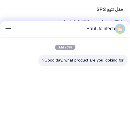
قفل تتبع GPS
JT705A قفل تعقب GPS للحاويات لنقل البضائع مع فتح عن بعد
Paul-Jointech
مكافحة سرقة بطارية 15000mAh GPS تتبع قفل مع جهاز التحكم عن
بعد
7:44 AM
جوينتك JT709A حاوية GPS تعقب القفل المقفل ضد الماء شاحنة فان
GPS القفل الإلكتروني
Good day, what product are you looking for?
فئات شعبية
جميع
قفل حاوية GPS
قفل تتبع GPS
قفل بلوتوث الذكية
قفل GPS الذكي
أجهزة مراقبة درجة 
تتبع ختم الحاويات
حرارة سلسلة التبريد