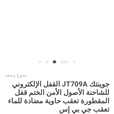
خريطة
الموقع
PRIVACY
POLICY
منتوج وصف
جوينتك JT709A القفل الإلكتروني
للشاحنة الأصول الأمن الختم قفل
المقطورة تعقب حاوية مضادة للماء
تعقب جي بي إس