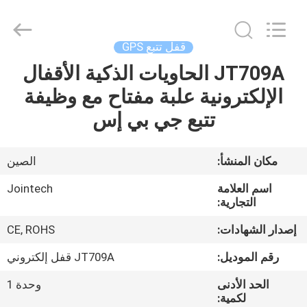
Shenzhen
Joint
Technology
Co.,
Ltd..
قفل تتبع GPS
All
Rights
Reserved.
JT709A الحاويات الذكية الأقفال
الصفحة
الإلكترونية علبة مفتاح مع وظيفة
الرئيسية
تتبع جي بي إس
منتجات
مكان المنشأ:
الصين
عرض
اسم العلامة
Jointech
الواقع
التجارية:
الافتراضي
إصدار الشهادات:
CE, ROHS
رقم الموديل:
JT709A قفل إلكتروني
معلومات
الحد الأدنى
وحدة 1
عنا
لكمية: