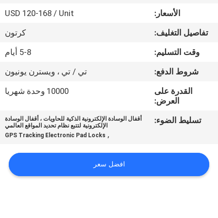
الأسعار:
USD 120-168 / Unit
جولة
تفاصيل التغليف:
كرتون
في
وقت التسليم:
5-8 أيام
المعمل
شروط الدفع:
تي / تي ، ويسترن يونيون
مراقبة
القدرة على
10000 وحدة شهريا
العرض:
الجودة
تسليط الضوء:
أقفال الوسادة الإلكترونية الذكية للحاويات ، أقفال الوسادة
الإلكترونية لتتبع نظام تحديد المواقع العالمي
اتصل
,
GPS Tracking Electronic Pad Locks
بنا
افضل سعر
اطلب
اقتباس