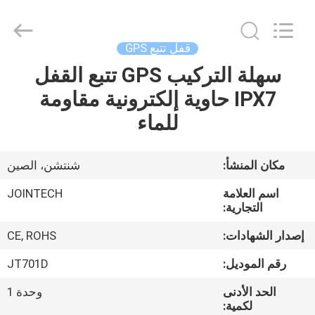
Shenzhen
Joint
Technology
Co.,
Ltd..
قفل تتبع GPS
All
Rights
Reserved.
سهلة التركيب GPS تتبع القفل
الصفحة
IPX7 حاوية إلكترونية مقاومة
الرئيسية
للماء
منتجات
مكان المنشأ:
شنتشن، الصين
عرض
اسم العلامة
JOINTECH
الواقع
التجارية:
الافتراضي
إصدار الشهادات:
CE, ROHS
رقم الموديل:
JT701D
معلومات
الحد الأدنى
وحدة 1
عنا
لكمية: