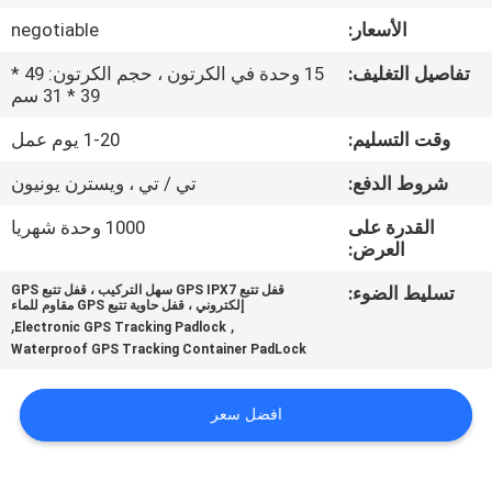
الأسعار:
negotiable
جولة
تفاصيل التغليف:
15 وحدة في الكرتون ، حجم الكرتون: 49 *
في
39 * 31 سم
المعمل
وقت التسليم:
1-20 يوم عمل
شروط الدفع:
تي / تي ، ويسترن يونيون
مراقبة
القدرة على
1000 وحدة شهريا
الجودة
العرض:
تسليط الضوء:
قفل تتبع GPS IPX7 سهل التركيب ، قفل تتبع GPS
اتصل
إلكتروني ، قفل حاوية تتبع GPS مقاوم للماء
,
,
Electronic GPS Tracking Padlock
بنا
Waterproof GPS Tracking Container PadLock
اطلب
افضل سعر
اقتباس