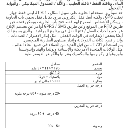
البناء ، وناقلة النفط / ناقلة الحليب ، والآلة / الصندوق الميكانيكي ، والبوابة
/ الدخول.
خذ سيناريو استخدام الحاوية على سبيل المثال ، JT701 ليس فقط جهاز
تعقب GPS ، ولكنه أيضًا قفل إلكتروني مزود بكابل قفل يحمي باب الحاوية
، ويمكن للأشخاص المصرح لهم فقط فتح باب الحاوية ، ويمكن فتحه عن
طريق RFID في الموقع وعن طريق GPRS / SMS أوامر عن بعد.يتم الإبلاغ
عن جميع أحداث القفل / فتح القفل في برنامج المراقبة ، والذي يسمح لك
أيضًا بفحص الإنذارات في الوقت الفعلي ، مثل إنذار الاهتزاز / الصدمات ،
وإنذار قطع الكابلات الفولاذية وإنذار مستوى البطارية المنخفض.
يتم استخدام JT701 من قبل العديد من العملاء في جميع أنحاء العالم ،
مثل الولايات المتحدة الأمريكية والإسبانية وبولندا والهند وإندونيسيا
وأوروغواي وكولومبيا والمكسيك وتنزانيا والكونغو الديمقراطية.
العنصر
معامل
بحجم
195 * 114 * 37 ملم
وزن
1.5 كلغ
مواد
بلاستيك + فولاذ
بطارية
15000 مللي امبير
درجة حرارة العمل
-20 درجة مئوية - +60 درجة مئوية
درجة حرارة التخزين
-40 درجة - + 80 درجة
رطوبة
5٪ - 99٪