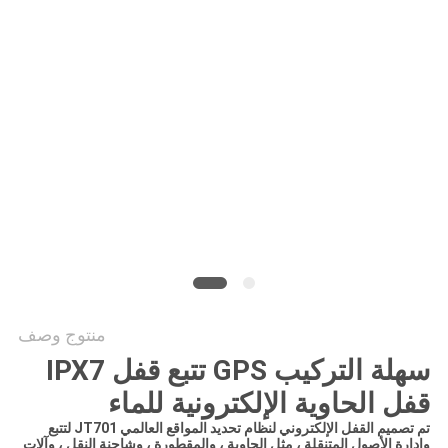
خريطة
الموقع
PRIVACY
POLICY
منتوج وصف
سهلة التركيب GPS تتبع قفل IPX7
قفل الحاوية الإلكترونية للماء
تم تصميم القفل الإلكتروني لنظام تحديد المواقع العالمي JT701 لتتبع
وإدارة الأصول المتنقلة ، مثل الحاوية ، والمقطورة ، وشاحنة النقل ، وآلات