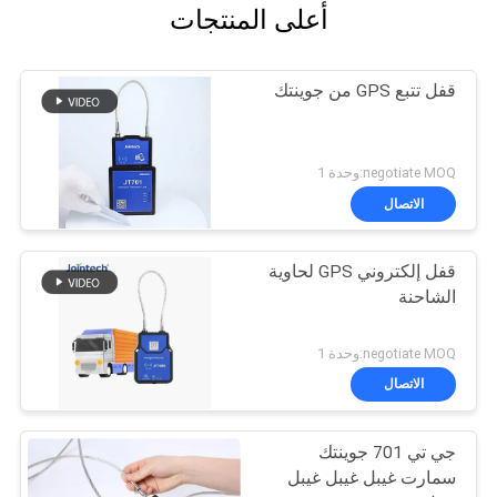
أعلى المنتجات
قفل تتبع GPS من جوينتك
negotiate MOQ:وحدة 1
الاتصال
قفل إلكتروني GPS لحاوية
الشاحنة
negotiate MOQ:وحدة 1
الاتصال
جي تي 701 جوينتك
سمارت غيبل غيبل غيبل