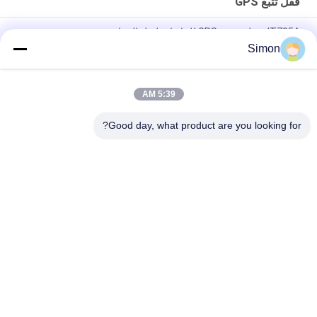
قفل تتبع GPS
JT705A قفل تعقب GPS للحاويات لنقل البضائع مع فتح عن بعد
Simon
مكافحة سرقة بطارية 15000mAh GPS تتبع قفل مع جهاز التحكم عن
بعد
5:39 AM
جوينتك JT709A حاوية GPS تعقب القفل المقفل ضد الماء شاحنة فان
GPS القفل الإلكتروني
Good day, what product are you looking for?
فئات شعبية
جميع
قفل حاوية GPS
قفل تتبع GPS
قفل بلوتوث الذكية
قفل GPS الذكي
أجهزة مراقبة درجة 
تتبع ختم الحاويات
حرارة سلسلة التبريد