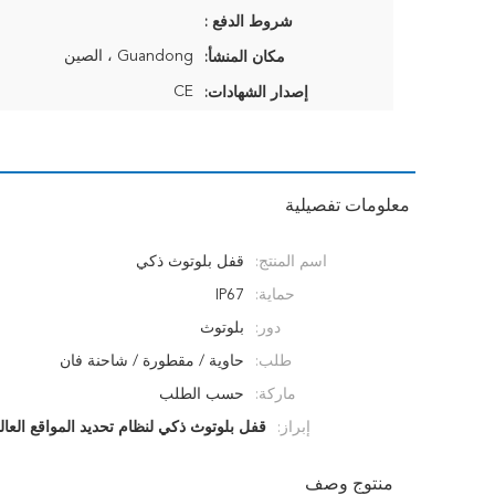
شروط الدفع :
Guandong ، الصين
مكان المنشأ:
CE
إصدار الشهادات:
معلومات تفصيلية
اسم المنتج:
قفل بلوتوث ذكي
حماية:
IP67
دور:
بلوتوث
طلب:
حاوية / مقطورة / شاحنة فان
ماركة:
حسب الطلب
إبراز:
قفل بلوتوث ذكي لنظام تحديد المواقع العا
منتوج وصف