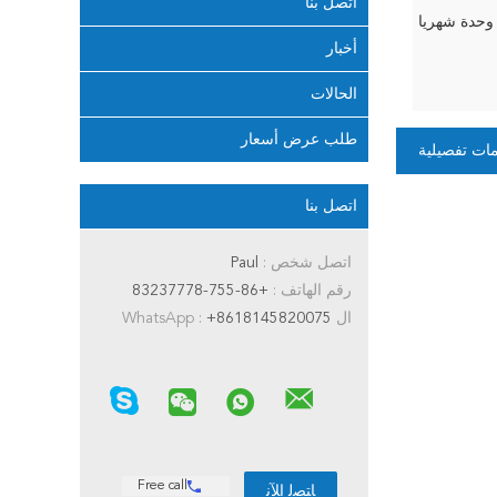
اتصل بنا
أخبار
الحالات
طلب عرض أسعار
ات تفصيلية
اتصل بنا
اتصل شخص :
Paul
رقم الهاتف :
+86-755-83237778
ال WhatsApp :
+8618145820075
Free call