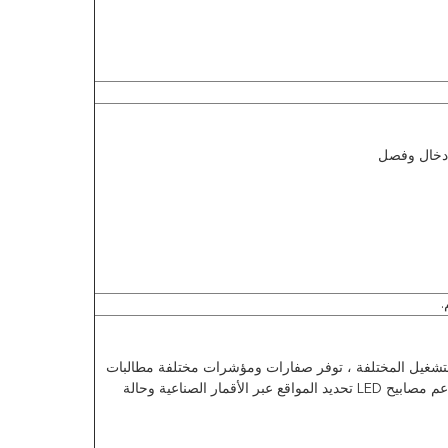
إدخال وفصل
في سيناريوهات التشغيل المختلفة ، توفر صفارات ومؤشرات مختلفة مطالبات 
صوتية وضوئية ؛تدعم مصابيح LED تحديد المواقع عبر الأقمار الصناعية وحالة 