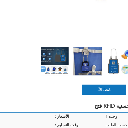
ﺎﺘﺼﻟ ﺍﻶﻧ
وحدة 1
الأسعار :
 حسب الطلب
وقت التسليم :