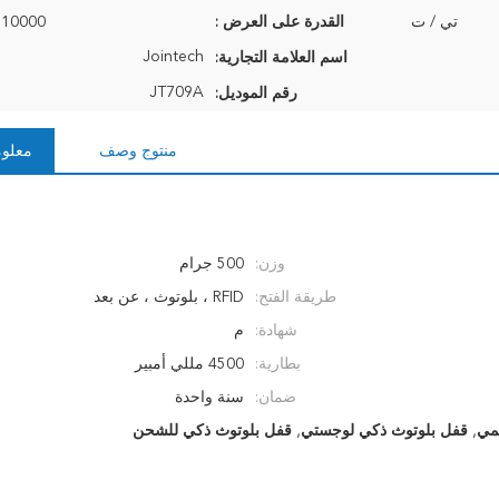
تي / ت
القدرة على العرض :
10000 وحدة شهريا
Jointech
اسم العلامة التجارية:
JT709A
رقم الموديل:
منتوج وصف
معلوم
وزن:
500 جرام
طريقة الفتح:
RFID ، بلوتوث ، عن بعد
شهادة:
م
بطارية:
4500 مللي أمبير
ضمان:
سنة واحدة
لمي
,
قفل بلوتوث ذكي لوجستي
,
قفل بلوتوث ذكي للشحن