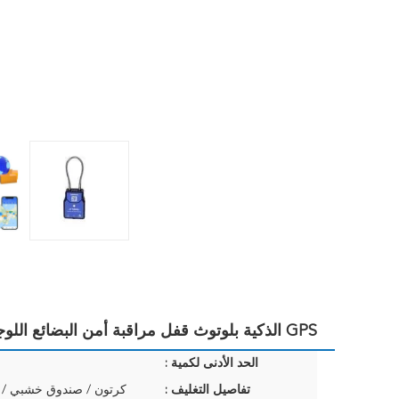
GPS الذكية بلوتوث قفل مراقبة أمن البضائع اللوجستية RFID فتح
الحد الأدنى لكمية :
تفاصيل التغليف :
كرتون / صندوق خشبي /