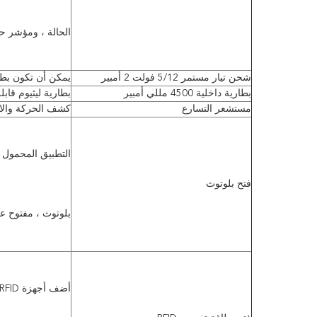
الحالة ، ومؤشر ح
شحن تيار مستمر 5/12 فولت 2 أمبير
يمكن أن تكون بطارية DC 5V / 2 A حوالي 5 سا
بطارية داخلية 4500 مللي أمبير
بطارية ليثيوم قاب
مستشعر التسارع
كشف الحركة والاه
التطبيق المحمول ي
فتح بلوتوث
بلوتوث ، مفتوح عن
أضف أجهزة RFID إلى الجهاز ، اسحب