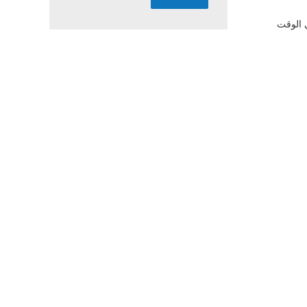
دعم Bluetooth ، RFID ، SMS ، APP ، فتح البرامج.مع IP67 مقاوم للماء ، يمكن استخدامه في الأحوال الجوية السيئة.يمكنه تتبع المركبات في الوقت 