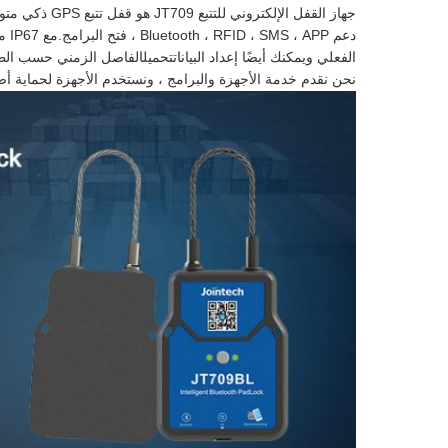
جهاز القفل الإلكتروني للتتبع JT709 هو قفل تتبع GPS ذكي متوسط ​​الحجم يعمل بالبلوتوث.
الفعلي ويمكنك أيضًا إعداد البيانات
الفاصل الزمني حسب الط
تحميل
نحن نقدم خدمة الأجهزة والبرامج ، ونستخدم الأجهزة لحماية أ