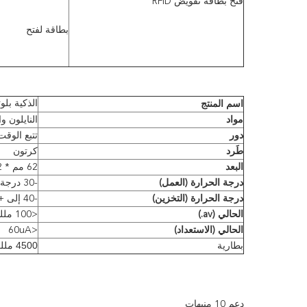
فتح بطاقة تفويض RFID
بطاقة لفتح
الذكية بل
اسم المنتج
مواد
النايلون و
دور
تتبع الوقت
طَرد
كرتون
البعد
62 مم * 82 مم * 28 مم
درجة الحرارة (العمل)
-30 درجة مئوية إلى +70 درجة مئوية
درجة الحرارة (التخزين)
-40 إلى + 85
الحالي (av.)
<100 مللي أمبير
الحالي (الاستعداد)
<60uA
بطارية
4500 مللي أمبير
دعم 10 منبهات