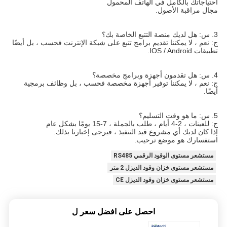
احتياجاتك بالكامل في الهاتف المحمول
مجال مراقبة الأصول.
3. س: هل لديك منصة التتبع الخاصة بك؟
ج: نعم ، لا يمكننا تقديم برامج تتبع على شبكة الإنترنت فحسب ، بل أيضًا 
تطبيقات IOS / Android.
4. س: هل تقدمون أجهزة وبرامج مخصصة؟
ج: نعم ، لا يمكننا توفير أجهزة مخصصة فحسب ، بل وظائف برمجية 
أيضًا.
5. س: ما هو وقت التسليم؟
ج: للعينات ، 2-4 أيام ، طلب بالجملة ، 7-15 يومًا بشكل عام
إذا كان لديك أي مشروع قيد التنفيذ ، فيرجى إخبارنا بذلك.
استفسارك هو موضع ترحيب.
مستشعر مستوى الوقود الرقمي RS485
مستشعر مستوى خزان وقود الديزل 2 متر
مستشعر مستوى خزان وقود الديزل CE
احصل على افضل سعر ل