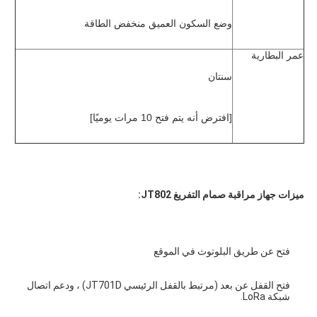
وضع السكون العميق منخفض الطاقة
عمر البطارية
سنتان
[افترض أنه يتم فتح 10 مرات يوميًا]
ميزات جهاز مراقبة صمام التفريغ JT802:
فتح عن طريق البلوتوث في الموقع
فتح القفل عن بعد (مرتبط بالقفل الرئيسي JT701D) ، ودعم اتصال 
شبكة LoRa.