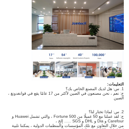
التعليمات:
1. س: هل لديك المصنع الخاص بك؟
ج: نعم ، نحن مصنعون في الصين لأكثر من 17 عامًا يقع في قوانغدونغ ، 
الصين
2. س: لماذا تختار لنا؟
ج: لقد عملنا مع 50 عميلًا من Fortune 500 ، والتي تشمل Huawei و 
Carefour و Dia و DHL و SGS ...... إلخ ،
من خلال التعاون مع تلك المؤسسات والمنظمات الدولية ، يمكننا تلبية 