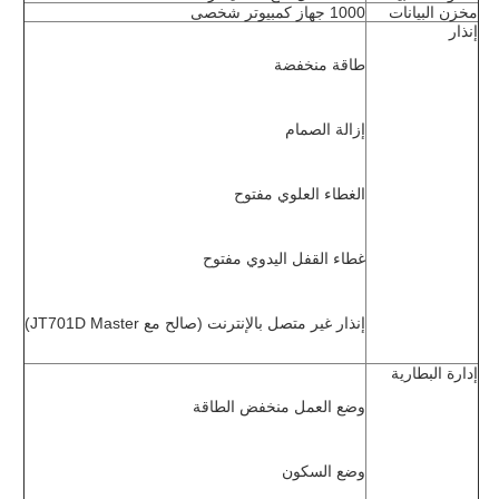
مخزن البيانات
1000 جهاز كمبيوتر شخصى
إنذار
طاقة منخفضة
إزالة الصمام
الغطاء العلوي مفتوح
غطاء القفل اليدوي مفتوح
إنذار غير متصل بالإنترنت (صالح مع JT701D Master)
إدارة البطارية
وضع العمل منخفض الطاقة
وضع السكون