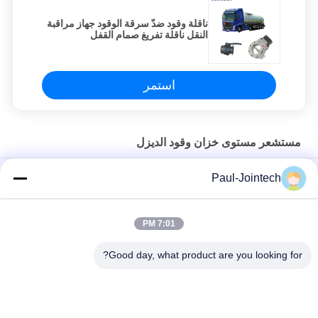
ناقلة وقود ضدّ سرقة الوقود جهاز مراقبة
النقل ناقلة تفريغ صمام القفل
استمر
مستشعر مستوى خزان وقود الديزل
مستشعر مستوى خزان وقود الديزل IP67 ، جهاز إرسال مستوى الديزل
Paul-Jointech
4 فولت
جوينتيك مستشعر مستوى الوقود لمولد الديزل بالسعة 70 سم
7:01 PM
شهادة CE الرقمية لمستشعر مستوى خزان وقود الديزل RS485
Good day, what product are you looking for?
فئات شعبية
جميع