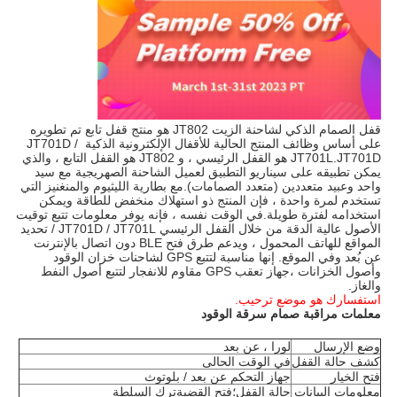
قفل الصمام الذكي لشاحنة الزيت JT802 هو منتج قفل تابع تم تطويره 
على أساس وظائف المنتج الحالية للأقفال الإلكترونية الذكية JT701D / 
JT701L.JT701D هو القفل الرئيسي ، و JT802 هو القفل التابع ، والذي 
يمكن تطبيقه على سيناريو التطبيق لعميل الشاحنة الصهريجية مع سيد 
واحد وعبيد متعددين (متعدد الصمامات).مع بطارية الليثيوم والمنغنيز التي 
تستخدم لمرة واحدة ، فإن المنتج ذو استهلاك منخفض للطاقة ويمكن 
استخدامه لفترة طويلة.في الوقت نفسه ، فإنه يوفر معلومات تتبع توقيت 
الأصول عالية الدقة من خلال القفل الرئيسي JT701D / JT701L / تحديد 
المواقع للهاتف المحمول ، ويدعم طرق فتح BLE دون اتصال بالإنترنت 
عن بُعد وفي الموقع.
إنها مناسبة لتتبع GPS لشاحنات خزان الوقود 
وأصول الخزانات ،
جهاز تعقب GPS مقاوم للانفجار لتتبع أصول النفط 
والغاز.
استفسارك هو موضع ترحيب.
معلمات مراقبة صمام سرقة الوقود
وضع الإرسال
لورا ، عن بعد
كشف حالة القفل
في الوقت الحالى
فتح الخيار
جهاز التحكم عن بعد / بلوتوث
معلومات البيانات
حالة القفل؛فتح القضيةترك السلطة