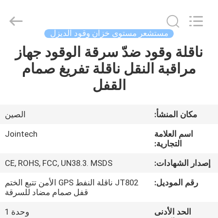
Shenzhen
Joint
Technology
Co.,
Ltd..
مستشعر مستوى خزان وقود الديزل
All
Rights
Reserved.
ناقلة وقود ضدّ سرقة الوقود جهاز
الصفحة
مراقبة النقل ناقلة تفريغ صمام
الرئيسية
القفل
منتجات
مكان المنشأ:
الصين
عرض
اسم العلامة
Jointech
الواقع
التجارية:
الافتراضي
إصدار الشهادات:
CE, ROHS, FCC, UN38.3. MSDS
رقم الموديل:
JT802 ناقلة النفط GPS الأمن تتبع الختم
معلومات
قفل صمام مضاد للسرقة
عنا
الحد الأدنى
وحدة 1