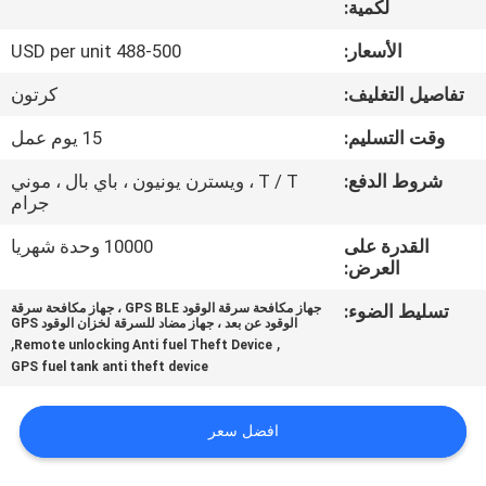
لكمية:
جولة
الأسعار:
488-500 USD per unit
في
تفاصيل التغليف:
كرتون
المعمل
وقت التسليم:
15 يوم عمل
شروط الدفع:
T / T ، ويسترن يونيون ، باي بال ، موني
مراقبة
جرام
الجودة
القدرة على
10000 وحدة شهريا
العرض:
اتصل
تسليط الضوء:
جهاز مكافحة سرقة الوقود GPS BLE ، جهاز مكافحة سرقة
الوقود عن بعد ، جهاز مضاد للسرقة لخزان الوقود GPS
بنا
,
,
Remote unlocking Anti fuel Theft Device
GPS fuel tank anti theft device
اطلب
افضل سعر
اقتباس