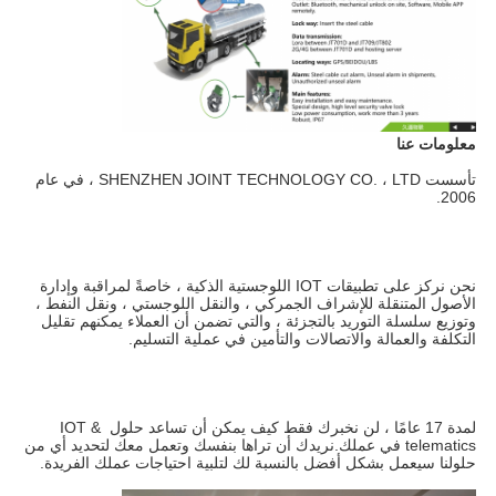
معلومات عنا
تأسست SHENZHEN JOINT TECHNOLOGY CO. ، LTD ، في عام 
2006.
نحن نركز على تطبيقات IOT اللوجستية الذكية ، خاصةً لمراقبة وإدارة 
الأصول المتنقلة للإشراف الجمركي ، والنقل اللوجستي ، ونقل النفط ، 
وتوزيع سلسلة التوريد بالتجزئة ، والتي تضمن أن العملاء يمكنهم تقليل 
التكلفة والعمالة والاتصالات والتأمين في عملية التسليم.
لمدة 17 عامًا ، لن نخبرك فقط كيف يمكن أن تساعد حلول IOT & 
telematics في عملك.نريدك أن تراها بنفسك وتعمل معك لتحديد أي من 
حلولنا سيعمل بشكل أفضل بالنسبة لك لتلبية احتياجات عملك الفريدة.