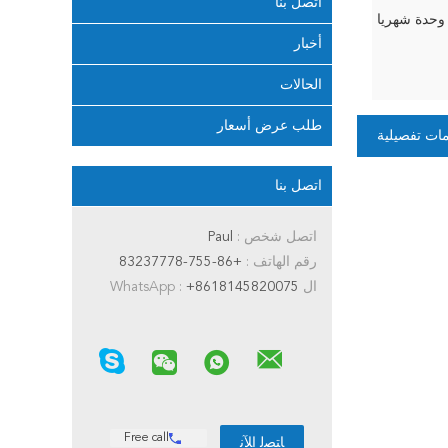
اتصل بنا
أخبار
الحالات
طلب عرض أسعار
ات تفصيلية
اتصل بنا
اتصل شخص :
Paul
رقم الهاتف :
+86-755-83237778
ال WhatsApp :
+8618145820075
Free call