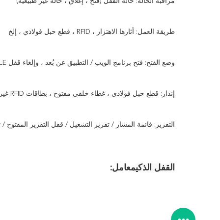
مراقبة الحالة: حالة القفل (فتح ، إغلاق ، حالة غير طبيعية)
طريقة العمل: أثارها الاهتزاز ، RFID ، قطع حبل فولاذي ، إلخ
وضع الفتح: فتح برنامج الويب / التطبيق عن بُعد ، وإلغاء قفل BLE و RFID في الموقع
إنذار: قطع حبل فولاذي ، غطاء خلفي مفتوح ، بطاقات RFID غير مصرح بها ، مستوى بطارية منخفض
التقرير: قائمة المسار / تقرير التشغيل / قفل التقرير المفتوح / 
القفل الذكي
معامل: