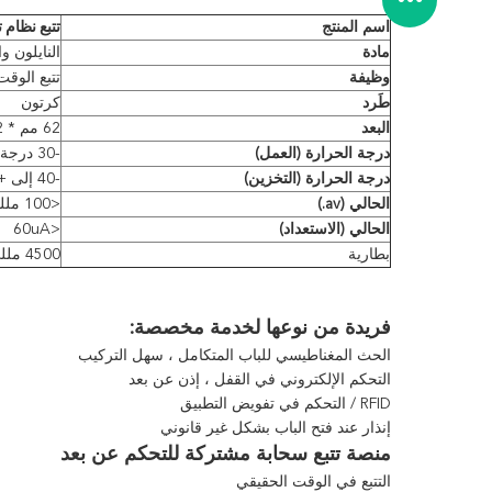
تتبع نظام 
اسم المنتج
مادة
النايلون و
وظيفة
تتبع الوقت
طَرد
كرتون
البعد
62 مم * 82 مم * 28 مم
درجة الحرارة (العمل)
-30 درجة مئوية إلى +70 درجة مئوية
درجة الحرارة (التخزين)
-40 إلى + 85
الحالي (av.)
<100 مللي أمبير
الحالي (الاستعداد)
<60uA
بطارية
4500 مللي أمبير
فريدة من نوعها لخدمة مخصصة:
الحث المغناطيسي للباب المتكامل ، سهل التركيب
التحكم الإلكتروني في القفل ، إذن عن بعد
RFID / التحكم في تفويض التطبيق
إنذار عند فتح الباب بشكل غير قانوني
منصة تتبع سحابة مشتركة للتحكم عن بعد
التتبع في الوقت الحقيقي