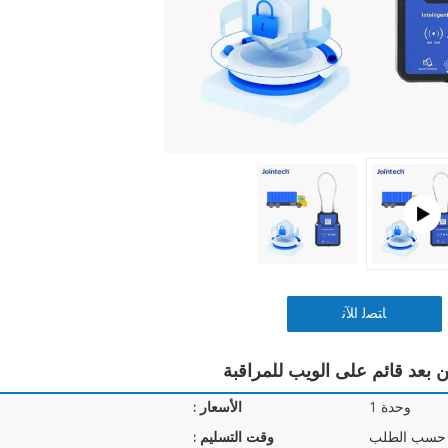
ﺎﺘﺼﻟ ﺍﻶﻧ
وحدة 1
الأسعار :
 حسب الطلب
وقت التسليم :