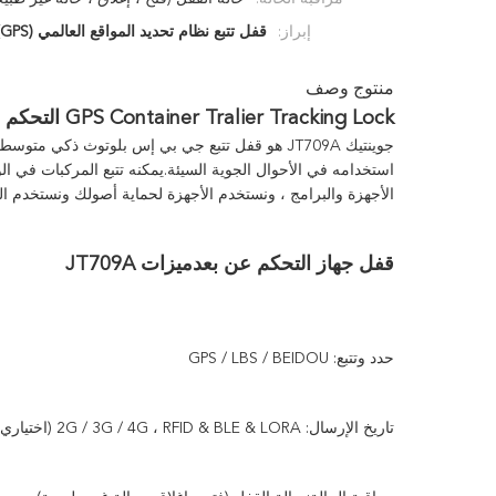
إبراز:
قفل تتبع نظام تحديد المواقع العالمي (GPS) للحاوية
منتوج وصف
GPS Container Tralier Tracking Lock التحكم عن بعد على شبكة الإنترنت
جوينتيك
استخدامه في الأحوال الجوية السيئة.يمكنه تتبع المركبات في الوق
الأجهزة والبرامج ، ونستخدم الأجهزة لحماية أصولك ونستخدم ال
قفل جهاز التحكم عن بعد
ميزات JT709A
حدد وتتبع: GPS / LBS / BEIDOU
تاريخ الإرسال: 2G / 3G / 4G ، RFID & BLE & LORA (اختياري)