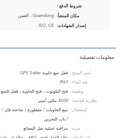
شروط الدفع :
Guandong ، الصين
مكان المنشأ:
ISO, CE
إصدار الشهادات:
معلومات تفصيلية
اسم المنتج:
قفل تتبع حاوية GPS Tralier
ضد للماء:
IP67
وظيفة:
فتح البلوتوث ، فتح الحاوية ، قفل التتبع
بطارية قياسية:
4500 مللي أمبير
إستعمال:
تتبع الحاويات / مقطورة / شاحنة فان / ن
/ باب التخزين
ميزة:
مراقبة عملية نقل البضائع
مراقبة الحالة:
حالة القفل (فتح ، إغلاق ، حالة غير طبيع