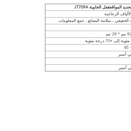
تحديد المواقع
قفل الحاوية JT709A
الألياف الزجاجية
 الحقيقي ، سلامة البضائع ، جمع المعلومات