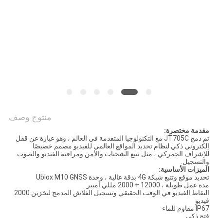
خريطة
الموقع
PRIVACY
POLICY
منتوج وصف
مقدمة مختصرة:
تم دمج JT705C مع التكنولوجيا المتقدمة في العالم ، وهو عبارة عن قفل
إلكتروني ذكي لنظام تحديد المواقع العالمي للفيديو مصمم خصيصًا
للإشراف الجمركي ، مثل تتبع الشحنات والأمن ومراقبة الفيديو والصوت
والتسجيل.
الميزات الأساسية:
تحديد موقع وتتبع شبكة 4G بدقة عالية ، وحدة Ublox M10 GNSS
مدة عمل طويلة ، 12000 + 2000 مللي أمبير
التقاط الفيديو في الوقت الحقيقي وتسجيل الفلاش المدمج لتخزين 2000
فيديو
IP67 مقاوم للماء
فتح ذكي