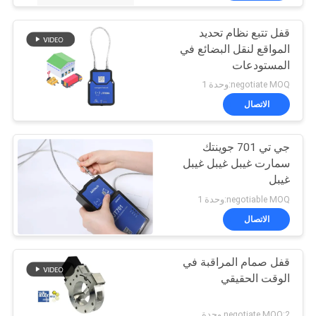
قفل تتبع نظام تحديد
المواقع لنقل البضائع في
المستودعات
negotiate MOQ:وحدة 1
الاتصال
جي تي 701 جوينتك
سمارت غيبل غيبل غيبل
غيبل
negotiable MOQ:وحدة 1
الاتصال
قفل صمام المراقبة في
الوقت الحقيقي
negotiate MOQ:2 وحدة