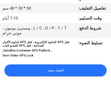
تفاصيل التغليف:
50 * 30 * 40 سم
جولة
وقت التسليم:
7-10 أيام
في
المعمل
شروط الدفع:
L / C ، D / P ، T / T ، ويسترن يونيون ،
موني جرام
تسليط الضوء:
قفل GPS للحاوية الإلكترونية ، قفل GPS لحاوية الأقمار
مراقبة
الصناعية ، قفل GPS للفيديو للباب
,
,
Satellite Container GPS Padlock
الجودة
Door Video GPS Lock
اتصل
افضل سعر
بنا
اطلب
اقتباس