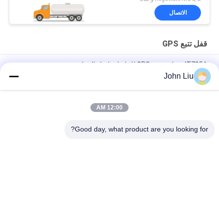
الاتصال
قفل تتبع GPS
JT705A قفل تعقب GPS للحاويات لنقل البضائع مع فتح عن بعد
John Liu
مكافحة سرقة بطارية 15000mAh GPS تتبع قفل مع جهاز التحكم عن
بعد
12:00 AM
جوينتك JT709A حاوية GPS تعقب القفل المقفل ضد الماء شاحنة فان
GPS القفل الإلكتروني
Good day, what product are you looking for?
فئات شعبية
جميع
قفل حاوية GPS
قفل تتبع GPS
قفل بلوتوث الذكية
قفل GPS الذكي