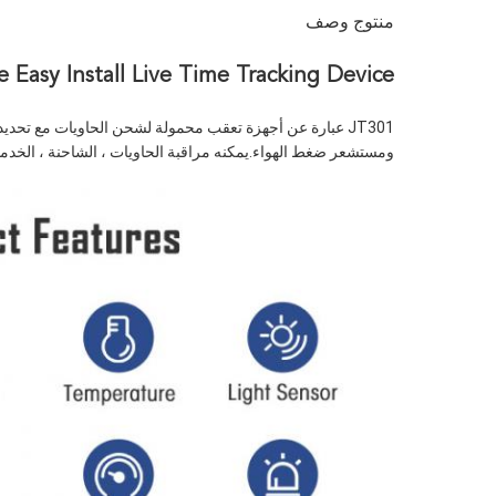
منتوج وصف
Tape Easy Install Live Time Tracking Device الباب مفتوح وإغلاق
ومستشعر ضغط الهواء.يمكنه مراقبة الحاويات ، الشاحنة ، الخدما