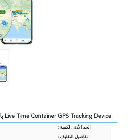
Live Time Container GPS Tracking Device باب فتح / إغلاق شريط إنذار سهل التثبيت
الحد الأدنى لكمية :
تفاصيل التغليف :