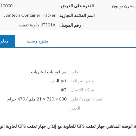
يسترن يونيون
القدرة على العرض :
10000 وحدة شهريا
Jointech Container Tracker
اسم العلامة التجارية:
JT301A حاوية تعقب
رقم الموديل:
منتوج وصف
معلوم
طلب:
مراقبة باب الحاويات
وضع المراقبة:
فتح الباب
شبكة الاتصال:
4G
البعد / الوزن / طول
830 × 720 × 21 ملم / 470 جرام
الحبل:
ية الوقت المباشر
,
جهاز تعقب GPS للحاوية مع إنذار
,
جهاز تعقب GPS لحاوية الوقت المباشر