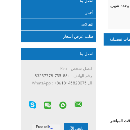
اتصل بنا
أخبار
الحالات
طلب عرض أسعار
ات تفصيلية
اتصل بنا
اتصل شخص :
Paul
رقم الهاتف :
+86-755-83237778
ال WhatsApp :
+8618145820075
Free call