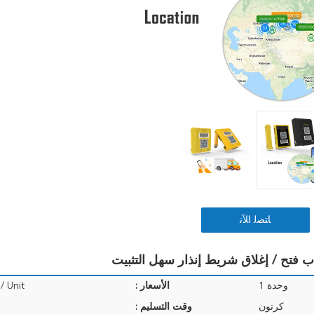
ﺎﺘﺼﻟ ﺍﻶﻧ
وحدة 1
الأسعار :
/ Unit
كرتون
وقت التسليم :