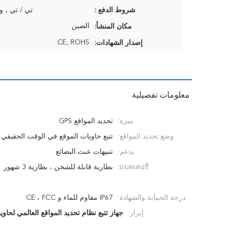
شروط الدفع :
تي / تي ، و
الصين
مكان المنشأ:
CE, ROHS
إصدار الشهادات:
معلومات تفصيلية
ميزة:
تحديد المواقع GPS
وضع تحديد المواقع:
تتبع حاويات الموقع في الوقت الحقيقي
يدعم:
تنبيهات عبث البضائع
แบตเตอรี่:
بطارية قابلة للشحن ، بطارية 3 شهور
درجة الحماية والشهادة:
IP67 مقاوم للماء و CE ، FCC
إبراز:
جهاز تتبع نظام تحديد المواقع العالمي لحاو