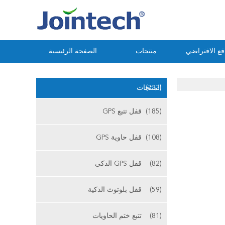
ع الافتراضي
منتجات
الصفحة الرئيسية
(733)
المنتجات
(185)
قفل تتبع GPS
(108)
قفل حاوية GPS
(82)
قفل GPS الذكي
(59)
قفل بلوتوث الذكية
(81)
تتبع ختم الحاويات