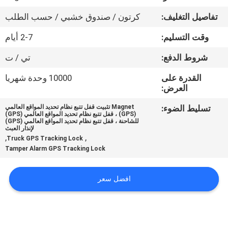
تفاصيل التغليف:
كرتون / صندوق خشبي / حسب الطلب
جولة
وقت التسليم:
2-7 أيام
في
المعمل
شروط الدفع:
تي / ت
القدرة على
10000 وحدة شهريا
العرض:
مراقبة
الجودة
تسليط الضوء:
Magnet تثبيت قفل تتبع نظام تحديد المواقع العالمي
(GPS) ، قفل تتبع نظام تحديد المواقع العالمي (GPS)
للشاحنة ، قفل تتبع نظام تحديد المواقع العالمي (GPS)
لإنذار العبث
,
,
اتصل
Truck GPS Tracking Lock
Tamper Alarm GPS Tracking Lock
بنا
افضل سعر
اطلب
اقتباس