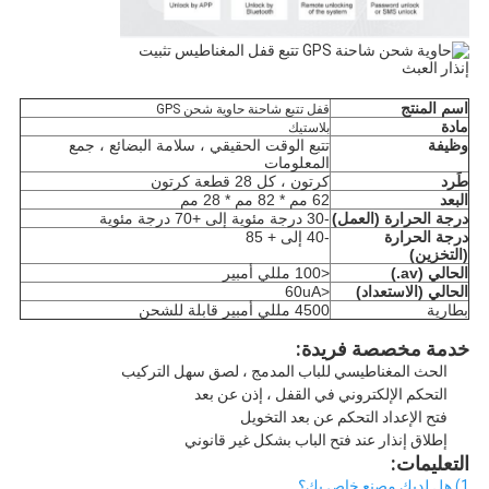
اسم المنتج
قفل تتبع شاحنة حاوية شحن GPS
مادة
بلاستيك
وظيفة
تتبع الوقت الحقيقي ، سلامة البضائع ، جمع 
المعلومات
طَرد
كرتون ، كل 28 قطعة كرتون
البعد
62 مم * 82 مم * 28 مم
درجة الحرارة (العمل)
-30 درجة مئوية إلى +70 درجة مئوية
درجة الحرارة 
-40 إلى + 85
(التخزين)
الحالي (av.)
<100 مللي أمبير
الحالي (الاستعداد)
<60uA
بطارية
4500 مللي أمبير قابلة للشحن
خدمة مخصصة فريدة:
الحث المغناطيسي للباب المدمج ، لصق سهل التركيب
التحكم الإلكتروني في القفل ، إذن عن بعد
فتح الإعداد التحكم عن بعد التخويل
إطلاق إنذار عند فتح الباب بشكل غير قانوني
التعليمات:
1) هل لديك مصنع خاص بك؟