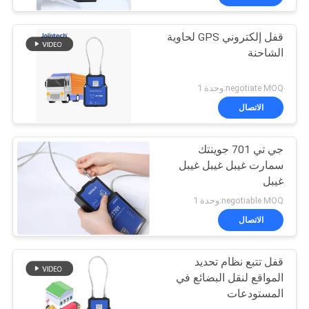
قفل إلكتروني GPS لحاوية
الشاحنة
negotiate MOQ:وحدة 1
الاتصال
جي تي 701 جوينتك
سمارت غيبل غيبل غيبل
غيبل
negotiable MOQ:وحدة 1
الاتصال
قفل تتبع نظام تحديد
المواقع لنقل البضائع في
المستودعات