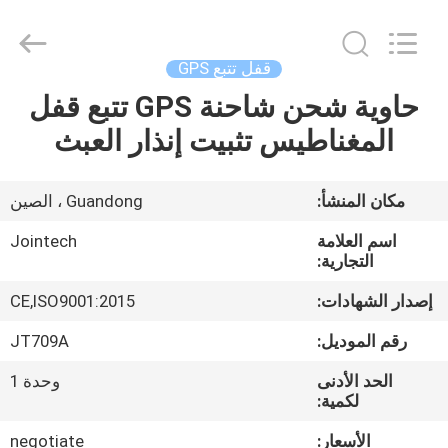
Shenzhen
Joint
Technology
Co.,
Ltd..
قفل تتبع GPS
All
Rights
Reserved.
حاوية شحن شاحنة GPS تتبع قفل
الصفحة
المغناطيس تثبيت إنذار العبث
الرئيسية
منتجات
مكان المنشأ:
Guandong ، الصين
اسم العلامة
Jointech
عرض
التجارية:
الواقع
إصدار الشهادات:
CE,ISO9001:2015
الافتراضي
رقم الموديل:
JT709A
الحد الأدنى
وحدة 1
معلومات
لكمية:
عنا
الأسعار:
negotiate