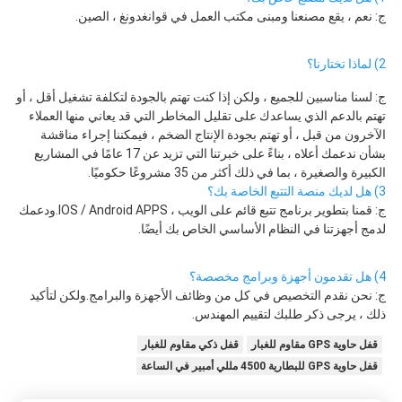
ج: نعم ، يقع مصنعنا ومبنى مكتب العمل في قوانغدونغ ، الصين.
2) لماذا تختارنا؟
ج: لسنا مناسبين للجميع ، ولكن إذا كنت تهتم بالجودة لتكلفة تشغيل أقل ، أو 
تهتم بالدعم الذي يساعدك على تقليل المخاطر التي قد يعاني منها العملاء 
الآخرون من قبل ، أو تهتم بجودة الإنتاج الضخم ، فيمكننا إجراء مناقشة 
بشأن ندعمك أعلاه ، بناءً على خبرتنا التي تزيد عن 17 عامًا في المشاريع 
الكبيرة والصغيرة ، بما في ذلك أكثر من 35 مشروعًا حكوميًا.
3) هل لديك منصة التتبع الخاصة بك؟
ج: قمنا بتطوير برنامج تتبع قائم على الويب ، IOS / Android APPS.ودعمك 
لدمج أجهزتنا في النظام الأساسي الخاص بك أيضًا.
4) هل تقدمون أجهزة وبرامج مخصصة؟
ج: نحن نقدم التخصيص في كل من وظائف الأجهزة والبرامج.ولكن لتأكيد 
ذلك ، يرجى ذكر طلبك لتقييم المهندس.
قفل حاوية GPS مقاوم للغبار
قفل ذكي مقاوم للغبار
قفل حاوية GPS للبطارية 4500 مللي أمبير في الساعة