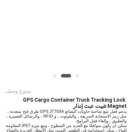
خريطة
الموقع
PRIVACY
POLICY
منتوج وصف
GPS Cargo Container Truck Tracking Lock 
Magnet تثبيت عبث إنذار
يدعم قفل تتبع شاحنة حاويات البضائع GPS JT709A طرق فتح متعددة ، 
مثل رمز الاستجابة السريعة ، والبلوتوث ، و RFID ، والرسائل القصيرة ، 
والتطبيق ، وإلغاء قفل البرامج.
يمكن أن يكون متوافقًا مع العديد من السطوح ، ومع ميزة IP67 المقاومة 
للماء ، يمكن استخدامه في الطقس السيئ مثل الأمطار الغزيرة والشتاء 