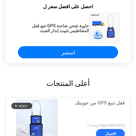
احصل على افضل سعر ل
حاوية شحن شاحنة GPS تتبع قفل
المغناطيس تثبيت إنذار العبث
استمر
أعلى المنتجات
قفل تتبع GPS من جوينتك
negotiate MOQ:وحدة 1
الاتصال