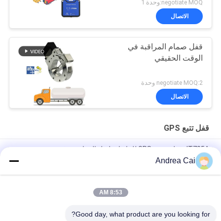
negotiate MOQ:وحدة 1
الاتصال
قفل صمام المراقبة في
الوقت الحقيقي
negotiate MOQ:2 وحدة
الاتصال
قفل تتبع GPS
JT705A قفل تعقب GPS للحاويات لنقل البضائع مع فتح عن بعد
Andrea Cai
مكافحة سرقة بطارية 15000mAh GPS تتبع قفل مع جهاز التحكم عن
بعد
8:53 AM
جوينتك JT709A حاوية GPS تعقب القفل المقفل ضد الماء شاحنة فان
GPS القفل الإلكتروني
Good day, what product are you looking for?