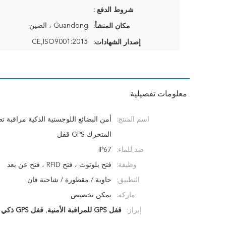
شروط الدفع :
Guandong ، الصين
مكان المنشأ:
CE,ISO9001:2015
إصدار الشهادات:
معلومات تفصيلية
اسم المنتج:
أمن البضائع اللوجستية الذكية مراقبة ت
المتحرك GPS قفل
ضد للماء:
IP67
وظيفة:
فتح بلوتوث ، فتح RFID ، فتح عن بعد
التطبيق:
حاوية / مقطورة / شاحنة فان
ماركة:
يمكن تخصيص
إبراز:
قفل GPS للمراقبة الأمنية
,
قفل GPS ذكي لوجستي