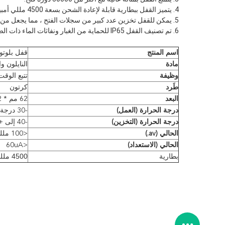
4. يتميز القفل ببطارية قابلة لإعادة الشحن بسعة 4500 مللي أمبير في الساعة.
5. يمكن للقفل تخزين عدد كبير من سجلات الفتح ، مما يجعل من السهل تتبع سجل الوصول.
6. تم تصنيف القفل IP65 للحماية من الغبار ونفاثات الماء ذات الضغط المنخفض ، مما يجعلها مناسبة للاستخدام في الهواء الطلق.
اسم المنتج
قفل بلوتو
مادة
النايلون و
وظيفة
تتبع الوقت
طَرد
كرتون
البعد
62 مم * 82 مم * 28 مم
درجة الحرارة (العمل)
-30 درجة مئوية إلى +70 درجة مئوية
درجة الحرارة (التخزين)
-40 إلى + 85
الحالي (av.)
<100 مللي أمبير
الحالي (الاستعداد)
<60uA
بطارية
4500 مللي أمبير