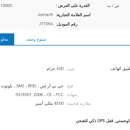
تي / ت
القدرة على العرض :
10000 وحدة شهريا
Jointech
اسم العلامة التجارية:
JT709A
رقم الموديل:
منتوج وصف
معلوم
طبيق الهاتف
وزن:
600 جرام
فتح:
جي بي آر إس ، SMS ، RFID ، بلوتوث
شهادة:
ISO9001: 2008 ، CE ، FCC
بطارية قياسية:
4500 مللي أمبير
,
قفل GPS ذكي للشحن