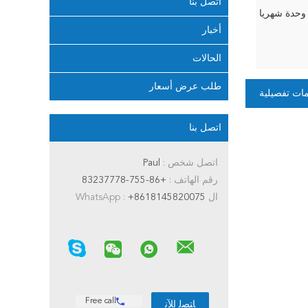
اتصل بنا
أخبار
الحالات
طلب عرض أسعار
ات تفصيلية
اتصل بنا
اتصل شخص :
Paul
رقم الهاتف :
+86-755-83237778
ال WhatsApp :
+8618145820075
Free call