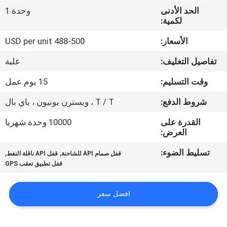
الحد الأدنى
وحدة 1
لكمية:
جولة
في
الأسعار:
488-500 USD per unit
المعمل
تفاصيل التغليف:
علبة
وقت التسليم:
15 يوم عمل
مراقبة
شروط الدفع:
T / T ، ويسترن يونيون ، باي بال
الجودة
القدرة على
10000 وحدة شهريا
العرض:
اتصل
تسليط الضوء:
,
,
قفل صمام API للشاحنة
قفل API ناقلة النفط
بنا
قفل تطبيق تعقب GPS
اطلب
افضل سعر
اقتباس