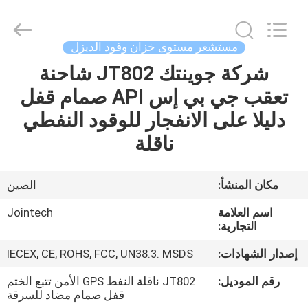
Shenzhen
Joint
Technology
Co.,
Ltd..
مستشعر مستوى خزان وقود الديزل
All
Rights
Reserved.
شركة جوينتك JT802 شاحنة
الصفحة
تعقب جي بي إس API صمام قفل
الرئيسية
دليلا على الانفجار للوقود النفطي
منتجات
ناقلة
عرض
مكان المنشأ:
الصين
الواقع
اسم العلامة
Jointech
الافتراضي
التجارية:
إصدار الشهادات:
IECEX, CE, ROHS, FCC, UN38.3. MSDS
معلومات
رقم الموديل:
JT802 ناقلة النفط GPS الأمن تتبع الختم
عنا
قفل صمام مضاد للسرقة