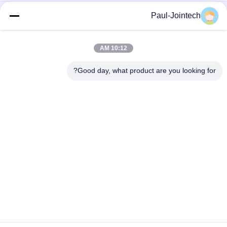
مستشعر مستوى خزان وقود الديزل IP67 ، جهاز إرسال مستوى الديزل
Paul-Jointech
4 فولت
جوينتيك مستشعر مستوى الوقود لمولد الديزل بالسعة 70 سم
10:12 AM
شهادة CE الرقمية لمستشعر مستوى خزان وقود الديزل RS485
Good day, what product are you looking for?
فئات شعبية
جميع
قفل حاوية GPS
قفل تتبع GPS
قفل بلوتوث الذكية
قفل GPS الذكي
أجهزة مراقبة درجة 
تتبع ختم الحاويات
حرارة سلسلة التبريد
برنامج تتبع السيارة 
تعقب GPS حاوية
GPS