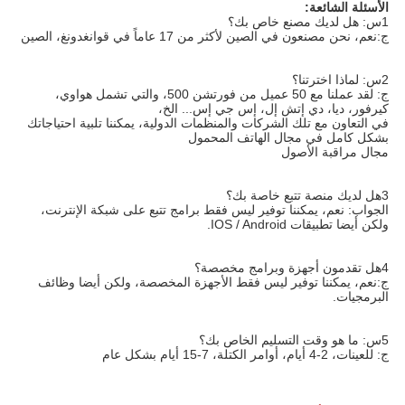
الأسئلة الشائعة:
1س: هل لديك مصنع خاص بك؟
ج:نعم، نحن مصنعون في الصين لأكثر من 17 عاماً في قوانغدونغ، الصين
2س: لماذا اخترتنا؟
ج: لقد عملنا مع 50 عميل من فورتشن 500، والتي تشمل هواوي، 
كيرفور، ديا، دي إتش إل، إس جي إس... الخ،
في التعاون مع تلك الشركات والمنظمات الدولية، يمكننا تلبية احتياجاتك 
بشكل كامل في مجال الهاتف المحمول
مجال مراقبة الأصول
3هل لديك منصة تتبع خاصة بك؟
الجواب: نعم، يمكننا توفير ليس فقط برامج تتبع على شبكة الإنترنت، 
ولكن أيضا تطبيقات IOS / Android.
4هل تقدمون أجهزة وبرامج مخصصة؟
ج:نعم، يمكننا توفير ليس فقط الأجهزة المخصصة، ولكن أيضا وظائف 
البرمجيات.
5س: ما هو وقت التسليم الخاص بك؟
ج: للعينات، 2-4 أيام، أوامر الكتلة، 7-15 أيام بشكل عام