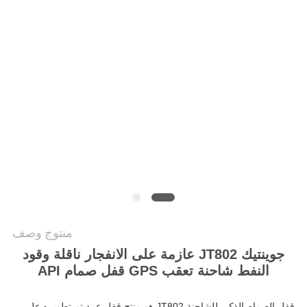
خريطة
الموقع
PRIVACY
POLICY
منتوج وصف
جوينتيك JT802 عازمة على الانفجار ناقلة وقود
النفط شاحنة تعقب GPS قفل صمام API
قفل الصمام الذكي للشاحنة JT802 هو منتج قفل عبيد تم تطويره على 