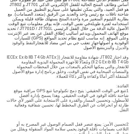
أساس وظائف المنتج الحالية للقفل الإلكتروني الذكي JT701.و JT802 
هو قفل العبيد، والتي يمكن تطبيقها على سيناريو التطبيق من العميل 
شاحنة ناقلات مع رئيس واحد والعديد من الرقيق (متعدد الصمامات). مع 
بطارية الليثيوم المنغنيز مرة واحدة،المنتج يستهلك طاقة قليلة ويمكن 
استخدامه لفترة طويلةفي نفس الوقت، فإنه يوفر معلومات تتبع الوقت 
الأصول عالية الدقة من خلال القفل الرئيسي JT701D / JT701L / تحديد 
موقع الهاتف المحمول،ويدعم أساليب إطلاق القفل عن بعد عبر الإنترنت 
وعلى الموقع.
إنه مناسب لتتبع نظام تحديد المواقع (GPS) للسيارات 
الوقودية و أصولها
جهاز تعقب جي بي اس مضاد للانفجار
النفط والوقود
والديزل والبنزين
تتبع الأصول
وقد اجتاز JT802 شهادة مقاومة للانفجار ((IECEx: Ex ib IIB T4 Gb ATEx:
II 2 G Ex ib IIB T4 Gb) ومُعدّلًا للأجهزة المحمولة اليدوية المقاومة
للانفجار،والتي يمكنها التحكم بالمعدات من خلال المحطات المحمولة
والمنصات السحابية في نفس الوقت، وخلق برنامج إدارة موقع الأصول
المتنقلة أكثر أمانًا وكفاءة وأكثر ذكاءً للعملاء.
الفائدة:
1تتبع في الوقت الحقيقي: يتيح دمج تكنولوجيا تتبع GPS مراقبة موقع
شاحنة ناقلة الوقود في الوقت الحقيقي. وهذا يسمح بإدارة أفضل
للأسطول، وتحسين المسار،والقدرة على الاستجابة على الفور لأي حالات
طارئة أو انحرافات عن الطرق المخطط لها، تحسين شفافية وفعالية
النقل.
2تحسين الأمن: يمنع عنصر قفل الصمام الوصول غير المصرح به أو
التلاعب بصمامات ناقلة الوقود.يحمي سلامة المواد المنقولة ويقلل من
خطر السرقةأو التلوث أو التخريب