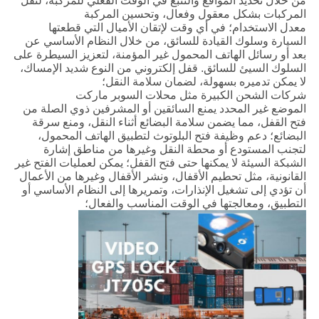
من خلال تحديد المواقع والتتبع في الوقت الفعلي للمركبة، لنقل
المركبات بشكل معقول وفعال، وتحسين المركبة
معدل الاستخدام؛ في أي وقت لإتقان الأميال التي قطعتها
السيارة وسلوك القيادة للسائق، من خلال النظام الأساسي عن
بعد أو رسائل الهاتف المحمول غير المؤمنة، لتعزيز السيطرة على
السلوك السيئ للسائق. قفل إلكتروني من النوع شديد الإمساك،
لا يمكن تدميره بسهولة، لضمان سلامة النقل؛
شركات الشحن الكبيرة مثل محلات السوبر ماركت
الموضع غير المحدد يمنع السائقين أو المشرفين ذوي الصلة من
فتح القفل، مما يضمن سلامة البضائع أثناء النقل، ومنع سرقة
البضائع؛ دعم وظيفة فتح البلوتوث لتطبيق الهاتف المحمول،
لتجنب المستودع أو محطة النقل وغيرها من مناطق إشارة
الشبكة السيئة لا يمكنها حتى فتح القفل؛ يمكن لعمليات الفتح غير
القانونية، مثل تحطيم الأقفال، ونشر الأقفال وغيرها من الأعمال
أن تؤدي إلى تشغيل الإنذارات، وتمريرها إلى النظام الأساسي أو
التطبيق، ومعالجتها في الوقت المناسب والفعال؛