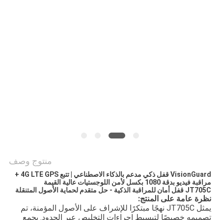
خريطة
الموقع
PRIVACY
POLICY
منتوج وصف
VisionGuard قفل ذكي مدعم بالذكاء الاصطناعي | تتبع 4G LTE GPS +
مراقبة فيديو بدقة 1080 بكسل لأمن اللوجستيات عالية القيمة
JT705C قفل أمان للمراقبة الذكية - حل متقدم لحماية الأصول المتنقلة
نظرة عامة على المنتج:
يمثل JT705C نهجًا مبتكرًا للإشراف على الأصول المؤمنة، تم
تصميمه خصيصًا لتبسيط إجراءات التخليص عبر الحدود. يجمع