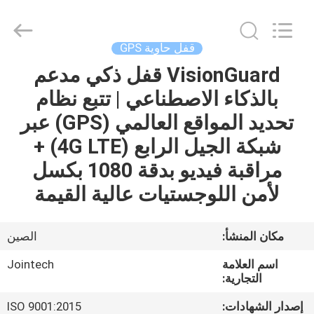
Shenzhen
Joint
Technology
Co.,
Ltd..
قفل حاوية GPS
All
Rights
Reserved.
VisionGuard قفل ذكي مدعم
الصفحة
بالذكاء الاصطناعي | تتبع نظام
الرئيسية
تحديد المواقع العالمي (GPS) عبر
منتجات
شبكة الجيل الرابع (4G LTE) +
مراقبة فيديو بدقة 1080 بكسل
عرض
لأمن اللوجستيات عالية القيمة
الواقع
الافتراضي
مكان المنشأ:
الصين
اسم العلامة
Jointech
معلومات
التجارية:
عنا
إصدار الشهادات:
ISO 9001:2015