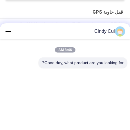
قفل حاوية GPS
JT705A حاوية قفل تتبع - IP67 مقاومة للماء و 30000mAh بطارية
مضادة للكسر
Cindy Cui
JT705C حاوية قابلة للتخصيص GPS كاميرا فيديو قفل مراقبة البضائع
عالية القيمة قفل الجهاز تتبع
8:46 AM
JT701 GPS Smart Electronic Container Lock IP67 مقاوم للماء
Good day, what product are you looking for?
فئات شعبية
جميع
قفل حاوية GPS
قفل تتبع GPS
قفل بلوتوث الذكية
قفل GPS الذكي
أجهزة مراقبة درجة 
تتبع ختم الحاويات