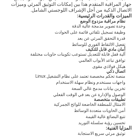
جهاز المراقبة المتقدم هذا بين إمكانات التوثيق المرئي وميزات
الاتصال الذكية من أجل الإشراف اللوجستي الشامل.
الميزات والقدرات الرئيسية:
نظام مراقبة مزدوج الوضع
وحدة تصوير مدمجة عالية الدقة
وظيفة تسجيل تلقائي قائمة على الحوادث
قدرة التحقق المرئي عن بعد
تفعيل الالتقاط الفوري للوسائط
أمان مادي قابل للتكيف
آلية قفل قابلة للتعديل تستوعب تكوينات حاويات مختلفة
توافق تباعد الأبواب العالمي
هيكل فولاذي مقوى
اتصال ذكي
منصة تحكم مخصصة تعتمد على نظام التشغيل Linux
واجهات مستخدم ونظام سهلة الاستخدام
تخزين بيانات مدمج عالي السعة
الوصول والإدارة عن بعد في الوقت الفعلي
تطبيقات متخصصة
الامتثال للمنطقة الخاضعة للوائح الجمركية
أمن الحاويات متعددة الوسائط
تتبع البضائع عالية القيمة
تحسين رؤية سلسلة التوريد
المزايا الفنية:
توثيق مرئي سريع الاستجابة