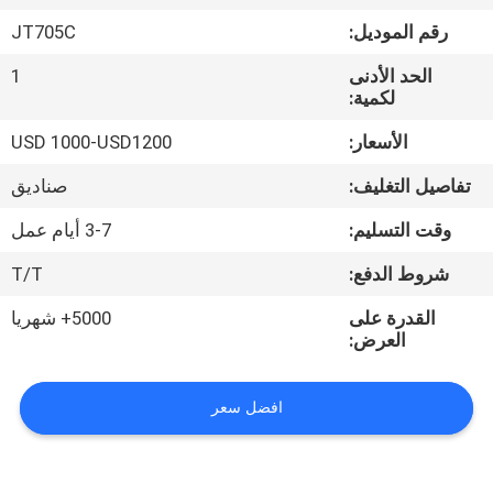
رقم الموديل:
JT705C
جولة
الحد الأدنى
1
في
لكمية:
المعمل
الأسعار:
USD 1000-USD1200
تفاصيل التغليف:
صناديق
مراقبة
الجودة
وقت التسليم:
3-7 أيام عمل
شروط الدفع:
T/T
اتصل
القدرة على
5000+ شهريا
بنا
العرض:
اطلب
افضل سعر
اقتباس