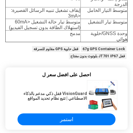
الدرجة
متوسط التيار الخامل
إيقاف تشغيل تنبيه الرسائل القصيرة:
<3mA
متوسط تيار التشغيل
متوسط تيار حالة التشغيل <60mA
(استهلاك الطاقة بدون تسجيل الفيديو)
وحدة GNSS/خلوية
مدمج
هوائي
67g GPS Container Lock
قفل حاوية GPS مقاوم للسرقة
قفل JT701 IP67 بلوتوث بدون مفتاح
احصل على افضل سعر ل
VisionGuard قفل ذكي مدعم بالذكاء
الاصطناعي | تتبع نظام تحديد المواقع
العالمي (GPS) عبر شبكة الجيل الرابع
(4G LTE) + مراقبة فيديو بدقة 1080
بكسل لأمن اللوجستيات عالية القيمة
استمر