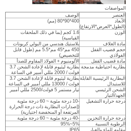
المواصفات
العنصر
الوصف
الأبعاد
400*90*80 (مم)
(الطول*العرض*الارتفاع)
الوزن
1.6 كجم (بما في ذلك الملحقات
القياسية)
مادة الغلاف
بلاستيك هندسي من البولي كربونات
حجم قضيب القفل
450 مم*45 مم*5.5 مم (طول قابل
الفولاذي
للتخصيص)
مادة قضيب القفل
الألومنيوم + الفولاذ المقاوم للصدأ
بطارية احتياطية مدمجة
بطارية ليثيوم قابلة لإعادة الشحن 3.7
فولت / 2000 مللي أمبير في الساعة
البطارية الرئيسية القابلة
بطارية ليثيوم قابلة لإعادة الشحن 3.7
للاستبدال
فولت / 13000 مللي أمبير في الساعة
الشحن الرئيسي
تيار مستمر 5 فولت/2500 مللي أمبير
الجهد/التيار
درجة حرارة التشغيل
-10 درجة مئوية ~ 60 درجة مئوية
(إصدارات البطارية ذات درجة الحرارة
المرتفعة أو المنخفضة اختيارية)
درجة حرارة التخزين
-40 درجة مئوية ~ 60 درجة مئوية
الرطوبة النسبية
5%~95%
مقاوم للماء والغبار
IP65