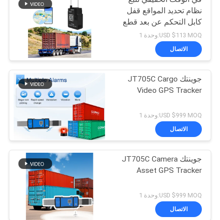
نظام تحديد المواقع قفل
كابل التحكم عن بعد قطع
إنذار قفل ذكي
USD $113 MOQ:وحدة 1
الاتصال
جوينتك JT705C Cargo
Video GPS Tracker
USD $999 MOQ:وحدة 1
الاتصال
جوينتك JT705C Camera
Asset GPS Tracker
USD $999 MOQ:وحدة 1
الاتصال