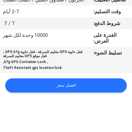
وقت التسليم:
2-7 أيام
جولة
في
شروط الدفع:
T / T.
المعمل
القدرة على
10000 وحدة لكل شهر
العرض:
مراقبة
تسليط الضوء:
قفل حاوية GPS مقاوم للسرقة ، قفل حاوية GPS 67g ،
قفل موقع GPS مقاوم للسرقة
,
,
الجودة
67g GPS Container Lock
Theft Resistant gps location lock
اتصل
افضل سعر
بنا
اطلب
اقتباس