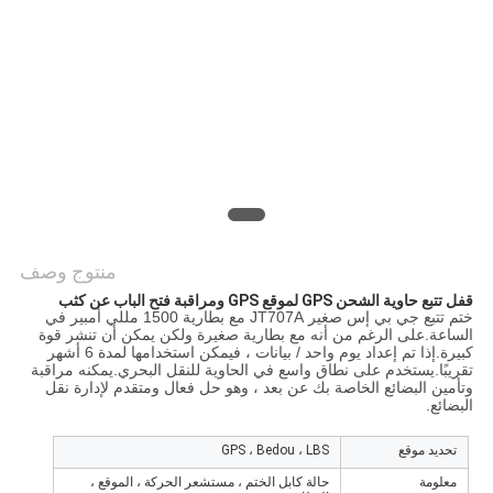
خريطة
الموقع
PRIVACY
POLICY
منتوج وصف
قفل تتبع حاوية الشحن GPS لموقع GPS ومراقبة فتح الباب عن كثب
ختم تتبع جي بي إس صغير JT707A مع بطارية 1500 مللي أمبير في
الساعة.على الرغم من أنه مع بطارية صغيرة ولكن يمكن أن تنشر قوة
كبيرة.إذا تم إعداد يوم واحد / بيانات ، فيمكن استخدامها لمدة 6 أشهر
تقريبًا.يستخدم على نطاق واسع في الحاوية للنقل البحري.يمكنه مراقبة
وتأمين البضائع الخاصة بك عن بعد ، وهو حل فعال ومتقدم لإدارة نقل
البضائع.
تحديد موقع
GPS ، Bedou ، LBS
معلومة
حالة كابل الختم ، مستشعر الحركة ، الموقع ،