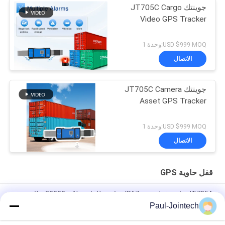
جوينتك JT705C Cargo
Video GPS Tracker
USD $999 MOQ:وحدة 1
الاتصال
جوينتك JT705C Camera
Asset GPS Tracker
USD $999 MOQ:وحدة 1
الاتصال
قفل حاوية GPS
JT705A حاوية قفل تتبع - IP67 مقاومة للماء و 30000mAh بطارية
مضادة للكسر
Paul-Jointech
JT705C حاوية قابلة للتخصيص GPS كاميرا فيديو قفل مراقبة البضائع