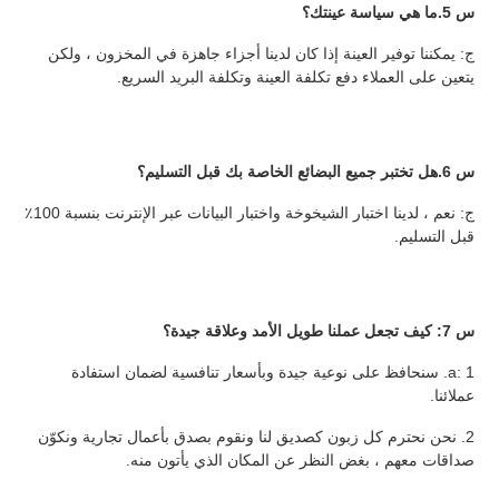
س 5.ما هي سياسة عينتك؟
ج: يمكننا توفير العينة إذا كان لدينا أجزاء جاهزة في المخزون ، ولكن 
يتعين على العملاء دفع تكلفة العينة وتكلفة البريد السريع.
س 6.هل تختبر جميع البضائع الخاصة بك قبل التسليم؟
ج: نعم ، لدينا اختبار الشيخوخة واختبار البيانات عبر الإنترنت بنسبة 100٪ 
قبل التسليم.
س 7: كيف تجعل عملنا طويل الأمد وعلاقة جيدة؟
a: 1. سنحافظ على نوعية جيدة وبأسعار تنافسية لضمان استفادة 
عملائنا.
2. نحن نحترم كل زبون كصديق لنا ونقوم بصدق بأعمال تجارية ونكوّن 
صداقات معهم ، بغض النظر عن المكان الذي يأتون منه.