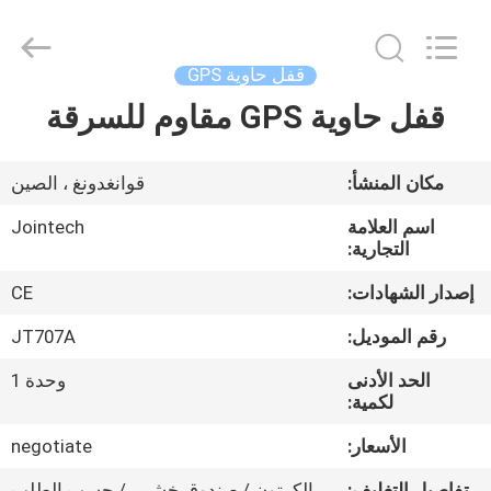
Shenzhen
Joint
Technology
Co.,
Ltd..
قفل حاوية GPS
All
Rights
Reserved.
قفل حاوية GPS مقاوم للسرقة
الصفحة
الرئيسية
مكان المنشأ:
قوانغدونغ ، الصين
منتجات
اسم العلامة
Jointech
التجارية:
عرض
إصدار الشهادات:
CE
الواقع
رقم الموديل:
JT707A
الافتراضي
الحد الأدنى
وحدة 1
لكمية:
معلومات
الأسعار:
negotiate
عنا
تفاصيل التغليف:
الكرتون / صندوق خشبي / حسب الطلب