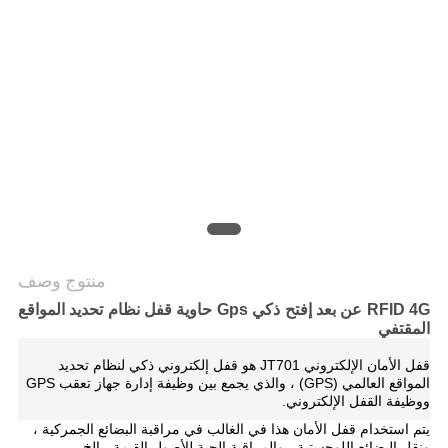
خريطة
الموقع
PRIVACY
POLICY
منتوج وصف
RFID 4G عن بعد إفتح ذكي Gps حاوية قفل نظام تحديد المواقع
المقتفي
قفل الأمان الإلكتروني JT701 هو قفل إلكتروني ذكي لنظام تحديد
المواقع العالمي (GPS) ، والذي يجمع بين وظيفة إدارة جهاز تعقب GPS
ووظيفة القفل الإلكتروني.
يتم استخدام قفل الأمان هذا في الغالب في مراقبة البضائع الجمركية ،
ونقل البضائع اللوجستية ، والمراقبة الحية للأصول القيمة ، إلخ.