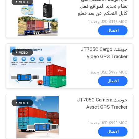
نظام تحديد المواقع قفل
كابل التحكم عن بعد قطع
إنذار قفل ذكي
USD $113 MOQ:وحدة 1
الاتصال
جوينتك JT705C Cargo
Video GPS Tracker
USD $999 MOQ:وحدة 1
الاتصال
جوينتك JT705C Camera
Asset GPS Tracker
USD $999 MOQ:وحدة 1
الاتصال