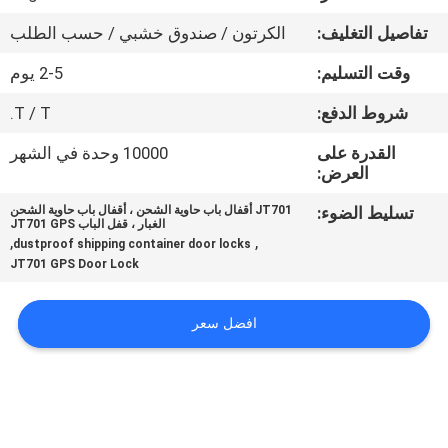
تفاصيل التغليف:
الكرتون / صندوق خشبي / حسب الطلب
جولة
وقت التسليم:
2-5 يوم
في
المعمل
شروط الدفع:
T / T.
القدرة على
10000 وحدة في الشهر
العرض:
مراقبة
الجودة
تسليط الضوء:
JT701 أقفال باب حاوية الشحن ، أقفال باب حاوية الشحن
الغبار ، قفل الباب JT701 GPS
,
,
dustproof shipping container door locks
JT701 GPS Door Lock
اتصل
بنا
افضل سعر
اطلب
اقتباس