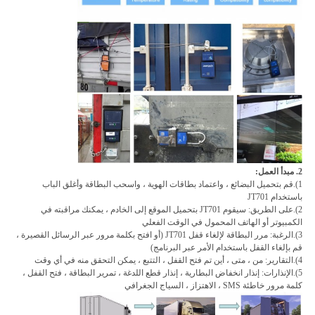
2. مبدأ العمل:
1).قم بتحميل البضائع ، واعتماد بطاقات الهوية ، واسحب البطاقة وأغلق الباب
باستخدام JT701
2).على الطريق: سيقوم JT701 بتحميل الموقع إلى الخادم ، يمكنك مراقبته في
الكمبيوتر أو الهاتف المحمول في الوقت الفعلي
3).الرغبة: مرر البطاقة لإلغاء قفل JT701 (أو افتح بكلمة مرور عبر الرسائل القصيرة ،
قم بإلغاء القفل باستخدام الأمر عبر البرنامج)
4).التقارير: من ، متى ، أين تم فتح القفل ، التتبع ، يمكن التحقق منه في أي وقت
5).الإنذارات: إنذار انخفاض البطارية ، إنذار قطع اللدغة ، تمرير البطاقة ، فتح القفل ،
كلمة مرور خاطئة SMS ، الاهتزاز ، السياج الجغرافي