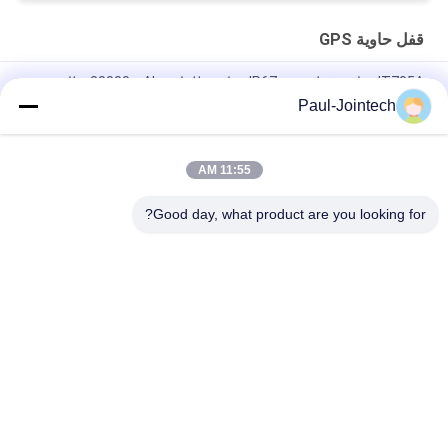
قفل حاوية GPS
JT705A حاوية قفل تتبع - IP67 مقاومة للماء و 30000mAh بطارية
مضادة للكسر
Paul-Jointech
JT705C حاوية قابلة للتخصيص GPS كاميرا فيديو قفل مراقبة البضائع
عالية القيمة قفل الجهاز تتبع
11:55 AM
JT701 GPS Smart Electronic Container Lock IP67 مقاوم للماء
Good day, what product are you looking for?
فئات شعبية
جميع
قفل حاوية GPS
قفل تتبع GPS
قفل بلوتوث الذكية
قفل GPS الذكي
أجهزة مراقبة درجة 
تتبع ختم الحاويات