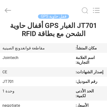
Shenzhen
Joint
Technology
Co.,
Ltd..
قفل حاوية GPS
All
Rights
Reserved.
JT701 الغبار GPS أقفال حاوية
الصفحة
الشحن مع بطاقة RFID
الرئيسية
منتجات
مكان المنشأ:
مقاطعة قوانغدونغ الصينية
اسم العلامة
Jointech
عرض
التجارية:
الواقع
إصدار الشهادات:
CE
الافتراضي
رقم الموديل:
JT701
الحد الأدنى
وحدة 1
معلومات
لكمية:
عنا
الأسعار:
negotiate