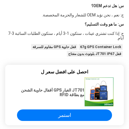
س: هل تدعم OEM؟
ج: نعم ، نحن نؤيد OEM للشعار والحزمة المخصصة.
س: ما هو وقت التسليم؟
ج: إذا كنت تشتري عينات ، ستكون 1-3 أيام ، ستكون الطلبات السائبة 3-7 
أيام.
67g GPS Container Lock
قفل حاوية GPS مقاوم للسرقة
قفل JT701 IP67 بلوتوث بدون مفتاح
احصل على افضل سعر ل
JT701 الغبار GPS أقفال حاوية الشحن
مع بطاقة RFID
استمر