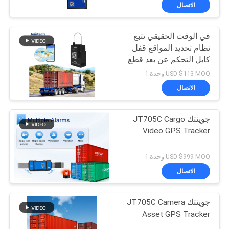
الاتصال
في الوقت الحقيقي تتبع
نظام تحديد المواقع قفل
كابل التحكم عن بعد قطع
إنذار قفل ذكي
USD $113 MOQ:وحدة 1
الاتصال
جوينتك JT705C Cargo
Video GPS Tracker
USD $999 MOQ:وحدة 1
الاتصال
جوينتك JT705C Camera
Asset GPS Tracker