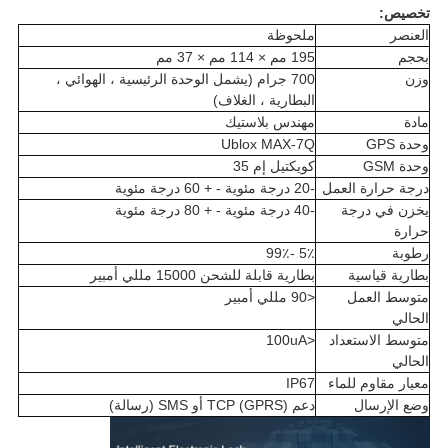
تخصيص:
العنصر
ملحوظة
بحجم
195 مم × 114 مم × 37 مم
وزن
700 جرام (يشمل الوحدة الرئيسية ، الهوائي ،
البطارية ، الغلاف)
مادة
مهندس بلاستيك
وحدة GPS
Ublox MAX-7Q
وحدة GSM
كويكتيل إم 35
درجة حرارة العمل
-20 درجة مئوية - + 60 درجة مئوية
يخزن في درجة
-40 درجة مئوية - + 80 درجة مئوية
حرارة
رطوبة
5٪ -99٪
بطارية قياسية
بطارية قابلة للشحن 15000 مللي أمبير
متوسط ​​العمل
<90 مللي أمبير
الحالي
متوسط ​​الاستعداد
<100uA
الحالي
معيار مقاوم للماء
IP67
وضع الإرسال
دعم TCP (GPRS) أو SMS (رسالة)