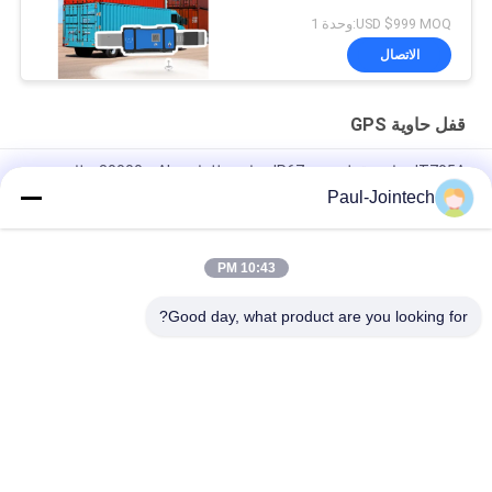
USD $999 MOQ:وحدة 1
الاتصال
قفل حاوية GPS
JT705A حاوية قفل تتبع - IP67 مقاومة للماء و 30000mAh بطارية
مضادة للكسر
Paul-Jointech
JT705C حاوية قابلة للتخصيص GPS كاميرا فيديو قفل مراقبة البضائع
عالية القيمة قفل الجهاز تتبع
10:43 PM
JT701 GPS Smart Electronic Container Lock IP67 مقاوم للماء
Good day, what product are you looking for?
فئات شعبية
جميع
قفل حاوية GPS
قفل تتبع GPS