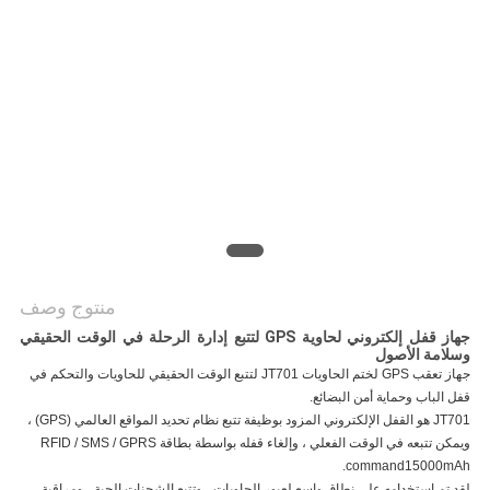
خريطة
الموقع
PRIVACY
POLICY
منتوج وصف
جهاز قفل إلكتروني لحاوية GPS لتتبع إدارة الرحلة في الوقت الحقيقي
وسلامة الأصول
جهاز تعقب GPS لختم الحاويات JT701 لتتبع الوقت الحقيقي للحاويات والتحكم في
قفل الباب وحماية أمن البضائع.
JT701 هو القفل الإلكتروني المزود بوظيفة تتبع نظام تحديد المواقع العالمي (GPS) ،
ويمكن تتبعه في الوقت الفعلي ، وإلغاء قفله بواسطة بطاقة RFID / SMS / GPRS
command15000mAh.
لقد تم استخدامه على نطاق واسع لعبور الحاويات ، وتتبع الشحنات الحية ، ومراقبة