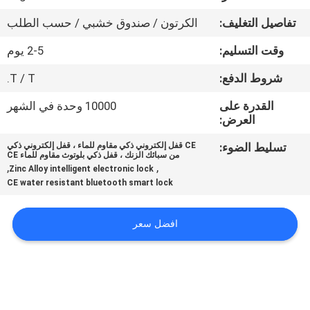
تفاصيل التغليف:
الكرتون / صندوق خشبي / حسب الطلب
جولة
وقت التسليم:
2-5 يوم
في
المعمل
شروط الدفع:
T / T.
القدرة على
10000 وحدة في الشهر
العرض:
مراقبة
الجودة
تسليط الضوء:
CE قفل إلكتروني ذكي مقاوم للماء ، قفل إلكتروني ذكي
من سبائك الزنك ، قفل ذكي بلوتوث مقاوم للماء CE
,
,
Zinc Alloy intelligent electronic lock
CE water resistant bluetooth smart lock
اتصل
بنا
افضل سعر
اطلب
اقتباس