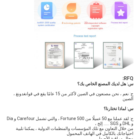
RFQ:
س: هل لديك المصنع الخاص بك؟
ج: نعم ، نحن مصنعون في الصين لأكثر من 15 عامًا يقع في قوانغدونغ ، 
الصين
س: لماذا تختارنا؟
ج: لقد عملنا مع 50 عميلًا من Fortune 500 ، والتي تشمل Carefour و Dia 
و DHL و SGS ...... إلخ ،
من خلال التعاون مع تلك المؤسسات والمنظمات الدولية ، يمكننا تلبية 
احتياجاتك بالكامل في الهاتف المحمول
مجال مراقبة الأصول.