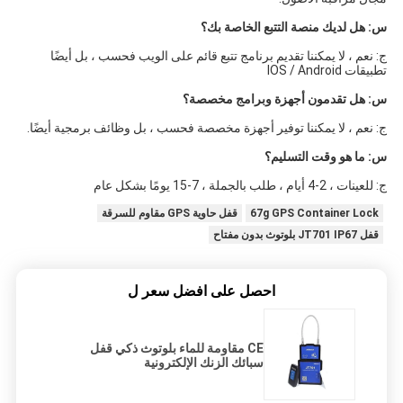
س: هل لديك منصة التتبع الخاصة بك؟
ج: نعم ، لا يمكننا تقديم برنامج تتبع قائم على الويب فحسب ، بل أيضًا 
تطبيقات IOS / Android
س: هل تقدمون أجهزة وبرامج مخصصة؟
ج: نعم ، لا يمكننا توفير أجهزة مخصصة فحسب ، بل وظائف برمجية أيضًا.
س: ما هو وقت التسليم؟
ج: للعينات ، 2-4 أيام ، طلب بالجملة ، 7-15 يومًا بشكل عام
67g GPS Container Lock
قفل حاوية GPS مقاوم للسرقة
قفل JT701 IP67 بلوتوث بدون مفتاح
احصل على افضل سعر ل
CE مقاومة للماء بلوتوث ذكي قفل
سبائك الزنك الإلكترونية