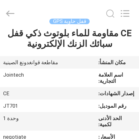
Shenzhen
Joint
Technology
Co.,
Ltd..
قفل حاوية GPS
All
Rights
Reserved.
CE مقاومة للماء بلوتوث ذكي قفل
الصفحة
سبائك الزنك الإلكترونية
الرئيسية
منتجات
مكان المنشأ:
مقاطعة قوانغدونغ الصينية
اسم العلامة
Jointech
عرض
التجارية:
الواقع
إصدار الشهادات:
CE
الافتراضي
رقم الموديل:
JT701
الحد الأدنى
وحدة 1
معلومات
لكمية:
عنا
الأسعار:
negotiate