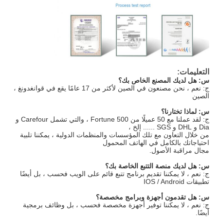
التعليمات:
س: هل لديك المصنع الخاص بك؟
ج: نعم ، نحن مصنعون في الصين لأكثر من 17 عامًا يقع في قوانغدونغ ، 
الصين
س: لماذا تختارنا؟
ج: لقد عملنا مع 50 عميلًا من Fortune 500 ، والتي تشمل Carefour و 
Dia و DHL و SGS ...... إلخ ،
من خلال التعاون مع تلك المؤسسات والمنظمات الدولية ، يمكننا تلبية 
احتياجاتك بالكامل في الهاتف المحمول
مجال مراقبة الأصول.
س: هل لديك منصة التتبع الخاصة بك؟
ج: نعم ، لا يمكننا تقديم برنامج تتبع قائم على الويب فحسب ، بل أيضًا 
تطبيقات IOS / Android
س: هل تقدمون أجهزة وبرامج مخصصة؟
ج: نعم ، لا يمكننا توفير أجهزة مخصصة فحسب ، بل وظائف برمجية 
أيضًا.