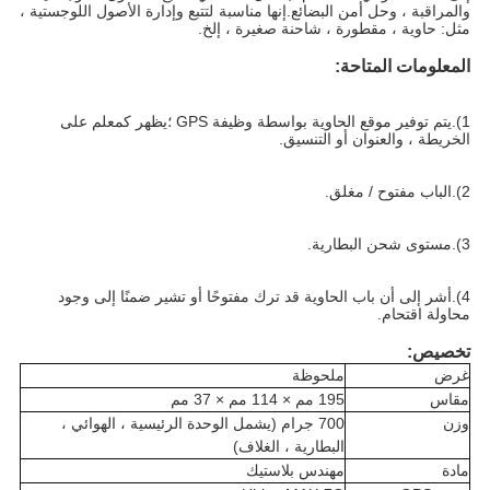
والمراقبة ، وحل أمن البضائع.إنها مناسبة لتتبع وإدارة الأصول اللوجستية ،
مثل: حاوية ، مقطورة ، شاحنة صغيرة ، إلخ.
المعلومات المتاحة:
1).يتم توفير موقع الحاوية بواسطة وظيفة GPS ؛يظهر كمعلم على 
الخريطة ، والعنوان أو التنسيق.
2).الباب مفتوح / مغلق.
3).مستوى شحن البطارية.
4).أشر إلى أن باب الحاوية قد ترك مفتوحًا أو تشير ضمنًا إلى وجود 
محاولة اقتحام.
تخصيص:
غرض
ملحوظة
مقاس
195 مم × 114 مم × 37 مم
وزن
700 جرام (يشمل الوحدة الرئيسية ، الهوائي ،
البطارية ، الغلاف)
مادة
مهندس بلاستيك