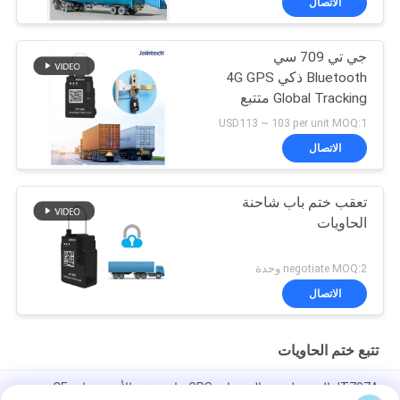
الاتصال
جي تي 709 سي
Bluetooth ذكي 4G GPS
Global Tracking متتبع
الختم الإلكتروني
USD113 ~ 103 per unit MOQ:1
الاتصال
تعقب ختم باب شاحنة
الحاويات
negotiate MOQ:2 وحدة
الاتصال
تتبع ختم الحاويات
JT707A المحمولة ضد الصدمات GPS حاوية ختم الأمن شهادة CE