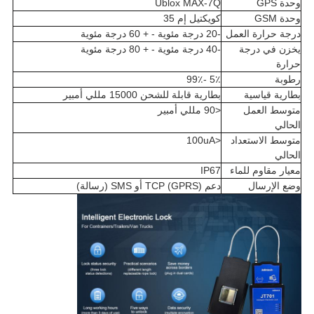
وحدة GPS
Ublox MAX-7Q
وحدة GSM
كويكتيل إم 35
درجة حرارة العمل
-20 درجة مئوية - + 60 درجة مئوية
يخزن في درجة
-40 درجة مئوية - + 80 درجة مئوية
حرارة
رطوبة
5٪ -99٪
بطارية قياسية
بطارية قابلة للشحن 15000 مللي أمبير
متوسط ​​العمل
<90 مللي أمبير
الحالي
متوسط ​​الاستعداد
<100uA
الحالي
معيار مقاوم للماء
IP67
وضع الإرسال
دعم TCP (GPRS) أو SMS (رسالة)