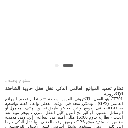
خريطة
الموقع
PRIVACY
POLICY
منتوج وصف
نظام تحديد المواقع العالمي الذكي قفل قفل حاوية الشاحنة
الإلكترونية
JT701 هو القفل الإلكتروني المزود بوظيفة تتبع نظام تحديد المواقع
العالمي (GPS) ، ويمكن تتبعه في الوقت الفعلي وإلغاء قفله بواسطة
بطاقة RFID في الموقع أو عن بُعد عن طريق تطبيق الهاتف المحمول أو
الرسائل القصيرة أو البرامج ؛طول كابل القفل المرن ، يتوفر تنبيه ضد
العبث ، بطارية تدوم 15000 مللي أمبير في الساعة ، إلخ. وهي مدمجة
مع ميزات: تحديد موقع GPS ، وتتبع الوقت الفعلي ، والقفل الذكي ، وما
إلى ذلك ، وهي تستخدم بشكل أساسي لتتبع الأصول اللوجستية ،