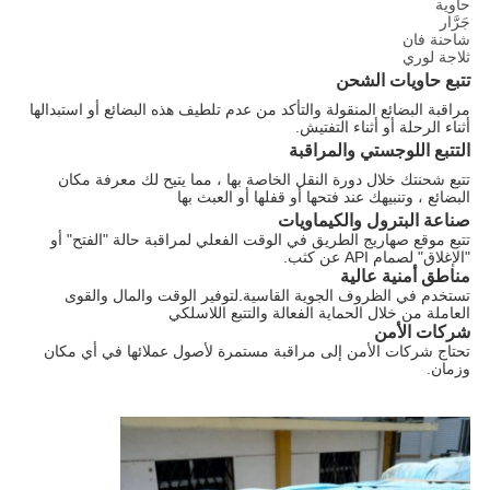
حاوية
جَرَّار
شاحنة فان
ثلاجة لوري
تتبع حاويات الشحن
مراقبة البضائع المنقولة والتأكد من عدم تلطيف هذه البضائع أو استبدالها
أثناء الرحلة أو أثناء التفتيش.
التتبع اللوجستي والمراقبة
تتبع شحنتك خلال دورة النقل الخاصة بها ، مما يتيح لك معرفة مكان
البضائع ، وتنبيهك عند فتحها أو قفلها أو العبث بها
صناعة البترول والكيماويات
تتبع موقع صهاريج الطريق في الوقت الفعلي لمراقبة حالة "الفتح" أو
"الإغلاق" لصمام API عن كثب.
مناطق أمنية عالية
تستخدم في الظروف الجوية القاسية.لتوفير الوقت والمال والقوى
العاملة من خلال الحماية الفعالة والتتبع اللاسلكي
شركات الأمن
تحتاج شركات الأمن إلى مراقبة مستمرة لأصول عملائها في أي مكان
وزمان.