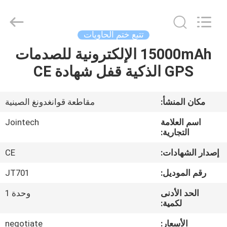
Shenzhen
Joint
Technology
Co.,
Ltd..
تتبع ختم الحاويات
All
Rights
Reserved.
15000mAh الإلكترونية للصدمات
الصفحة
GPS الذكية قفل شهادة CE
الرئيسية
منتجات
مكان المنشأ:
مقاطعة قوانغدونغ الصينية
اسم العلامة
Jointech
عرض
التجارية:
الواقع
إصدار الشهادات:
CE
الافتراضي
رقم الموديل:
JT701
الحد الأدنى
وحدة 1
معلومات
لكمية:
عنا
الأسعار:
negotiate