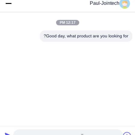
Paul-Jointech
Magnet Locklock Asset GPS Tracker 4G Container تحديد موقع
الختم الإلكتروني لنظام تحديد المواقع العالمي (GPS)
12:17 PM
نظام تحديد المواقع الذكي للأقفال الإلكترونية للشاحنات تتبع الحاويات
قفل أمان رقمي
Good day, what product are you looking for?
فئات شعبية
جميع
قفل حاوية GPS
قفل تتبع GPS
قفل بلوتوث الذكية
قفل GPS الذكي
أجهزة مراقبة درجة 
تتبع ختم الحاويات
حرارة سلسلة التبريد
برنامج تتبع السيارة 
تعقب GPS حاوية
GPS