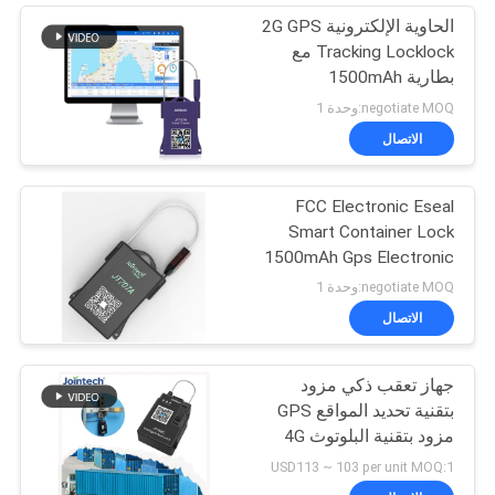
الحاوية الإلكترونية 2G GPS
Tracking Locklock مع
بطارية 1500mAh
negotiate MOQ:وحدة 1
الاتصال
FCC Electronic Eseal
Smart Container Lock
1500mAh Gps Electronic
Seal lock
negotiate MOQ:وحدة 1
الاتصال
جهاز تعقب ذكي مزود
بتقنية تحديد المواقع GPS
مزود بتقنية البلوتوث 4G
JT709C
USD113 ~ 103 per unit MOQ:1