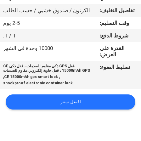
تفاصيل التغليف:
الكرتون / صندوق خشبي / حسب الطلب
جولة
وقت التسليم:
2-5 يوم
في
المعمل
شروط الدفع:
T / T.
القدرة على
10000 وحدة في الشهر
العرض:
مراقبة
الجودة
تسليط الضوء:
قفل GPS ذكي مقاوم للصدمات ، قفل ذكي CE
15000mAh GPS ، قفل حاوية إلكتروني مقاوم للصدمات
,
,
CE 15000mAh gps smart lock
shockproof electronic container lock
اتصل
بنا
افضل سعر
اطلب
اقتباس