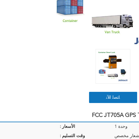
ﺎﺘﺼﻟ ﺍﻶﻧ
FCC JT705A GPS T
وحدة 1
الأسعار :
 شعار مخصص
وقت التسليم :