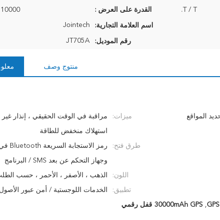
T / T.
القدرة على العرض :
10000 وحدة شهريا
Jointech
اسم العلامة التجارية:
JT705A
رقم الموديل:
منتوج وصف
معلوم
ام تحديد المواقع
ميزات:
مراقبة في الوقت الحقيقي ، إنذار غير 
استهلاك منخفض للطاقة
طرق فتح:
رمز الاستجابة
وجهاز التحكم عن بعد SMS / البرنامج
اللون:
الذهب ، الأصفر ، الأحمر ، حسب الطل
تطبيق:
الخدمات اللوجستية / أمن عبور الأصول 
,
30000mAh GPS قفل رقمي