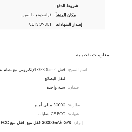
شروط الدفع :
قوانغدونغ ، الصين
مكان المنشأ:
CE ISO9001
إصدار الشهادات:
معلومات تفصيلية
اسم المنتج:
قفل GPS Samrt الإلكتروني مع نظ
لنقل البضائع
ضمان:
سنة واحدة
بطارية:
30000 مللي أمبير
شهادة:
CE FCC بنفايات
إبراز:
30000mAh GPS قفل تتبع
,
قفل تتبع GPS FCC