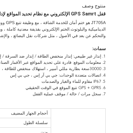
منتوج وصف
قفل GPS Samrt الإلكتروني مع نظام تحديد المواقع لإدارة أسطول نقل البضائع
JT705A
الديناميكية والبلوتوث.الختم الإلكتروني بقذيفة معدنية كاملة ، 
والتحكم عن بعد في الأصول ، مثل شركات نقل البضائع ، والإشر
سمات:
1. إنذار غير طبيعي: إنذار منخفض الطاقة / إنذار ضد السرقة / إنذار إسقاط / إنذار للفك
2. معلومات الموقع: قادرة على تحديد المواقع عبر الأقمار الصناعية العالمية ، والتتبع الدقيق
3. 30000
سعة بطارية مللي أمبير ، استهلاك منخفض للطاقة ، 15-180 يومًا
4. اتصالات متعددة الوحدات: جي بي آر إس ، جي بي إس
5. IP67 مقاوم للماء والغبار والصدمات
6. GPS + GPRS تتبع الموقع في الوقت الحقيقي
7. سجل مرات / حالة / موقف عملية القفل
أحجام الجهاز المضيف
سلسلة الطول
وزن