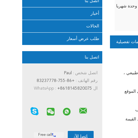
اتصل بنا
أخبار
الحالات
طلب عرض أسعار
ات تفصيلية
اتصل بنا
طبيعي ،
اتصل شخص :
Paul
رقم الهاتف :
+86-755-83237778
ال WhatsApp :
+8618145820075
 السريعة Bluetooth في الموقع
ب
القيمة
Free call