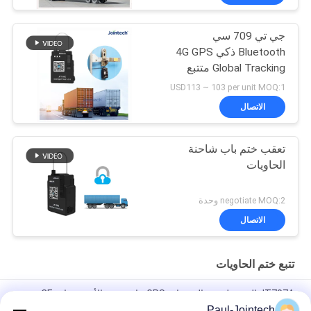
جي تي 709 سي
Bluetooth ذكي 4G GPS
Global Tracking متتبع
الختم الإلكتروني
USD113 ~ 103 per unit MOQ:1
الاتصال
تعقب ختم باب شاحنة
الحاويات
negotiate MOQ:2 وحدة
الاتصال
تتبع ختم الحاويات
JT707A المحمولة ضد الصدمات GPS حاوية ختم الأمن شهادة CE
Paul-Jointech