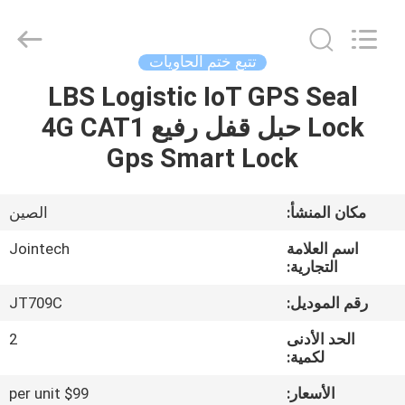
Shenzhen
Joint
Technology
Co.,
Ltd..
تتبع ختم الحاويات
All
Rights
Reserved.
LBS Logistic IoT GPS Seal
الصفحة
Lock حبل قفل رفيع 4G CAT1
الرئيسية
Gps Smart Lock
منتجات
مكان المنشأ:
الصين
عرض
اسم العلامة
Jointech
الواقع
التجارية:
الافتراضي
رقم الموديل:
JT709C
الحد الأدنى
2
معلومات
لكمية:
عنا
الأسعار:
$99 per unit