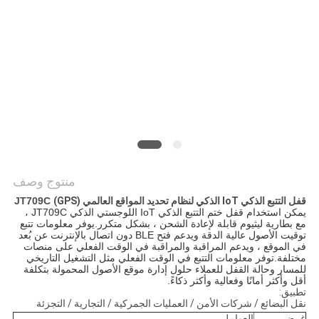
خريطة
الموقع
PRIVACY
POLICY
منتوج وصف
قفل التتبع الذكي IoT الذكي لنظام تحديد المواقع العالمي (GPS)
JT709C
يمكن استخدام قفل ختم التتبع الذكي IoT اللوجستي الذكي JT709C ، 
مع بطارية ليثيوم قابلة لإعادة الشحن ، بشكل متكرر.يوفر معلومات تتبع 
توقيت الأصول عالية الدقة ويدعم فتح BLE دون اتصال بالإنترنت عن بُعد 
في الموقع ، ويدعم المراقبة والمراقبة في الوقت الفعلي على منصات 
مختلفة.توفر معلومات التتبع في الوقت الفعلي مثل التشغيل التاريخي 
للمسار وحالة القفل للعملاء حلول إدارة موقع الأصول المحمولة بتكلفة 
أقل وأكثر أمانًا وفعالية وأكثر ذكاءً.
تطبيق:
نقل البضائع / شركات الأمن / العمليات الجمركية / التجارية / التجزئة
غرض
العوامل