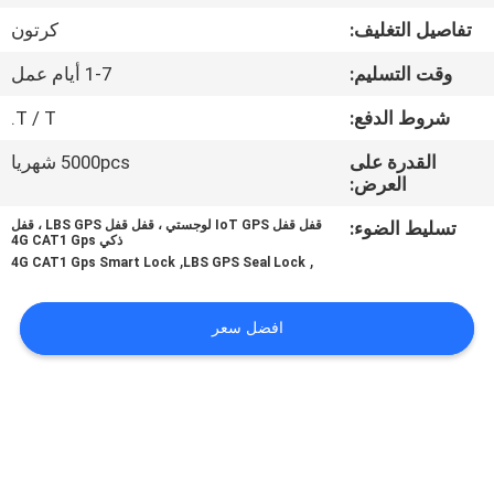
تفاصيل التغليف:
كرتون
جولة
وقت التسليم:
1-7 أيام عمل
في
شروط الدفع:
T / T.
المعمل
القدرة على
5000pcs شهريا
العرض:
مراقبة
تسليط الضوء:
قفل قفل IoT GPS لوجستي ، قفل قفل LBS GPS ، قفل
الجودة
ذكي 4G CAT1 Gps
,
,
4G CAT1 Gps Smart Lock
LBS GPS Seal Lock
اتصل
افضل سعر
بنا
اطلب
اقتباس