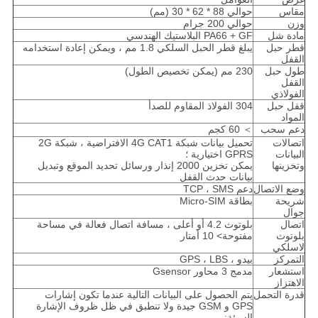
مقاس
حوالي 88 * 62 * 30 (مم)
وزن
حوالي 200 جرام
مادة شل
PA66 + GF البلاستيك الهندسي
قطر حبل
يبلغ قطر الحبل السلكي 1.8 مم ، ويمكن إعادة استخدامه
القفل
طول حبل
230 مم (يمكن تخصيص الطول)
القفل
الفولاذي
قفل حبل
304 الفولاذ المقاوم للصدأ
المواد
دعم سحب
＞ 60 كجم
اتصالات
تحميل بيانات شبكة 4G CAT1 الافتراضية ، شبكة 2G
البيانات
GPRS اختيارية ؛
وتخزينها
يمكن تخزين 2000 إنذار ورسائل تحديد الموقع وتبديل
بيانات حدث القفل
وضع الاتصال
دعم TCP ، SMS
شريحة
بطاقة Micro-SIM
جوال
اتصال
بلوتوث 4.2 أو أعلى ، مسافة اتصال فعالة في مساحة
بلوتوث
مفتوحة> 10 أمتار
لاسلكي
التمركز
بيدو ، GPS ، LBS
استشعار
مدمج 3 محاور Gsensor
الاهتزاز
قدرة التحمل
يتم الحصول على البيانات التالية عندما تكون إشارات
GPS و GSM جيدة ولا تنطبق في ظل ظروف الإشارة
السيئة: