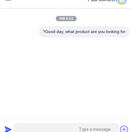
Magnet Locklock Asset GPS Tracker 4G Container تحديد موقع
الختم الإلكتروني لنظام تحديد المواقع العالمي (GPS)
4:14 AM
نظام تحديد المواقع الذكي للأقفال الإلكترونية للشاحنات تتبع الحاويات
قفل أمان رقمي
Good day, what product are you looking for?
فئات شعبية
جميع
قفل حاوية GPS
قفل تتبع GPS
قفل بلوتوث الذكية
قفل GPS الذكي
أجهزة مراقبة درجة 
تتبع ختم الحاويات
حرارة سلسلة التبريد
برنامج تتبع السيارة 
تعقب GPS حاوية
GPS
طلب اقتباس