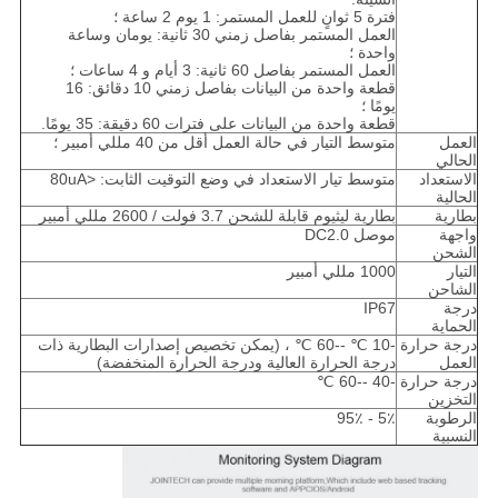
فترة 5 ثوانٍ للعمل المستمر: 1 يوم 2 ساعة ؛
العمل المستمر بفاصل زمني 30 ثانية: يومان وساعة
واحدة ؛
العمل المستمر بفاصل 60 ثانية: 3 أيام و 4 ساعات ؛
قطعة واحدة من البيانات بفاصل زمني 10 دقائق: 16
يومًا ؛
قطعة واحدة من البيانات على فترات 60 دقيقة: 35 يومًا.
العمل
متوسط ​​التيار في حالة العمل أقل من 40 مللي أمبير ؛
الحالي
الاستعداد
متوسط ​​تيار الاستعداد في وضع التوقيت الثابت: <80uA
الحالية
بطارية
بطارية ليثيوم قابلة للشحن 3.7 فولت / 2600 مللي أمبير
واجهة
موصل DC2.0
الشحن
التيار
1000 مللي أمبير
الشاحن
درجة
IP67
الحماية
درجة حرارة
-10 ℃ --60 ℃ ، (يمكن تخصيص إصدارات البطارية ذات
العمل
درجة الحرارة العالية ودرجة الحرارة المنخفضة)
درجة حرارة
-40 --60 ℃
التخزين
الرطوبة
5٪ - 95٪
النسبية