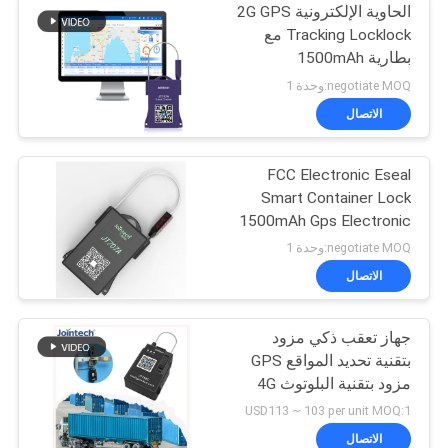
الحاوية الإلكترونية 2G GPS
Tracking Locklock مع
بطارية 1500mAh
negotiate MOQ:وحدة 1
الاتصال
FCC Electronic Eseal
Smart Container Lock
1500mAh Gps Electronic
Seal lock
negotiate MOQ:وحدة 1
الاتصال
جهاز تعقب ذكي مزود
بتقنية تحديد المواقع GPS
مزود بتقنية البلوتوث 4G
JT709C
USD113 ~ 103 per unit MOQ:1
الاتصال