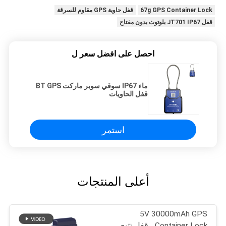
67g GPS Container Lock
قفل حاوية GPS مقاوم للسرقة
قفل JT701 IP67 بلوتوث بدون مفتاح
احصل على افضل سعر ل
ماء IP67 سوقي سوبر ماركت BT GPS
قفل الحاويات
استمر
أعلى المنتجات
5V 30000mAh GPS
Container Lock ، قفل تتبع