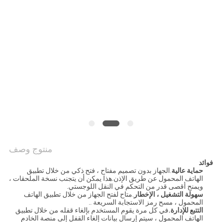
خريطة
الموقع
PRIVACY
POLICY
منتوج وصف
فوائد
حماية عالية
.الجهاز بدون تصميم مفتاح ، فتح ذكي من خلال تطبيق
الهاتف المحمول عن طريق الإذن.هذا يمكن أن يتجنب نسخة الملحقات ،
ويمنح أقصى قدر من التحكم في النقل اللوجستي.
سهولة التشغيل ، الإخطار
.متاح لفتح الجهاز من خلال تطبيق الهاتف
المحمول ، مسح رمز الاستجابة السريعة ..
التتبع للإدارة.
في كل مرة يقوم المستخدم بإلغاء قفله من خلال تطبيق
الهاتف المحمول ، سيتم إرسال بيانات إلغاء القفل إلى منصة الخادم