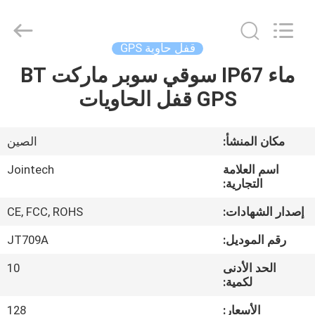
Shenzhen
Joint
Technology
Co.,
Ltd..
قفل حاوية GPS
All
Rights
Reserved.
ماء IP67 سوقي سوبر ماركت BT
الصفحة
GPS قفل الحاويات
الرئيسية
منتجات
مكان المنشأ:
الصين
اسم العلامة
Jointech
عرض
التجارية:
الواقع
إصدار الشهادات:
CE, FCC, ROHS
الافتراضي
رقم الموديل:
JT709A
الحد الأدنى
10
معلومات
لكمية:
عنا
الأسعار:
128