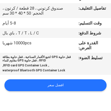
تفاصيل التغليف:
صندوق كرتوني ، 28 قطعة / كرتون ،
جولة
الحجم: 50 * 40 * 30 سم
في
وقت التسليم:
5-8 أيام
المعمل
شروط الدفع:
T / T ، L / C ، باي بال
القدرة على
10000pcs شهريا
مراقبة
العرض:
الجودة
تسليط الضوء:
قفل حاوية GPS لتتبع الأقمار الصناعية ، قفل حاوية بطاقة
RFID ، قفل حاوية GPS مقاوم للماء
,
,
RFID card GPS Container Lock
اتصل
waterproof Bluetooth GPS Container Lock
بنا
افضل سعر
اطلب
اقتباس