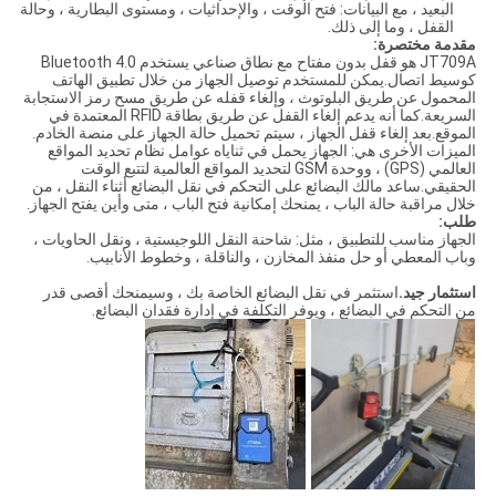
البعيد ، مع البيانات: فتح الوقت ، والإحداثيات ، ومستوى البطارية ، وحالة
القفل ، وما إلى ذلك.
مقدمة مختصرة:
JT709A هو قفل بدون مفتاح مع نطاق صناعي يستخدم Bluetooth 4.0
كوسيط اتصال.يمكن للمستخدم توصيل الجهاز من خلال تطبيق الهاتف
المحمول عن طريق البلوتوث ، وإلغاء قفله عن طريق مسح رمز الاستجابة
السريعة.كما أنه يدعم إلغاء القفل عن طريق بطاقة RFID المعتمدة في
الموقع.بعد إلغاء قفل الجهاز ، سيتم تحميل حالة الجهاز على منصة الخادم.
الميزات الأخرى هي: الجهاز يحمل في ثناياه عوامل نظام تحديد المواقع
العالمي (GPS) ، ووحدة GSM لتحديد المواقع العالمية لتتبع الوقت
الحقيقي.ساعد مالك البضائع على التحكم في نقل البضائع أثناء النقل ، من
خلال مراقبة حالة الباب ، يمنحك إمكانية فتح الباب ، متى وأين يفتح الجهاز.
طلب:
الجهاز مناسب للتطبيق ، مثل: شاحنة النقل اللوجيستية ، ونقل الحاويات ،
وباب المعطي أو حل منفذ المخازن ، والناقلة ، وخطوط الأنابيب.
استثمار جيد.
استثمر في نقل البضائع الخاصة بك ، وسيمنحك أقصى قدر
من التحكم في البضائع ، ويوفر التكلفة في إدارة فقدان البضائع.