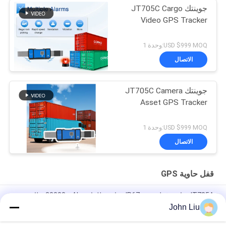
جوينتك JT705C Cargo
Video GPS Tracker
USD $999 MOQ:وحدة 1
الاتصال
جوينتك JT705C Camera
Asset GPS Tracker
USD $999 MOQ:وحدة 1
الاتصال
قفل حاوية GPS
JT705A حاوية قفل تتبع - IP67 مقاومة للماء و 30000mAh بطارية
مضادة للكسر
John Liu
JT705C حاوية قابلة للتخصيص GPS كاميرا فيديو قفل مراقبة البضائع