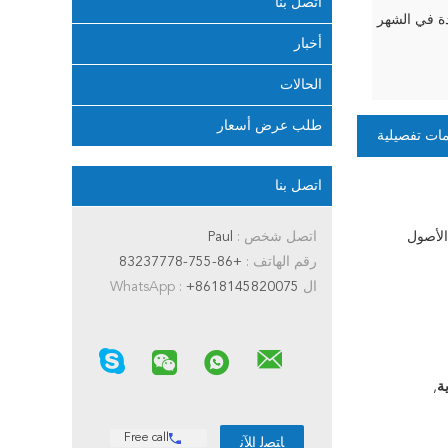
اتصل بنا
أخبار
الحالات
طلب عرض أسعار
ات تفصيلية
اتصل بنا
الأصول
اتصل شخص :
Paul
رقم الهاتف :
+86-755-83237778
ال WhatsApp :
+8618145820075
,
Free call