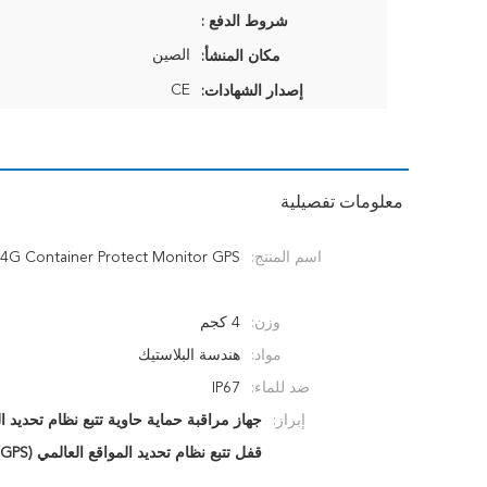
شروط الدفع :
الصين
مكان المنشأ:
CE
إصدار الشهادات:
معلومات تفصيلية
اسم المنتج:
4G Container Protect Monitor GPS القفل
وزن:
4 كجم
مواد:
هندسة البلاستيك
ضد للماء:
IP67
إبراز:
جهاز مراقبة حماية حاوية تتبع نظام تحديد الموا
قفل تتبع نظام تحديد المواقع العالمي (GPS) من البلاستيك