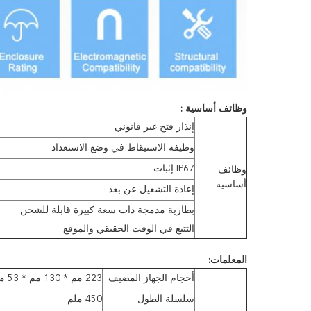
وظائف أساسية :
إنذار فتح غير قانوني
وظيفة الاستيقاظ في وضع الاستعداد
IP67 إثبات
وظائف
أساسية
إعادة التشغيل عن بعد
بطارية مدمجة ذات سعة كبيرة قابلة للشحن
التتبع في الوقت الحقيقي والموقع
المعلمات:
أحجام الجهاز المضيف
223 مم * 130 مم * 53 مم
سلسلة الطول
450 ملم