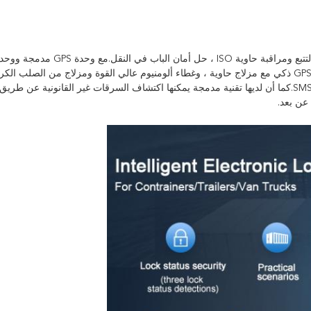
لتحديد الموقع العالمي والتتبع في الوقت الفعلي.إنه يتميز بقفل GPS ذكي مع مزلاج حاوية ، وغطاء ألومنيوم عالي القوة ومزلاج من ا
فتح ذكية: Bluetooth ، أو كلمة مرور ديناميكية ، أو GPRS ، أو SMS.كما أن لديها تقنية مدمجة يمكنها اكتشاف السرقات غير القانونية 
عن بعد.