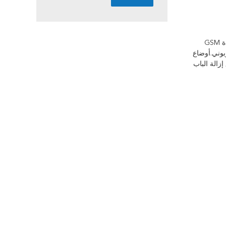
JT705A قفل GPS للحاوية الذكية ، نوع عقد المزلاج ، يستخدم لتتبع ومراقبة حاوية ISO ، حل أمان الباب في النقل.مع وحدة GPS مدمجة ووحدة GSM
لصلب الكربوني.أوضاع
عن طريق إزالة الباب