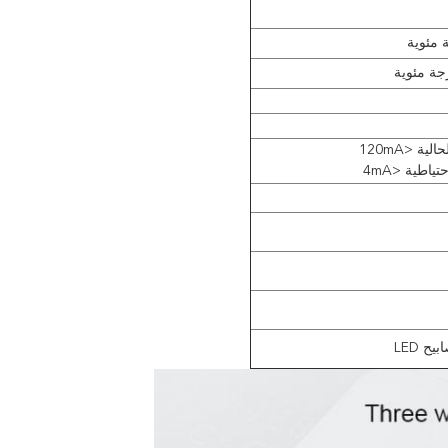
ة <120mA
ياطية <4mA