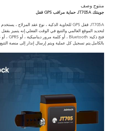
منتوج وصف
جوينتك JT705A حماية مراقب GPS قفل
بالكامل.يتم تسجيل كل عملية ويتم إرسال إنذار إلى منصة التتبع 