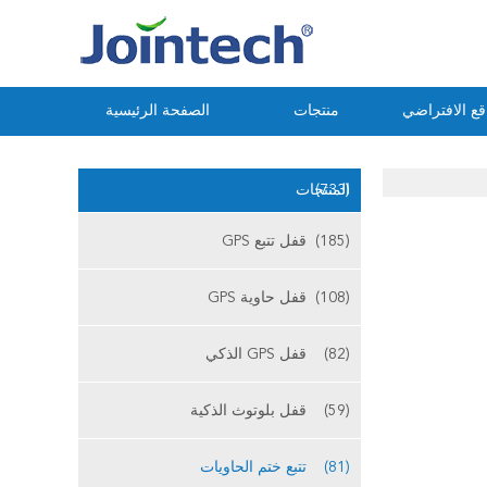
ع الافتراضي
منتجات
الصفحة الرئيسية
(733)
المنتجات
(185)
قفل تتبع GPS
(108)
قفل حاوية GPS
(82)
قفل GPS الذكي
(59)
قفل بلوتوث الذكية
(81)
تتبع ختم الحاويات