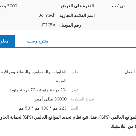
تي / ت
القدرة على العرض :
5000 وحدة في الشهر
Jointech
اسم العلامة التجارية:
JT705A
رقم الموديل:
منتوج وصف
معلوم
طلب:
الحاويات والمقطورة والبضائع ومراقبة 
القيمة
عمل:
-20 درجة مئوية - 70 درجة مئوية
قدرة البطارية:
30000 مللي أمبير
البعد:
223 مم * 130 مم * 53 مم
قع العالمي (GPS)
,
قفل تتبع نظام تحديد المواقع العالمي (GPS) لحماية الحاوية