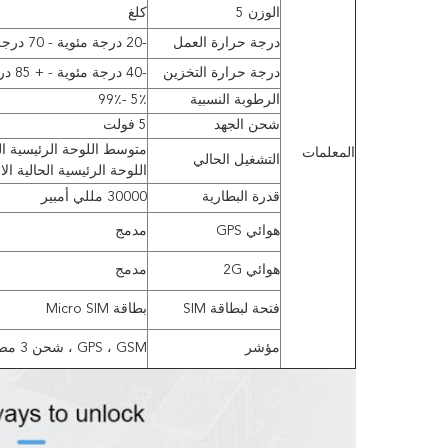
الوزن 5
كلغ
درجة حرارة العمل
-20 درجة مئوية - 70 درجة مئوية
درجة حرارة التخزين
-40 درجة مئوية - + 85 درجة مئوية
الرطوبة النسبية
5٪ -99٪
شحن الجهد
5 فولت
متوسط ​​اللوحة الرئيسية الحالي
المعلمات
التشغيل الحالي
اللوحة الرئيسية الحالية الاحت
قدرة البطارية
30000 مللي أمبير
هوائي GPS
مدمج
هوائي 2G
مدمج
فتحة لبطاقة SIM
بطاقة Micro SIM
مؤشر
GPS ، GSM ، شحن 3 مصابيح LED