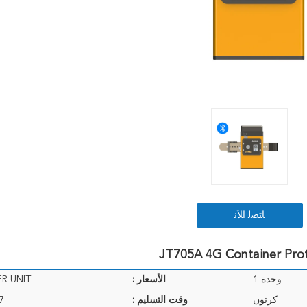
ﺎﺘﺼﻟ ﺍﻶﻧ
وحدة 1
الأسعار :
ER UNIT
كرتون
وقت التسليم :
3-7 