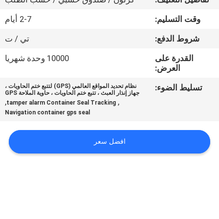
وقت التسليم:
2-7 أيام
جولة
في
شروط الدفع:
تي / ت
المعمل
القدرة على
10000 وحدة شهريا
العرض:
مراقبة
تسليط الضوء:
نظام تحديد المواقع العالمي (GPS) لتتبع ختم الحاويات ،
جهاز إنذار العبث ، تتبع ختم الحاويات ، حاوية الملاحة GPS
,
,
الجودة
tamper alarm Container Seal Tracking
Navigation container gps seal
اتصل
افضل سعر
بنا
اطلب
اقتباس