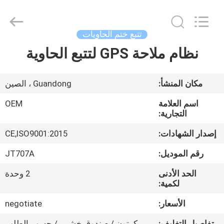
Shenzhen
Joint
Technology
Co.,
Ltd..
تتبع ختم الحاويات
All
Rights
Reserved.
نظام ملاحة GPS لتتبع الحاوية
الصفحة
الرئيسية
مكان المنشأ:
Guandong ، الصين
منتجات
اسم العلامة
OEM
التجارية:
عرض
إصدار الشهادات:
CE,ISO9001:2015
الواقع
رقم الموديل:
JT707A
الافتراضي
الحد الأدنى
2 وحدة
لكمية:
معلومات
الأسعار:
negotiate
عنا
تفاصيل التغليف:
كرتون / صندوق خشبي / حسب الطلب