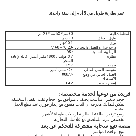
عمر بطارية طويل من 5 أيام إلى سنة واحدة.
المعلمات
البعد
80 مم * 53 مم * 23 مم
طول السلك
23 سم
وزن
0.1 كجم
درجة حرارة العمل والتخزين
-20 ℃ ~ 60 ℃
الرطوبة النسبية
95٪
بطارية
3.7 فولت ، 1800 مللي أمبير ، قابلة لإعادة 
الشحن
حماية
IP67
متوسط ​​العمل الحالي
<40 مللي أمبير
العمل الحالي في وضع 
<80uA
الاستعداد
إصدار بلوتوث
4.2+
فريدة من نوعها لخدمة مخصصة:
حجم صغير ، مناسب نحيف ، متوافق مع أحجام ثقب القفل المختلفة
يمكن للمالك معرفة أن الباب مفتوح مع إنذار فوري عند قطع الحبل 
لفتحه
وضع توفير الطاقة للبطارية لرحلات طويلة لأشهر
تخصيص فريد للملصق مع علامتك التجارية
منصة تتبع سحابة مشتركة للتحكم عن بعد
تتبع الوقت المباشر