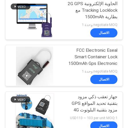
الحاوية الإلكترونية 2G GPS
Tracking Locklock مع
بطارية 1500mAh
negotiate MOQ:وحدة 1
الاتصال
FCC Electronic Eseal
Smart Container Lock
1500mAh Gps Electronic
Seal lock
negotiate MOQ:وحدة 1
الاتصال
جهاز تعقب ذكي مزود
بتقنية تحديد المواقع GPS
مزود بتقنية البلوتوث 4G
JT709C
USD113 ~ 103 per unit MOQ:1
الاتصال