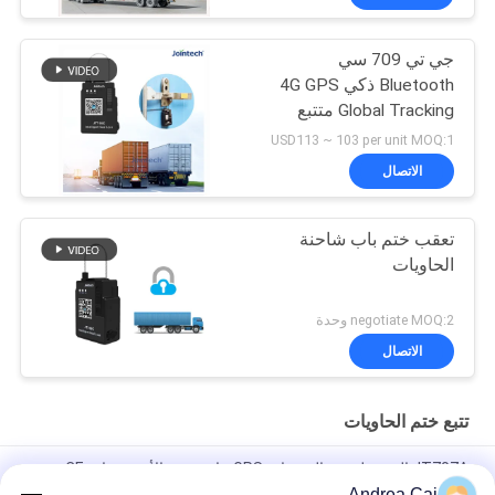
جي تي 709 سي
Bluetooth ذكي 4G GPS
Global Tracking متتبع
الختم الإلكتروني
USD113 ~ 103 per unit MOQ:1
الاتصال
تعقب ختم باب شاحنة
الحاويات
negotiate MOQ:2 وحدة
الاتصال
تتبع ختم الحاويات
JT707A المحمولة ضد الصدمات GPS حاوية ختم الأمن شهادة CE
Andrea Cai