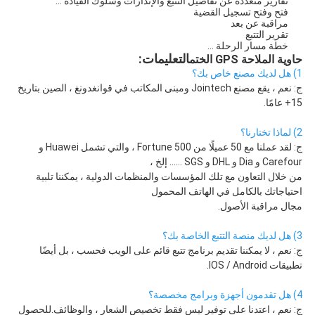
تقارير متعددة عن تفاصيل التتبع والإنذارات وسلوك القيادة ...
فتح وفتح تسجيل القضية
مراقبة عن بعد
تقرير التتبع
خطة مسار الرحلة ...
التعليمات:
حاوية الملاحة GPS الختم
1) هل لديك مصنع خاص بك؟
ج: نعم ، يقع مصنع Jointech ومبنى المكاتب في قوانغدونغ ، الصين بتاريخ 
15+ عامًا.
2) لماذا تختارنا؟
ج: لقد عملنا مع 50 عميلًا من Fortune 500 ، والتي تشمل Huawei و 
Carefour و Dia و DHL و SGS ...... إلخ ،
من خلال التعاون مع تلك المؤسسات والمنظمات الدولية ، يمكننا تلبية 
احتياجاتك بالكامل في الهاتف المحمول
مجال مراقبة الأصول.
3) هل لديك منصة التتبع الخاصة بك؟
ج: نعم ، لا يمكننا تقديم برنامج تتبع قائم على الويب فحسب ، بل أيضًا 
تطبيقات IOS / Android.
4) هل تقدمون أجهزة وبرامج مخصصة؟
ج: نعم ، اعتدنا على توفير ليس فقط تخصيص الشعار ، والوظائف.للحصول 