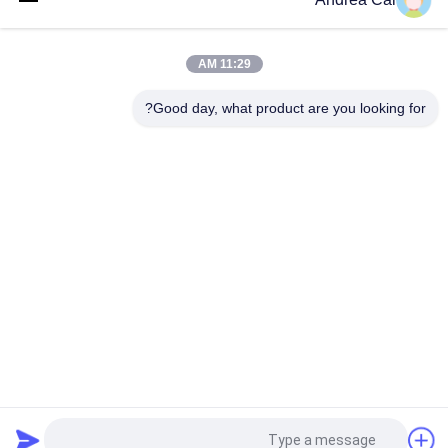
Magnet Locklock Asset GPS Tracker 4G Container تحديد موقع
الختم الإلكتروني لنظام تحديد المواقع العالمي (GPS)
11:29 AM
نظام تحديد المواقع الذكي للأقفال الإلكترونية للشاحنات تتبع الحاويات
قفل أمان رقمي
Good day, what product are you looking for?
فئات شعبية
جميع
قفل حاوية GPS
قفل تتبع GPS
قفل بلوتوث الذكية
قفل GPS الذكي
أجهزة مراقبة درجة 
تتبع ختم الحاويات
حرارة سلسلة التبريد
برنامج تتبع السيارة 
تعقب GPS حاوية
GPS
طلب اقتباس