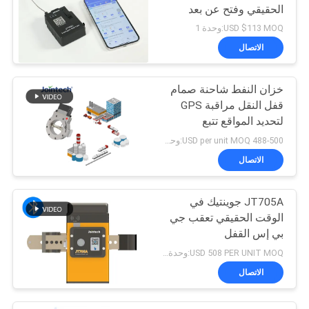
الحقيقي وفتح عن بعد
USD $113 MOQ:وحدة 1
الاتصال
خزان النفط شاحنة صمام
قفل النقل مراقبة GPS
لتحديد المواقع تتبع
488-500 USD per unit MOQ:وحدة 1
الاتصال
JT705A جوينتيك في
الوقت الحقيقي تعقب جي
بي إس القفل
USD 508 PER UNIT MOQ:وحدة 1
الاتصال