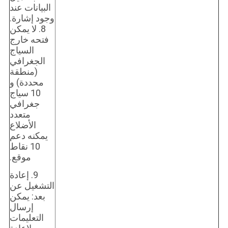
البيانات عند
وجود إشارة.
8. لا يمكن
فتحه خارج
السياج
الجغرافي
(منطقة
محددة) و
10 سياج
جغرافي
متعدد
الأضلاع
يمكنه دعم
10 نقاط
موقع.
9. إعادة
التشغيل عن
بعد: يمكن
إرسال
التعليمات