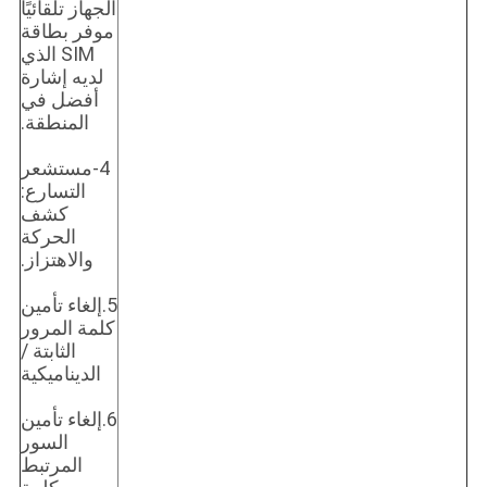
الجهاز تلقائيًا
موفر بطاقة
SIM الذي
لديه إشارة
أفضل في
المنطقة.
4-مستشعر
التسارع:
كشف
الحركة
والاهتزاز.
5.إلغاء تأمين
كلمة المرور
الثابتة /
الديناميكية
6.إلغاء تأمين
السور
المرتبط