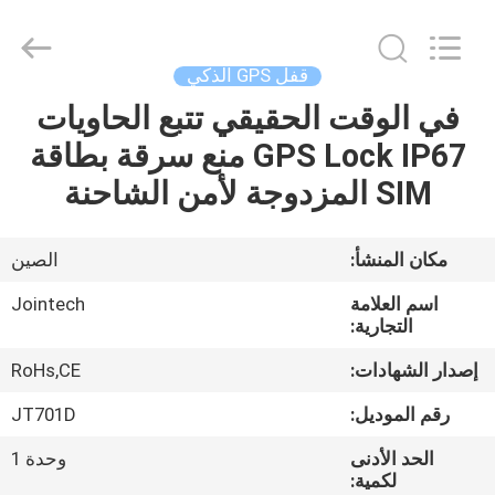
Shenzhen
Joint
Technology
Co.,
Ltd..
قفل GPS الذكي
All
Rights
Reserved.
في الوقت الحقيقي تتبع الحاويات
الصفحة
GPS Lock IP67 منع سرقة بطاقة
الرئيسية
SIM المزدوجة لأمن الشاحنة
منتجات
مكان المنشأ:
الصين
عرض
اسم العلامة
Jointech
الواقع
التجارية:
الافتراضي
إصدار الشهادات:
RoHs,CE
رقم الموديل:
JT701D
معلومات
الحد الأدنى
وحدة 1
عنا
لكمية: