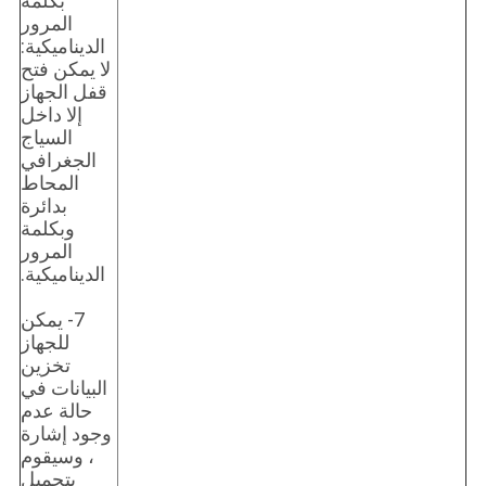
بكلمة
المرور
الديناميكية:
لا يمكن فتح
قفل الجهاز
إلا داخل
السياج
الجغرافي
المحاط
بدائرة
وبكلمة
المرور
الديناميكية.
7- يمكن
للجهاز
تخزين
البيانات في
حالة عدم
وجود إشارة
، وسيقوم
بتحميل