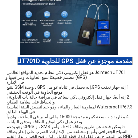
مقدمة موجزة عن قفل GPS للحاوية JT701D
Jointech JT701 هو قفل إلكتروني ذكي لنظام تحديد المواقع العالمي 
(GPS) مصمم خصيصًا لتتبع الحاويات ومراقبتها و
حل الإدارة.
1.إنه جهاز تعقب GPS.إنه يحمل في ثناياه عوامل GPS ، وحدة GSM لتتبع 
موقع الحاوية في الوقت الحقيقي.
2.
إنه أيضًا جهاز قفل إلكتروني ذكي.يساعد في مراقبة حالة باب الحاوية ، 
والحفاظ على سلامة البضائع.
3.Waterproof IP67 لمقاومة الغبار والماء ، وهو جيد لتطبيق البيئة القاسية 
في الهواء الطلق.
4.
بطارية ذات سعة كبيرة مدمجة 15000 مللي أمبير في الساعة ، ولديها 
وضع عمل ذكي لتوفير الطاقة وتدفق البيانات.
5.يمكن فتحه عن طريق بطاقة RFID ، وأمر SMS ، و GPRS.وهو يدعم 
السياج الجغرافي وأنواع مختلفة من الإنذارات: الضرب على إنذار بطاقة 
RFID غير المصرح به ، قفل إنذار قطع الكابل ، إنذار فتح الختم ، إنذار الختم 