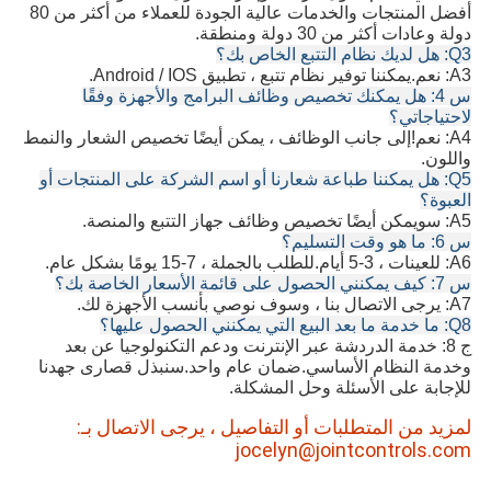
أفضل المنتجات والخدمات عالية الجودة للعملاء من أكثر من 80
دولة وعادات أكثر من 30 دولة ومنطقة.
Q3: هل لديك نظام التتبع الخاص بك؟
A3: نعم.يمكننا توفير نظام تتبع ، تطبيق Android / IOS.
س 4: هل يمكنك تخصيص وظائف البرامج والأجهزة وفقًا
لاحتياجاتي؟
A4: نعم!إلى جانب الوظائف ، يمكن أيضًا تخصيص الشعار والنمط
واللون.
Q5: هل يمكننا طباعة شعارنا أو اسم الشركة على المنتجات أو
العبوة؟
A5: سو
يمكن أيضًا تخصيص وظائف جهاز التتبع والمنصة.
س 6: ما هو وقت التسليم؟
A6: للعينات ، 3-5 أيام.للطلب بالجملة ، 7-15 يومًا بشكل عام.
س 7: كيف يمكنني الحصول على قائمة الأسعار الخاصة بك؟
A7: يرجى الاتصال بنا ، وسوف نوصي بأنسب الأجهزة لك.
Q8: ما خدمة ما بعد البيع التي يمكنني الحصول عليها؟
ج 8: خدمة الدردشة عبر الإنترنت ودعم التكنولوجيا عن بعد
وخدمة النظام الأساسي.ضمان عام واحد.سنبذل قصارى جهدنا
للإجابة على الأسئلة وحل المشكلة.
لمزيد من المتطلبات أو التفاصيل ، يرجى الاتصال بـ:
jocelyn@jointcontrols.com