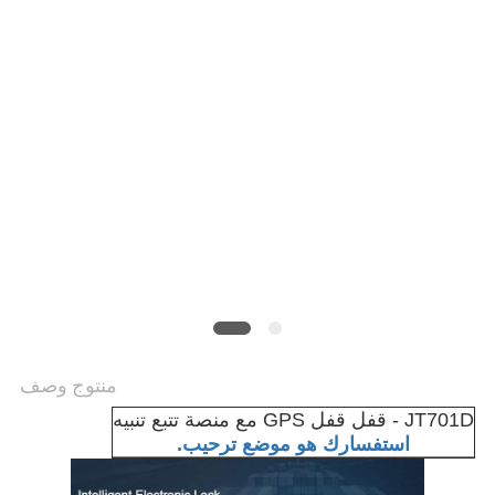
خريطة
الموقع
PRIVACY
POLICY
منتوج وصف
JT701D - قفل قفل GPS مع منصة تتبع تنبيه
استفسارك هو موضع ترحيب.