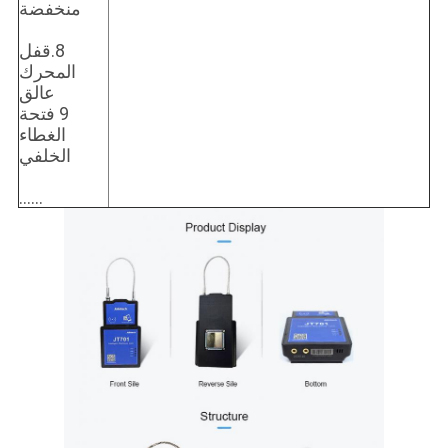
منخفضة
8.قفل
المحرك
عالق
9 فتحة
الغطاء
الخلفي
......