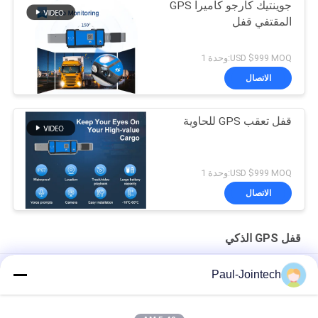
جوينتيك كارجو كاميرا GPS
المقتفي قفل
USD $999 MOQ:وحدة 1
الاتصال
قفل تعقب GPS للحاوية
USD $999 MOQ:وحدة 1
الاتصال
قفل GPS الذكي
ذكي الإلكترونية 15000mAh GPS قفل ذكي ISO9001 المعتمدة
Paul-Jointech
Jointech JT705A GPS قفل قفل الحاويات مراقبة الأمن البضائع GPS
تتبع القفل