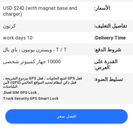
الأسعار:
USD $242 (with magnet base and
جولة
charger)
في
تفاصيل التغليف:
كرتون
المعمل
10 work days
Delivery Time:
شروط الدفع:
T / T ، ويسترن يونيون ، باي بال
مراقبة
القدرة على
10000 جهاز كمبيوتر شخصى
الجودة
العرض:
تسليط الضوء:
قفل GPS لتتبع الحاويات ، قفل GPS مزدوج الشريحة ،
اتصل
قفل ذكي لنظام تحديد المواقع العالمي (GPS) لأمن
الشاحنات
بنا
,
,
Dual SIM GPS Lock
Truck Security GPS Smart Lock
اطلب
افضل سعر
اقتباس