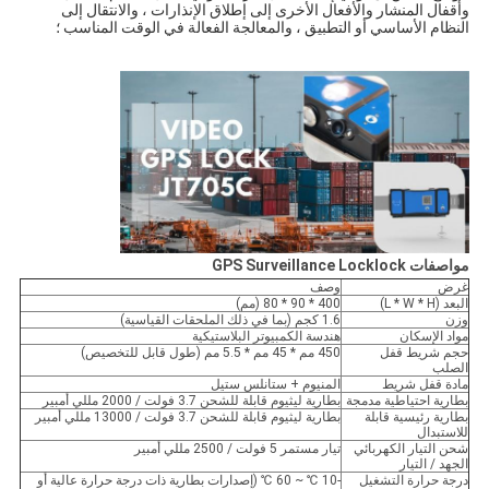
وأقفال المنشار والأفعال الأخرى إلى إطلاق الإنذارات ، والانتقال إلى 
النظام الأساسي أو التطبيق ، والمعالجة الفعالة في الوقت المناسب ؛
مواصفات GPS Surveillance Locklock
غرض
وصف
البعد (L * W * H)
400 * 90 * 80 (مم)
وزن
1.6 كجم (بما في ذلك الملحقات القياسية)
مواد الإسكان
هندسة الكمبيوتر البلاستيكية
حجم شريط قفل
450 مم * 45 مم * 5.5 مم (طول قابل للتخصيص)
الصلب
مادة قفل شريط
المنيوم + ستانلس ستيل
بطارية احتياطية مدمجة
بطارية ليثيوم قابلة للشحن 3.7 فولت / 2000 مللي أمبير
بطارية رئيسية قابلة
بطارية ليثيوم قابلة للشحن 3.7 فولت / 13000 مللي أمبير
للاستبدال
شحن التيار الكهربائي
تيار مستمر 5 فولت / 2500 مللي أمبير
الجهد / التيار
درجة حرارة التشغيل
-10 ℃ ~ 60 ℃ (إصدارات بطارية ذات درجة حرارة عالية أو