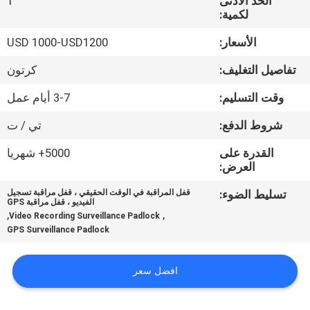
الحد الأدنى
1
لكمية:
جولة
الأسعار:
USD 1000-USD1200
في
تفاصيل التغليف:
كرتون
المعمل
وقت التسليم:
3-7 أيام عمل
مراقبة
شروط الدفع:
تي / ت
الجودة
القدرة على
5000+ شهريا
العرض:
اتصل
تسليط الضوء:
قفل المراقبة في الوقت الحقيقي ، قفل مراقبة تسجيل
الفيديو ، قفل مراقبة GPS
بنا
,
,
Video Recording Surveillance Padlock
GPS Surveillance Padlock
اطلب
افضل سعر
اقتباس