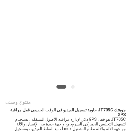
خريطة
الموقع
PRIVACY
POLICY
منتوج وصف
جوينتك JT705C حاوية تسجيل الفيديو في الوقت الحقيقي قفل مراقبة
GPS
JT705C هو قفل GPS ذكي لإدارة مراقبة الأصول المتنقلة ، يستخدم
لتسهيل التخليص الجمركي السريع.مع واجهة جيدة بين الإنسان والآلة
وواجهة الآلة والآلة.نظام التشغيل Linux ، مع التقاط الفيديو ، وتسجيل