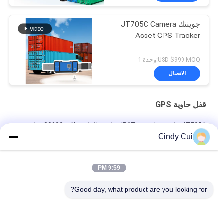
جوينتك JT705C Camera
Asset GPS Tracker
USD $999 MOQ:وحدة 1
الاتصال
قفل حاوية GPS
JT705A حاوية قفل تتبع - IP67 مقاومة للماء و 30000mAh بطارية
مضادة للكسر
Cindy Cui
JT705C حاوية قابلة للتخصيص GPS كاميرا فيديو قفل مراقبة البضائع
عالية القيمة قفل الجهاز تتبع
9:59 PM
JT701 GPS Smart Electronic Container Lock IP67 مقاوم للماء
Good day, what product are you looking for?
فئات شعبية
جميع