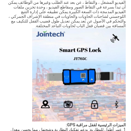
الفيديو المشغل ، والتقاط ، عن بعد عند الطلب وغيرها من الوظائف.يمكن
أن تبدأ بسرعة في التقاط الصور ومقاطع الفيديو ، وحدة تخزين ملفات
الفيديو المدمجة ذات السعة الكبيرة.يمكن تطبيقه على إدارة التتبع
اللوجستي لشاحنات الحاويات والحاويات في منطقة الإشراف الجمركي ،
والتحكم في الأصول عن بُعد.يمكن تعديل طول قضيب القفل للتكيف مع
المسافة بين قضبان قفل الباب لحاويات التباعد المختلفة.
الميزات الرئيسية لقفل مراقبة GPS:
1. عمر أطول للبطارية: يدعم تفكيك البطارية وشحنها ، مما يحسن معدل 