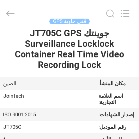
Shenzhen
Joint
Technology
Co.,
Ltd..
قفل حاوية GPS
All
Rights
Reserved.
جوينتك JT705C GPS
الصفحة
Surveillance Locklock
الرئيسية
Container Real Time Video
منتجات
Recording Lock
عرض
مكان المنشأ:
الصين
الواقع
اسم العلامة
Jointech
الافتراضي
التجارية:
إصدار الشهادات:
ISO 9001:2015
معلومات
رقم الموديل:
JT705C
عنا