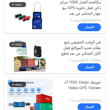
مكافحة الغبار 1000 جرام
ذكي قفل حاوية GPS مع
جهاز التحكم عن بعد
negotiate MOQ:وحدة 1
الاتصال
في الوقت الحقيقي تتبع
نظام تحديد المواقع قفل
كابل التحكم عن بعد قطع
إنذار قفل ذكي
USD $113 MOQ:وحدة 1
الاتصال
جوينتك JT705C Cargo
Video GPS Tracker
USD $999 MOQ:وحدة 1
الاتصال