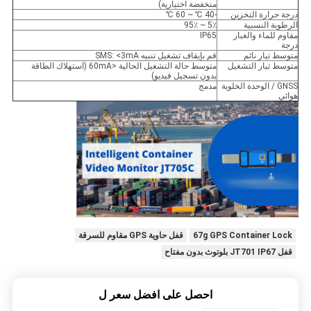
منخفضة اختيارية)
درجة حرارة التخزين
-40 ℃ ~ 60 ℃
الرطوبة النسبية
5٪ ~ 95٪
مقاوم للماء والغبار
IP65
درجة
متوسط ​​تيار نائم
قم بإيقاف تشغيل تنبيه SMS: <3mA
متوسط ​​تيار التشغيل
متوسط ​​حالة التشغيل الحالية <60mA (استهلاك الطاقة
بدون تسجيل فيديو)
GNSS / الوحدة الخلوية
مدمج
هوائي
67g GPS Container Lock
قفل حاوية GPS مقاوم للسرقة
قفل JT701 IP67 بلوتوث بدون مفتاح
احصل على افضل سعر ل