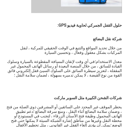
حلول القفل الجمركي لحاوية فيديو GPS:
شركة نقل البضائع
من خلال تحديد المواقع والتتبع في الوقت الحقيقي للمركبة ، لنقل 
المركبات بشكل معقول وفعال ، وتحسين السيارة
معدل الاستخدام؛في أي وقت لإتقان المسافة المقطوعة بالسيارة وسلوك 
القيادة للسائق ، من خلال المنصة البعيدة أو رسائل الهاتف المحمول غير 
المقفلة ، لتعزيز سيطرة السائق على السلوك السيئ.قفل إلكتروني فائق 
القوة من نوع القبضة ، لا يمكن تدميره بسهولة ، لضمان سلامة النقل ؛
شركات الشحن الكبيرة مثل السوبر ماركت
يحظر الموقف غير المحدد على السائقين أو المشرفين ذوي الصلة من فتح 
، وضمان سلامة البضائع أثناء النقل ، ومنع سرقة البضائع ؛دعم تطبيق 
الهاتف المحمول وظيفة فتح الأسنان الزرقاء ، لتجنب في المستودع أو 
محطة النقل وغيرها من مناطق إشارة الشبكة السيئة لا يمكنها حتى فتح 
الوضع ؛يمكن أن يؤدي إلغاء القفل غير القانوني ، مثل تحطيم الأقفال 