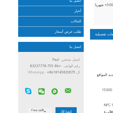
اتصل بنا
5+ شهريا
أخبار
الحالات
طلب عرض أسعار
ات تفصيلية
اتصل بنا
اتصل شخص :
Paul
رقم الهاتف :
+86-755-83237778
ال WhatsApp :
+8618145820075
يد المواقع
بطارية ليثيوم قابلة للشحن 3.7 فولت / 15000
Free call