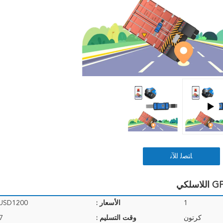
ﺎﺘﺼﻟ ﺍﻶﻧ
1
الأسعار :
-USD1200
كرتون
وقت التسليم :
3-7 