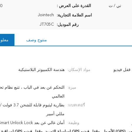
تي / ت
القدرة على العرض :
000
Jointech
اسم العلامة التجارية:
JT705C
رقم الموديل:
منتوج وصف
معلوم
قفل فيديو
مواد الإسكان:
هندسة الكمبيوتر البلاستيكية
ميزة:
التحكم عن بعد في الباب ، تتبع نظام تحد
العالمي
แบตเตอรี่:
مللي أمبير
وظيفة:
أمان عالي عن بعد NFC Smart Unlock Lock
لأصول
,
وقفل فيديو GPS لسلسلة التوريد
,
وقفل فيديو GPS لمراقبة الأصول