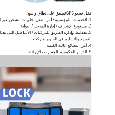
تطبيق على نطاق واسع:
قفل فيديو GPS
1. الخدمات اللوجستية / أمن النقل: حاويات الشحن عبر الحدود ، نقل الحاويات بالسكك الحديدية
2. مستودع الإشراف / إدارة المدخل / البوابة
3. تخطيط وإدارة الطريق للمركبات / الأساطيل التي تحتاج إلى التنقل بين المستودعات المختلفة ، مثل قطع الغيار
التوزيع والتسليم في السوبر ماركت.
4. أمن البضائع عالية القيمة
5. الدوائر الحكومية: الجمارك ، الإيرادات.