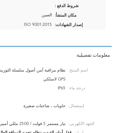
شروط الدفع :
الصين
مكان المنشأ:
ISO 9001:2015
إصدار الشهادات:
معلومات تفصيلية
اسم المنتج:
نظام مراقبة أمن أصول سلسلة التوريد 
GPS لاسلكي
درجة ماء:
IP65
إستعمال:
حاويات ، شاحنات صغيرة
الجهد االكهربى:
تيار مستمر 5 فولت / 2500 مللي أمبير
إبراز:
قفل أمان الفيديو بنظام تحديد المواقع العالمي (GPS) ل