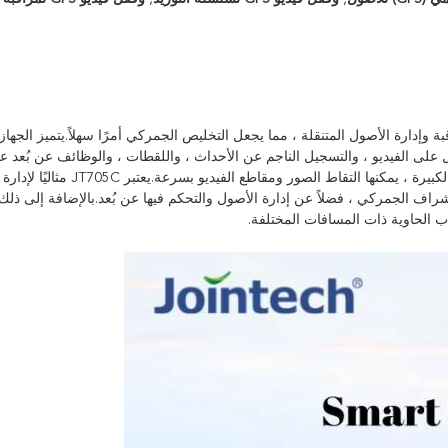
JT705C أداة فعالة للغاية لمراقبة وإدارة الأصول المتنقلة ، مما يجعل التخليص الجمركي أمرًا سهلاً.يتميز الج
ام التشغيل Linux.وهو يدعم الحصول على الفيديو ، والتسجيل الناجم عن الأحداث ، واللقطات ، والوظائف عن بُعد ع
الطلب.بفضل وحدة تخزين ملفات الفيديو المدمجة ذات السعة الكبيرة ، يمكنها التقاط الصور ومقاطع الفيديو ب
اف الجمركي ، فضلاً عن إدارة الأصول والتحكم فيها عن بُعد.بالإضافة إلى ذلك
الحاوية ذات المسافات المختلفة.