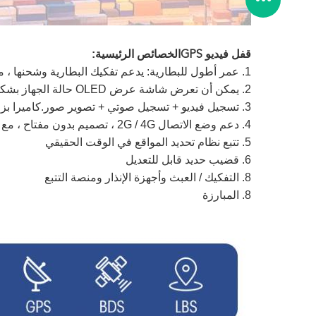
الخصائص الرئيسية:
قفل فيديو GPS
1. عمر أطول للبطارية: يدعم تفكيك البطارية وشحنها ، مما يحسن معدل دوران البطارية السريع ويوفر وقت الانتظار للشحن ؛
2. يمكن أن تعرض شاشة عرض OLED حالة الجهاز بشكل أكثر حدسية
3. تسجيل فيديو + تسجيل صوتي + تصوير صور.كاميرا بزاوية عريضة 150 درجة ، يمكنها تسجيل الشخص وباب الحاوية في نفس الوقت.
4. دعم وضع الاتصال 2G / 4G ، تصميم بدون مفتاح ، مع فتح أوضاع RFID / Bluetooth / APP / Web ؛
5. تتبع نظام تحديد المواقع في الوقت الحقيقي
6. قضيب حديد قابل للتعديل
8. التفكيك / العبث وأجهزة الإنذار ومنصة التتبع
8. المبارزة