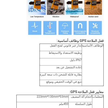
قفل الملاحة GPS وظائف أساسية:
الوظائف الأساسية
إنذار غير قانوني لفتح القفل
وظيفة الاستعداد والاستيقاظ
IP67 دليل
إعادة التشغيل عن بعد
بطارية قابلة للشحن ذات سعة كبيرة
تتبع في الوقت الحقيقي وموقع
معايير قفل الملاحة GPS:
المعلمات
أحجام آلة المضيف
223mm*130mm*53mm
طول السلسلة
450ملم