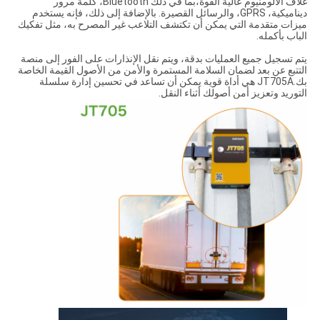
غلاف الألومنيوم عالية القوة،بما في ذلك Bluetooth، كلمة مرور
ديناميكية، GPRS، والرسائل القصيرة. بالإضافة إلى ذلك، فإنه يستخدم
ميزات متقدمة التي يمكن أن تكتشف التلاعب غير المصرح به، مثل تفكيك
الباب بأكمله.
يتم تسجيل جميع العمليات بدقة، ويتم نقل الإنذارات على الفور إلى منصة
التتبع عن بعد لضمان السلامة المستمرة والأمن من الأصول القيمة الخاصة
بك.JT705A هي أداة قوية يمكن أن تساعد في تحسين إدارة سلسلة
التوريد وتعزيز أمن أصولك أثناء النقل.