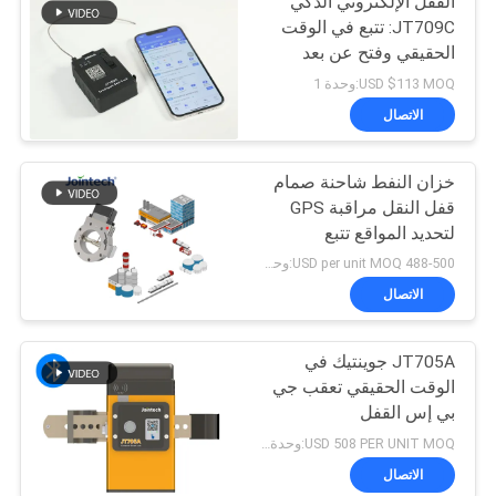
القفل الإلكتروني الذكي
JT709C: تتبع في الوقت
الحقيقي وفتح عن بعد
USD $113 MOQ:وحدة 1
الاتصال
خزان النفط شاحنة صمام
قفل النقل مراقبة GPS
لتحديد المواقع تتبع
488-500 USD per unit MOQ:وحدة 1
الاتصال
JT705A جوينتيك في
الوقت الحقيقي تعقب جي
بي إس القفل
USD 508 PER UNIT MOQ:وحدة 1
الاتصال