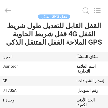
Shenzhen
Joint
Technology
Co.,
Ltd..
قفل GPS الذكي
All
Rights
Reserved.
القفل القابل للتعديل طول شريط
الصفحة
القفل 4G قفل شريط الحاوية
الرئيسية
GPS الملاحة القفل المتنقل الذكي
منتجات
مكان المنشأ:
الصين
عرض
اسم العلامة
Jointech
الواقع
التجارية:
الافتراضي
إصدار الشهادات:
CE
رقم الموديل:
JT705A
معلومات
الحد الأدنى
وحدة 1
عنا
لكمية: