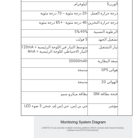
الوزن5
كيلوغرام
درجة حرارة العمل
-20 درجة مئوية -- 70 درجة مئوية
درجة حرارة التخزين
-40 درجة مئوية - +85 درجة مئوية
الرطوبة النسبية
5%-99%
تشغيل الجهد
5 فولت
تيار التشغيل
متوسط التيار في اللوحة الرئيسية < 120mA
التيار الاحتياطي لللوحة الرئيسية < 4mA
سعة البطارية
30000mAh
هوائي GPS
مدمجة
الهوائي 2G
مدمجة
فتحة بطاقة SIM
بطاقة ميكرو سيم
مؤشر
جي بي إس، جي إس إم، شحن 3 ضوء LED