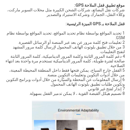
موقع تطبيق قفل الملاحة GPS:
شركات نقل البضائع، شركات الشحن الكبيرة مثل محلات السوبر ماركت،
وكلاء النقل، الجمارك وشركة الاستيراد والتصدير
قفل الملاحة بـ GPS الميزة الرئيسية:
1 تحديد المواقع بواسطة نظام تحديد المواقع، تحديد المواقع بواسطة نظام
GSM.
2 تعليمات فتح كلمة مرور عن بعد عبر المنصة أو الرسائل القصيرة.
3 من خلال تطبيق بلوتوث الهاتف المحمول لإرسال كلمة مرور المشهد
لتفتح التعليمات.
4 دعم كلمة المرور الثابتة وكلمة المرور الديناميكية، كلمة المرور الثابتة
صالحة لفترة طويلة، كلمة المرور الديناميكية تستخدم مرة واحدة بعد انتهاء
الصلاحية.
5 القفل خارج السياج، يمكن فتحها فقط داخل المنطقة المحيطة المعينة،
من خلال أدوات التكوين وتعليمات التكوين منصة.
6 إرسال المعلومات عن المحطة والسيّارة من خلال أدوات وبرامج التكوين
وتكوين طلبات تطبيق بلوتوث الهاتف المحمول.
7 إنذار لفتح غير قانوني
8 تصميم هيكل القبضة القوية ، لا يمكن تدمير القفل بسهولة.