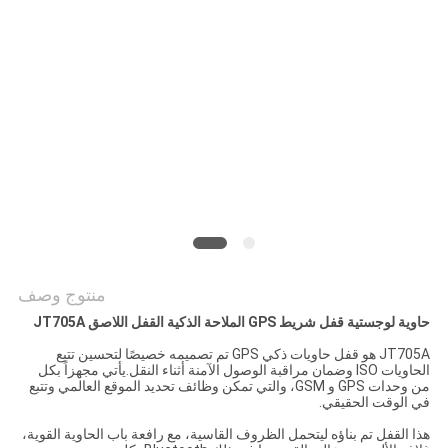
خريطة
الموقع
PRIVACY
POLICY
منتوج وصف
حاوية لوجستية قفل شريط GPS الملاحة الذكية القفل اللاصق JT705A
JT705A هو قفل حاويات ذكي GPS تم تصميمه خصيصًا لتحسين تتبع
الحاويات ISO وضمان مراقبة الوصول الآمنة أثناء النقل.يأتي مجهزاً بكل
من وحدات GPS و GSM، والتي تمكن وظائف تحديد الموقع العالمي وتتبع
في الوقت الحقيقي.
هذا القفل تم بناؤه ليتحمل الظروف القاسية، مع رافعة باب الحاوية القوية،