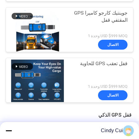
جوينتيك كارجو كاميرا GPS
المقتفي قفل
USD $999 MOQ:وحدة 1
الاتصال
قفل تعقب GPS للحاوية
USD $999 MOQ:وحدة 1
الاتصال
قفل GPS الذكي
ذكي الإلكترونية 15000mAh GPS قفل ذكي ISO9001 المعتمدة
Cindy Cui