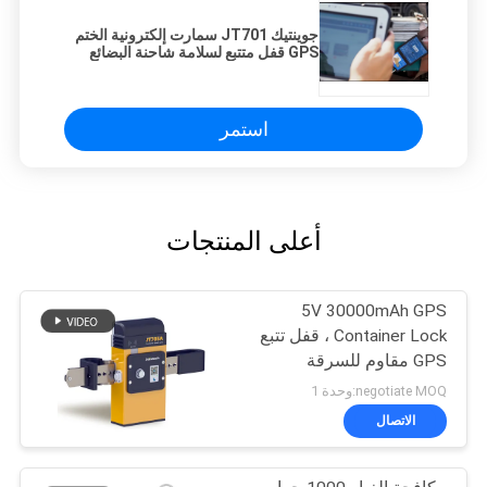
جوينتيك JT701 سمارت إلكترونية الختم
GPS قفل متتبع لسلامة شاحنة البضائع
استمر
أعلى المنتجات
5V 30000mAh GPS
Container Lock ، قفل تتبع
GPS مقاوم للسرقة
negotiate MOQ:وحدة 1
الاتصال