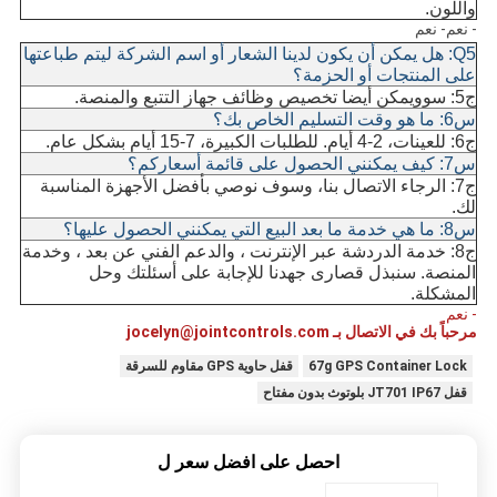
واللون.
- نعم
- نعم
Q5: هل يمكن أن يكون لدينا الشعار أو اسم الشركة ليتم طباعتها
على المنتجات أو الحزمة؟
ج5: سو
ويمكن أيضا تخصيص وظائف جهاز التتبع والمنصة.
س6: ما هو وقت التسليم الخاص بك؟
ج6: للعينات، 2-4 أيام. للطلبات الكبيرة، 7-15 أيام بشكل عام.
س7: كيف يمكنني الحصول على قائمة أسعاركم؟
ج7: الرجاء الاتصال بنا، وسوف نوصي بأفضل الأجهزة المناسبة
لك.
س8: ما هي خدمة ما بعد البيع التي يمكنني الحصول عليها؟
ج8: خدمة الدردشة عبر الإنترنت ، والدعم الفني عن بعد ، وخدمة
المنصة. سنبذل قصارى جهدنا للإجابة على أسئلتك وحل
المشكلة.
- نعم
مرحباً بك في الاتصال بـ jocelyn@jointcontrols.com
67g GPS Container Lock
قفل حاوية GPS مقاوم للسرقة
قفل JT701 IP67 بلوتوث بدون مفتاح
احصل على افضل سعر ل