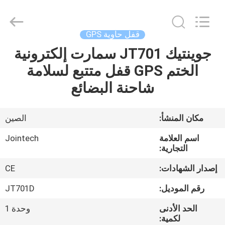
Shenzhen
Joint
Technology
Co.,
Ltd..
قفل حاوية GPS
All
Rights
Reserved.
جوينتيك JT701 سمارت إلكترونية
الصفحة
الختم GPS قفل متتبع لسلامة
الرئيسية
شاحنة البضائع
منتجات
مكان المنشأ:
الصين
عرض
اسم العلامة
Jointech
الواقع
التجارية:
الافتراضي
إصدار الشهادات:
CE
رقم الموديل:
JT701D
معلومات
الحد الأدنى
وحدة 1
عنا
لكمية: