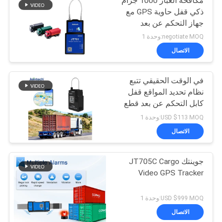
مكافحة الغبار 1000 جرام
ذكي قفل حاوية GPS مع
جهاز التحكم عن بعد
negotiate MOQ:وحدة 1
الاتصال
في الوقت الحقيقي تتبع
نظام تحديد المواقع قفل
كابل التحكم عن بعد قطع
إنذار قفل ذكي
USD $113 MOQ:وحدة 1
الاتصال
جوينتك JT705C Cargo
Video GPS Tracker
USD $999 MOQ:وحدة 1
الاتصال