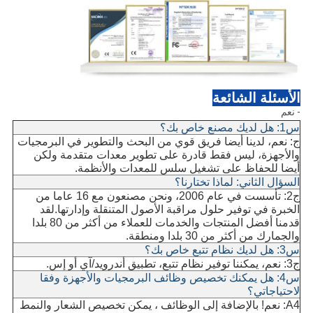
الأسئلة الشائعة
- نعم
س1: هل لديك مصنع خاص بك؟
ج: نعم، لدينا أيضا فريق قوي من البحث والتطوير في البرمجيات
والأجهزة، ليس فقط قادرة على تطوير معدات متقدمة ولكن
أيضا للحفاظ على تشغيل سلس للمعدات والأنظمة.
السؤال الثاني: لماذا تختارنا؟
ج2: تأسست في عام 2006، ونحن مصنعون مع 16 عاما من
الخبرة في توفير حلول مراقبة الأصول المتنقلة وإدارتها.لقد
قدمنا أفضل المنتجات والخدمات للعملاء من أكثر من 80 بلدا
والجمارك من أكثر من 30 بلدا ومنطقة.
س3: هل لديك نظام تتبع خاص بك؟
ج3: نعم، يمكننا توفير نظام تتبع، تطبيق أندرويد/آي أو إس.
س4: هل يمكنك تخصيص وظائف البرمجيات والأجهزة وفقا
لاحتياجاتي؟
A4: نعم! بالإضافة إلى الوظائف ، يمكن تخصيص الشعار والنمط