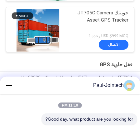
جوينتك JT705C Camera
Asset GPS Tracker
USD $999 MOQ:وحدة 1
الاتصال
قفل حاوية GPS
JT705A حاوية قفل تتبع - IP67 مقاومة للماء و 30000mAh بطارية
مضادة للكسر
Paul-Jointech
JT705C حاوية قابلة للتخصيص GPS كاميرا فيديو قفل مراقبة البضائع
عالية القيمة قفل الجهاز تتبع
11:10 PM
JT701 GPS Smart Electronic Container Lock IP67 مقاوم للماء
Good day, what product are you looking for?
فئات شعبية
جميع