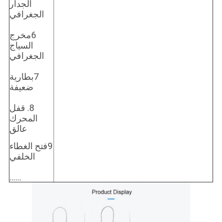
الجدار
الجغرافي
6مخرج
السياج
الجغرافي
7بطارية
ضعيفة
8. قفل
المحرك
عالق
9فتح الغطاء
الخلفي
......