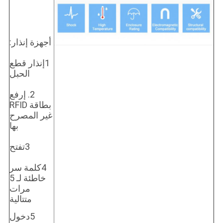
أجهزة إنذار:
1إنذار قطع
الحبل
2. إرفع
بطاقة RFID
غير المصرح
بها
3تفتح
4كلمة سر
خاطئة لـ 5
مرات
متتالية
5دخول