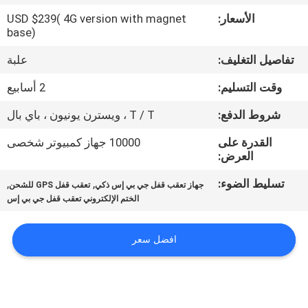
الأسعار:
USD $239( 4G version with magnet
جولة
base)
في
تفاصيل التغليف:
علبة
المعمل
وقت التسليم:
2 أسابيع
شروط الدفع:
T / T ، ويسترن يونيون ، باي بال
مراقبة
القدرة على
10000 جهاز كمبيوتر شخصى
الجودة
العرض:
تسليط الضوء:
,
,
جهاز تعقب قفل جي بي إس ذكي
تعقب قفل GPS للشحن
اتصل
الختم الإلكتروني تعقب قفل جي بي إس
بنا
افضل سعر
اطلب
اقتباس