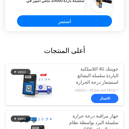
سلسلة باردة 20000 مللي أمبير في
الساعة
استمر
أعلى المنتجات
جوينتك 4G اللاسلكية
الباردة سلسلة البضائع
استشعار درجة الحرارة
والرطوبة GPS المقتفي
USD85 ~ 88 per unit MOQ:1
الاتصال
جهاز مراقبة درجة حرارة
سلسلة البرد بواسطة نظام