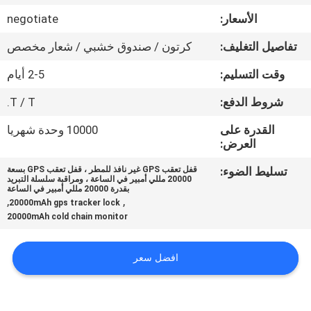
الأسعار:
negotiate
جولة
تفاصيل التغليف:
كرتون / صندوق خشبي / شعار مخصص
في
وقت التسليم:
2-5 أيام
المعمل
شروط الدفع:
T / T.
مراقبة
القدرة على
10000 وحدة شهريا
العرض:
الجودة
تسليط الضوء:
قفل تعقب GPS غير نافذ للمطر ، قفل تعقب GPS بسعة
20000 مللي أمبير في الساعة ، ومراقبة سلسلة التبريد
اتصل
بقدرة 20000 مللي أمبير في الساعة
,
,
20000mAh gps tracker lock
بنا
20000mAh cold chain monitor
اطلب
افضل سعر
اقتباس