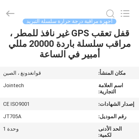
Shenzhen
Joint
Technology
Co.,
Ltd..
أجهزة مراقبة درجة حرارة سلسلة التبريد
All
Rights
Reserved.
قفل تعقب GPS غير نافذ للمطر ،
الصفحة
مراقب سلسلة باردة 20000 مللي
الرئيسية
أمبير في الساعة
منتجات
مكان المنشأ:
قوانغدونغ ، الصين
عرض
اسم العلامة
Jointech
الواقع
التجارية:
الافتراضي
إصدار الشهادات:
CE ISO9001
رقم الموديل:
JT705A
معلومات
الحد الأدنى
وحدة 1
عنا
لكمية: