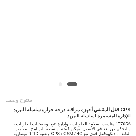
خريطة
الموقع
PRIVACY
POLICY
منتوج وصف
GPS قفل المقتفي أجهزة مراقبة درجة حرارة سلسلة التبريد
للإدارة المستمرة لسلسلة التبريد
JT705A مناسب لسلامة الحاويات ، وإدارة تتبع لوجستيات الحاويات ،
والتحكم عن بعد في الأصول.
يمكن فتحه بواسطة البرنامج ، تطبيق
الهاتف ، ذلك
هو
قفل قوي مع GPS / GSM / 4G وتقنية RFID وبطارية