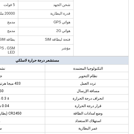
شحن الجهد
5 فولت
قدرة البطارية
20000 مللي أمبير
هوائي GPS
مدمج
هوائي 2G
مدمج
فتحة لبطاقة SIM
بطاقة Micro SIM
مؤشر
LED
مستشعر درجة حرارة لاسلكي
التكنولوجيا المعتمدة
نشط D
نظام التحوير
ج
تردد العمل
433 ميجا هرتز ~ 435 ميجا هرتز
مسافة الإرسال
150 م
انحراف درجة الحرارة
± 0.3 درجة مئوية
قرار درجة الحرارة
0.04 درجة مئوية
وضع امدادات الطاقة
CR2450 (بطارية قابلة للاستبدال)
استهلاك الاستعداد
A
عمر البطارية
س