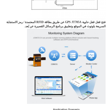
فتح قفل قفل حاوية GPS JT705A عن طريق بطاقة RFID المعتمدة / رمز الاستجابة
السريعة بلوتوث في الموقع وتطبيق برنامج الرسائل القصيرة عن بُعد.