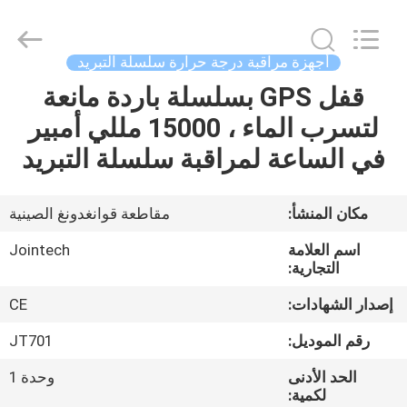
Shenzhen
Joint
Technology
Co.,
Ltd..
أجهزة مراقبة درجة حرارة سلسلة التبريد
All
Rights
Reserved.
قفل GPS بسلسلة باردة مانعة
الصفحة
لتسرب الماء ، 15000 مللي أمبير
الرئيسية
في الساعة لمراقبة سلسلة التبريد
منتجات
مكان المنشأ:
مقاطعة قوانغدونغ الصينية
عرض
اسم العلامة
Jointech
الواقع
التجارية:
الافتراضي
إصدار الشهادات:
CE
رقم الموديل:
JT701
معلومات
الحد الأدنى
وحدة 1
عنا
لكمية: