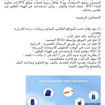
المستمر ؛وضع الاستعداد مع 4 نقاط زمنية لتحديد موقع GPS.إنه مقاوم 
للماء IP67 ، مضاد للماء والغبار ، يمكن استخدامه في الهواء الطلق في 
طقس مختلف.
الخصائص الرئيسية
1).تتبع نظام تحديد المواقع العالمي المباشر وبيانات درجة الحرارة 
وهومي ؛
2).مراقبة حالة قفل الباب ؛
3).فتح في الموقع بواسطة RFID المعتمد ؛
4).فتح عن بعد عن طريق الرسائل القصيرة ، البرامج ؛
5).تنبيه عبث في الوقت الحقيقي للاستجابة السريعة ؛
6).IP67 مقاوم للماء لاستخدامه في الهواء الطلق ؛
7).بطارية كبيرة تدوم أكثر من 7 أيام في 1 بيانات / دقيقة ؛
8).سهل التركيب مع قاعدة مغناطيسية ؛
9).سلسلة معدنية قابلة للتعديل تتكيف مع الحاوية وشاحنة النقل 
والبضائع والأصول القيمة.