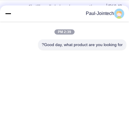
IP68 4G أجهزة مراقبة درجة حرارة سلسلة التبريد اللاسلكية
Paul-Jointech
قفل المقتفي GPS المقاوم للسرقة الإلكتروني بتقنية البلوتوث شهادة
CE
2:39 PM
قفل GPS بسلسلة باردة مانعة لتسرب الماء ، 15000 مللي أمبير في
الساعة لمراقبة سلسلة التبريد
Good day, what product are you looking for?
فئات شعبية
جميع
قفل حاوية GPS
قفل تتبع GPS
قفل بلوتوث الذكية
قفل GPS الذكي
أجهزة مراقبة درجة 
تتبع ختم الحاويات
حرارة سلسلة التبريد
برنامج تتبع السيارة 
تعقب GPS حاوية