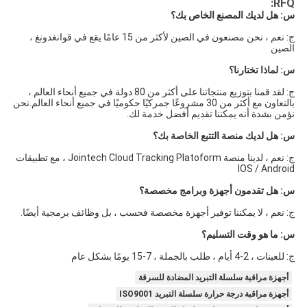
RFQ:
س: هل لديك المصنع الخاص بك؟
ج: نعم ، نحن مصنعون في الصين لأكثر من 15 عامًا يقع في قوانغدونغ ، 
الصين
س: لماذا تختارنا؟
ج: لقد قمنا بتوزيع منتجاتنا على أكثر من 80 دولة في جميع أنحاء العالم ، 
بالتعاون مع أكثر من 30 مشروعًا جمركيًا حكوميًا في جميع أنحاء العالم.نحن 
نؤمن بشدة أنه يمكننا تقديم أفضل خدمة لك.
س: هل لديك منصة التتبع الخاصة بك؟
ج: نعم ، لدينا منصة Jointech Cloud Tracking Platoform ، مع تطبيقات 
IOS / Android
س: هل تقدمون أجهزة وبرامج مخصصة؟
ج: نعم ، لا يمكننا توفير أجهزة مخصصة فحسب ، بل وظائف برمجية أيضًا.
س: ما هو وقت التسليم؟
ج: للعينات ، 2-4 أيام ، طلب بالجملة ، 7-15 يومًا بشكل عام
أجهزة مراقبة سلسلة التبريد المضادة للسرقة
أجهزة مراقبة درجة حرارة سلسلة التبريد ISO9001