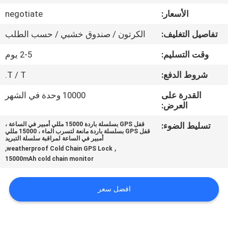
الأسعار:
negotiate
جولة
تفاصيل التغليف:
الكرتون / صندوق خشبي / حسب الطلب
في
وقت التسليم:
2-5 يوم
المعمل
شروط الدفع:
T / T.
مراقبة
القدرة على
10000 وحدة في الشهر
العرض:
الجودة
تسليط الضوء:
قفل GPS بسلسلة باردة 15000 مللي أمبير في الساعة ،
قفل GPS بسلسلة باردة مانعة لتسرب الماء ، 15000 مللي
اتصل
أمبير في الساعة لمراقبة سلسلة التبريد
,
,
weatherproof Cold Chain GPS Lock
بنا
15000mAh cold chain monitor
اطلب
افضل سعر
اقتباس