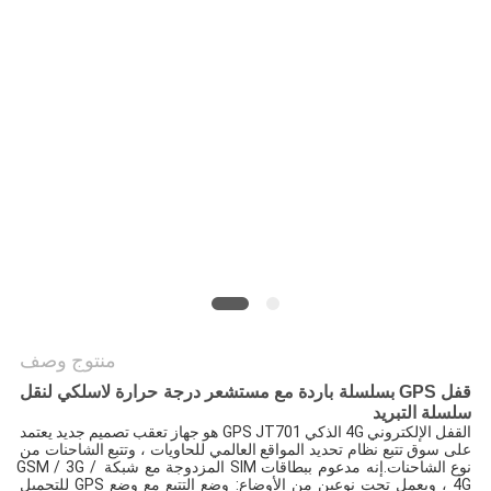
خريطة
الموقع
PRIVACY
POLICY
منتوج وصف
قفل GPS بسلسلة باردة مع مستشعر درجة حرارة لاسلكي لنقل
سلسلة التبريد
القفل الإلكتروني 4G الذكي GPS JT701 هو جهاز تعقب تصميم جديد يعتمد 
على سوق تتبع نظام تحديد المواقع العالمي للحاويات ، وتتبع الشاحنات من 
نوع الشاحنات.إنه مدعوم ببطاقات SIM المزدوجة مع شبكة GSM / 3G / 
4G ، ويعمل تحت نوعين من الأوضاع: وضع التتبع مع وضع GPS للتحميل 