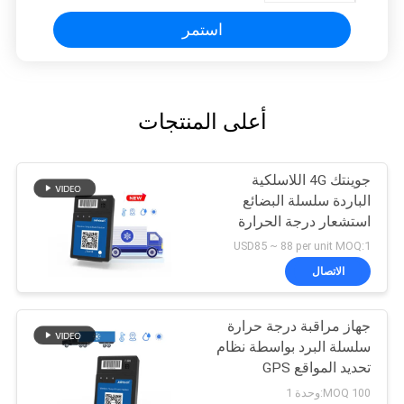
استمر
أعلى المنتجات
جوينتك 4G اللاسلكية
الباردة سلسلة البضائع
استشعار درجة الحرارة
والرطوبة GPS المقتفي
USD85 ~ 88 per unit MOQ:1
الاتصال
جهاز مراقبة درجة حرارة
سلسلة البرد بواسطة نظام
تحديد المواقع GPS
100 MOQ:وحدة 1