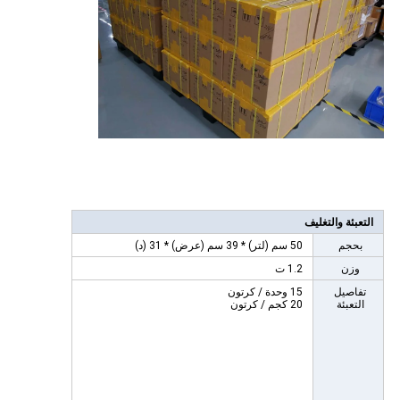
التعبئة والتغليف
بحجم
50 سم (لتر) * 39 سم (عرض) * 31 (د)
وزن
1.2 ت
تفاصيل
15 وحدة / كرتون
التعبئة
20 كجم / كرتون