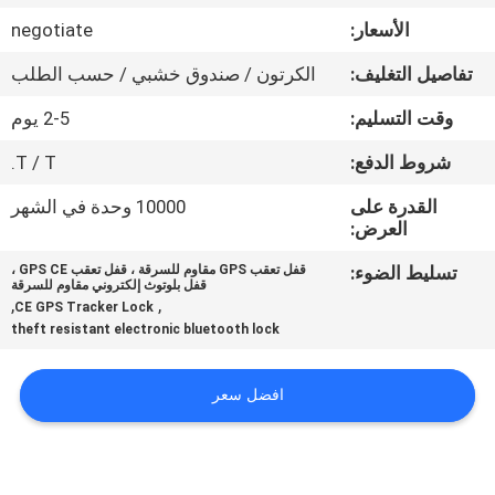
الأسعار:
negotiate
جولة
تفاصيل التغليف:
الكرتون / صندوق خشبي / حسب الطلب
في
وقت التسليم:
2-5 يوم
المعمل
شروط الدفع:
T / T.
مراقبة
القدرة على
10000 وحدة في الشهر
العرض:
الجودة
تسليط الضوء:
قفل تعقب GPS مقاوم للسرقة ، قفل تعقب GPS CE ،
قفل بلوتوث إلكتروني مقاوم للسرقة
اتصل
,
,
CE GPS Tracker Lock
theft resistant electronic bluetooth lock
بنا
افضل سعر
اطلب
اقتباس