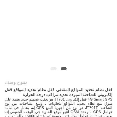
خريطة
الموقع
PRIVACY
POLICY
منتوج وصف
قفل نظام تحديد المواقع المقتفي قفل نظام تحديد المواقع قفل
إلكتروني للشاحنة المبردة تحديد مراقب درجة الحرارة
4G Smart GPS قفل إلكتروني JT701 هو تعقب تصميم جديد يعتمد على 
سوق تتبع نظام تحديد المواقع للحاويات ، وتتبع الشاحنات من نوع 
الشاحنة
. 
JT701T هو نوع من أجهزة التتبع GPS.إنه يحمل في ثناياه 
عوامل GPS ، وحدة GSM لتتبع موقع الحاوية في الوقت الحقيقي.إنه 
يحمل في ثناياه عوامل بطارية ذات سعة كبيرة تبلغ 15000 مللي أمبير ، 