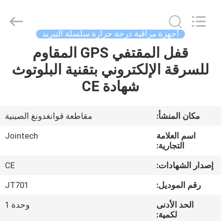
Shenzhen
Joint
Technology
Co.,
Ltd..
أجهزة مراقبة درجة حرارة سلسلة التبريد
All
Rights
Reserved.
قفل المقتفي GPS المقاوم
الصفحة
للسرقة الإلكتروني بتقنية البلوتوث
الرئيسية
شهادة CE
منتجات
مكان المنشأ:
مقاطعة قوانغدونغ الصينية
عرض
اسم العلامة
Jointech
الواقع
التجارية:
الافتراضي
إصدار الشهادات:
CE
رقم الموديل:
JT701
معلومات
الحد الأدنى
وحدة 1
عنا
لكمية: