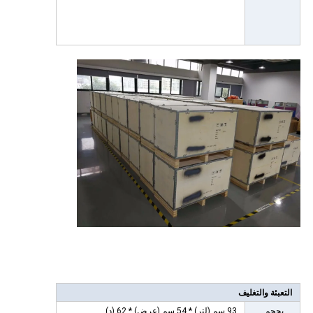
التعبئة والتغليف
بحجم
93 سم (لتر) * 54 سم (عرض) * 62 (د)