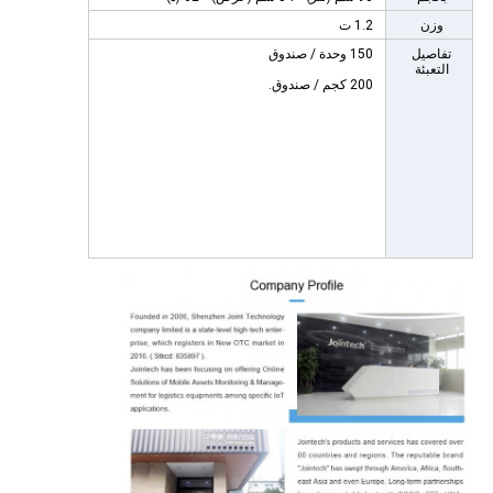
وزن
1.2 ت
تفاصيل
150 وحدة / صندوق
التعبئة
200 كجم / صندوق.