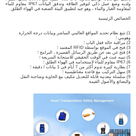
ولديه وضع عمل ذكي لتوفير الطاقة وتدفق البيانات.IP67 مقاوم للماء 
لمقاومة الغبار والماء ، وهو جيد لتطبيق البيئة الصعبة في الهواء الطلق.
الخصائص الرئيسية
1).تتبع نظام تحديد المواقع العالمي المباشر وبيانات درجة الحرارة 
وهومي ؛
2).مراقبة حالة قفل الباب ؛
3).فتح في الموقع بواسطة RFID المعتمد ؛
4).فتح عن بعد عن طريق الرسائل القصيرة ، البرامج ؛
5).تنبيه عبث في الوقت الحقيقي للاستجابة السريعة ؛
6).IP67 مقاوم للماء لاستخدامه في الهواء الطلق ؛
7).بطارية كبيرة تدوم أكثر من 7 أيام في 1 بيانات / دقيقة ؛
8).سهل التركيب مع قاعدة مغناطيسية ؛
9).سلسلة معدنية قابلة للتعديل تتكيف مع الحاوية وشاحنة النقل 
والبضائع والأصول القيمة.