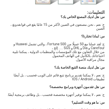
التعليمات:
س: هل لديك المصنع الخاص بك؟
ج: نعم ، نحن مصنعون في الصين لأكثر من 15 عامًا يقع في قوانغدونغ ، 
الصين
س: لماذا تختارنا؟
ج: لقد عملنا مع 50 عميلًا من Fortune 500 ، والتي تشمل Huawei و 
Carefour و Dia و DHL و SGS ...... إلخ ،
من خلال التعاون مع تلك المؤسسات والمنظمات الدولية ، يمكننا تلبية 
احتياجاتك بالكامل في الهاتف المحمول
مجال مراقبة الأصول.
س: هل لديك منصة التتبع الخاصة بك؟
ج: نعم ، لا يمكننا تقديم برنامج تتبع قائم على الويب فحسب ، بل أيضًا 
تطبيقات IOS / Android
س: هل تقدمون أجهزة وبرامج مخصصة؟
ج: نعم ، لا يمكننا توفير أجهزة مخصصة فحسب ، بل وظائف برمجية أيضًا.
س: ما هو وقت التسليم؟