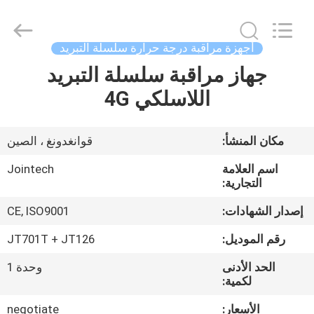
Shenzhen
Joint
Technology
Co.,
Ltd..
أجهزة مراقبة درجة حرارة سلسلة التبريد
All
Rights
Reserved.
جهاز مراقبة سلسلة التبريد
الصفحة
اللاسلكي 4G
الرئيسية
منتجات
مكان المنشأ:
قوانغدونغ ، الصين
اسم العلامة
Jointech
عرض
التجارية:
الواقع
إصدار الشهادات:
CE, ISO9001
الافتراضي
رقم الموديل:
JT701T + JT126
الحد الأدنى
وحدة 1
معلومات
لكمية:
عنا
الأسعار:
negotiate