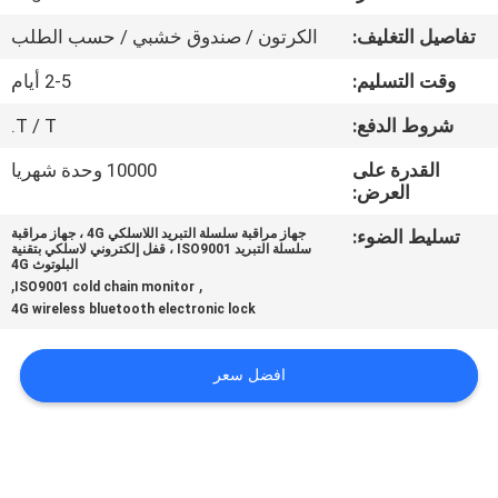
تفاصيل التغليف:
الكرتون / صندوق خشبي / حسب الطلب
جولة
وقت التسليم:
2-5 أيام
في
المعمل
شروط الدفع:
T / T.
القدرة على
10000 وحدة شهريا
العرض:
مراقبة
الجودة
تسليط الضوء:
جهاز مراقبة سلسلة التبريد اللاسلكي 4G ، جهاز مراقبة
سلسلة التبريد ISO9001 ، قفل إلكتروني لاسلكي بتقنية
البلوتوث 4G
,
,
ISO9001 cold chain monitor
اتصل
4G wireless bluetooth electronic lock
بنا
افضل سعر
اطلب
اقتباس