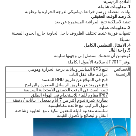
الفائدة الرئيسية:
1. معلومات شاملة
بيانات مفصلة ورسم خرائط ديناميكي لدرجة الحرارة والرطوبة
2. رصد الوقت الحقيقي
تقنية لاسلكية تتيح المراقبة المستمرة عن بعد.
3. معلومات عملية
تنبيهات فورية عندما تختلف الظروف داخل الحاوية خارج الحدود المعينة
مسبقًا
.
4. الامتثال التنظيمي الكامل
5. راحة البال
كونفي
من أن شحنتك ستصل إلى وجهتها سليمة.
يوفر JT701T سلامة الأصول الكاملة.
الخصائص
تتبع GPS المباشر وبيانات درجة الحرارة وهومي
الرئيسية
مراقبة حالة قفل الباب
فتح في الموقع عن طريق RFID المعتمد
فتح عن بعد عن طريق الرسائل القصيرة والبرامج
تنبيه العبث في الوقت الحقيقي للاستجابة السريعة
IP67 مقاوم للماء للاستخدام في الهواء الطلق
بطارية كبيرة تدوم أكثر من 7 أيام بمعدل 1 بيانات / دقيقة
سهل التركيب مع قاعدة مغناطيسية
سلسلة معدنية قابلة للتعديل تتكيف مع الحاوية وشاحنة
النقل والبضائع والأصول القيمة