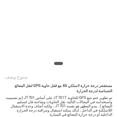
خريطة
الموقع
PRIVACY
POLICY
منتوج وصف
مستشعر درجة حرارة لاسلكي 4G مع قفل حاوية GPS لنقل البضائع
الحساسة لدرجة الحرارة
تم تطوير ختم تتبع GPS للحاوية JT701T على أساس JT701 (تم تصميمه 
واستخدامه في المجالات التالية: نقل الحاويات وشاحنة فان لتسليم 
البضائع.) ، يبدو المظهر هو نفسه JT701 ، ولكنه أضاف وحدة الاستقبال 
اللاسلكية في الداخل ، لذلك يمكنه استقبال ومراقبة درجة الحرارة 
الداخلية أو درجة حرارة البضائع في السيارة.