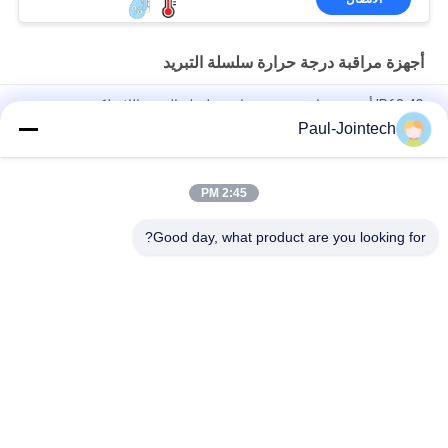
أجهزة مراقبة درجة حرارة سلسلة التبريد
IP68 4G أجهزة مراقبة درجة حرارة سلسلة التبريد اللاسلكية
Paul-Jointech
قفل المقتفي GPS المقاوم للسرقة الإلكتروني بتقنية البلوتوث شهادة
CE
2:45 PM
قفل GPS بسلسلة باردة مانعة لتسرب الماء ، 15000 مللي أمبير في
الساعة لمراقبة سلسلة التبريد
Good day, what product are you looking for?
فئات شعبية
جميع
قفل حاوية GPS
قفل تتبع GPS
قفل بلوتوث الذكية
قفل GPS الذكي