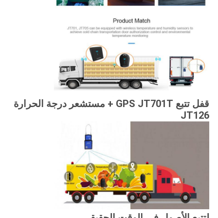
قفل تتبع GPS JT701T + مستشعر درجة الحرارة
JT126
لتتبع الأصول في الوقت الحقيقي