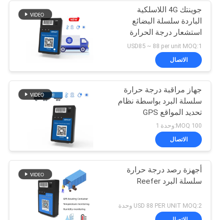
جوينتك 4G اللاسلكية
الباردة سلسلة البضائع
استشعار درجة الحرارة
والرطوبة GPS المقتفي
USD85 ~ 88 per unit MOQ:1
الاتصال
جهاز مراقبة درجة حرارة
سلسلة البرد بواسطة نظام
تحديد المواقع GPS
100 MOQ:وحدة 1
الاتصال
أجهزة رصد درجة حرارة
سلسلة البرد Reefer
USD 88 PER UNIT MOQ:2 وحدة
الاتصال