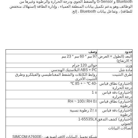
Bluetooth و G-Sensor والضغط الجوي ودرجة الحرارة والرطوبة وغيرها من 
الوظائف.وهو يدعم تكميل بيانات المنطقة العمياء ، وإدارة الطاقة (استهلاك منخفض 
للطاقة) ، وتفاعل بيانات Bluetooth ، إلخ.
حدود
وصف
البعد (الطول × العرض 
97 مم * 60 مم * 23 مم
× الارتفاع)
وزن
حوالي 120 جرام
مادة شل
ABS + PC البلاستيك الهندسي
طرق التثبيت
روابط الكابلات والشفط المغناطيسي والفيلكرو وطرق 
التثبيت الأخرى
(اختياري) نطاق قياس 
-40 ℃ ~ + 85 ℃
درجة الحرارة
(اختياري) دقة قياس 
± 1
درجة الحرارة
(اختياري) نطاق قياس 
0٪ RH ~ 100٪ RH
الرطوبة
(اختياري) دقة قياس 
± 2٪ رطوبة نسبية
الرطوبة
(اختياري) كشف التدفق 
1-65535LX
الضوئي
اتصالات البيانات
شبكة تحميل البيانات الافتراضية هي SIMCOM A7600E-