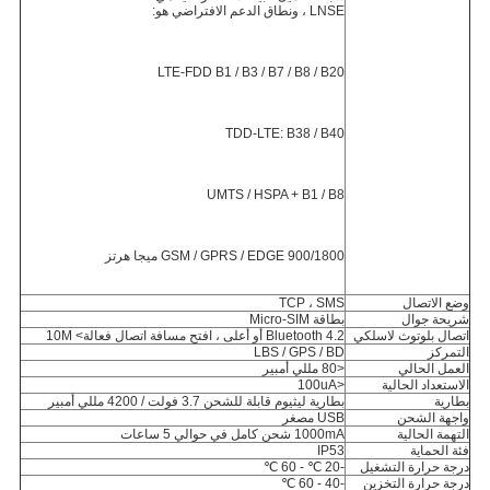
LNSE ، ونطاق الدعم الافتراضي هو:
LTE-FDD B1 / B3 / B7 / B8 / B20
TDD-LTE: B38 / B40
UMTS / HSPA + B1 / B8
GSM / GPRS / EDGE 900/1800 ميجا هرتز
وضع الاتصال
TCP ، SMS
شريحة جوال
بطاقة Micro-SIM
اتصال بلوتوث لاسلكي
Bluetooth 4.2 أو أعلى ، افتح مسافة اتصال فعالة> 10M
التمركز
LBS / GPS / BD
العمل الحالي
<80 مللي أمبير
الاستعداد الحالية
<100uA
بطارية
بطارية ليثيوم قابلة للشحن 3.7 فولت / 4200 مللي أمبير
واجهة الشحن
USB مصغر
التهمة الحالية
1000mA شحن كامل في حوالي 5 ساعات
فئة الحماية
IP53
درجة حرارة التشغيل
-20 ℃ - 60 ℃
درجة حرارة التخزين
-40 - 60 ℃