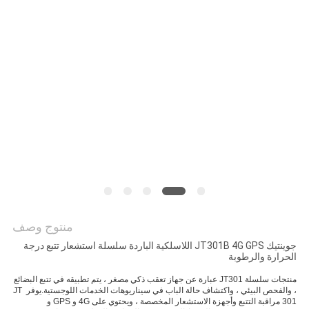
خريطة
الموقع
PRIVACY
POLICY
منتوج وصف
جوينتيك JT301B 4G GPS اللاسلكية الباردة سلسلة استشعار تتبع درجة
الحرارة والرطوبة
منتجات سلسلة JT301 عبارة عن جهاز تعقب ذكي مصغر ، يتم تطبيقه في تتبع البضائع 
، والفحص البيئي ، واكتشاف حالة الباب في سيناريوهات الخدمات اللوجستية.يوفر JT 
301 مراقبة التتبع وأجهزة الاستشعار المخصصة ، ويحتوي على 4G و GPS و 