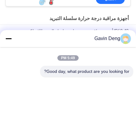
أجهزة مراقبة درجة حرارة سلسلة التبريد
IP68 4G أجهزة مراقبة درجة حرارة سلسلة التبريد اللاسلكية
Gavin Deng
قفل المقتفي GPS المقاوم للسرقة الإلكتروني بتقنية البلوتوث شهادة
CE
5:49 PM
قفل GPS بسلسلة باردة مانعة لتسرب الماء ، 15000 مللي أمبير في
الساعة لمراقبة سلسلة التبريد
Good day, what product are you looking for?
فئات شعبية
جميع
قفل حاوية GPS
قفل تتبع GPS
قفل بلوتوث الذكية
قفل GPS الذكي