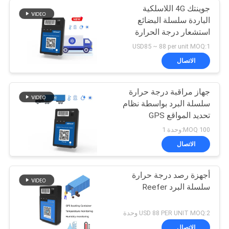
جوينتك 4G اللاسلكية
الباردة سلسلة البضائع
استشعار درجة الحرارة
والرطوبة GPS المقتفي
USD85 ~ 88 per unit MOQ:1
الاتصال
جهاز مراقبة درجة حرارة
سلسلة البرد بواسطة نظام
تحديد المواقع GPS
100 MOQ:وحدة 1
الاتصال
أجهزة رصد درجة حرارة
سلسلة البرد Reefer
USD 88 PER UNIT MOQ:2 وحدة
الاتصال