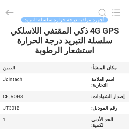
Shenzhen
Joint
Technology
Co.,
Ltd..
أجهزة مراقبة درجة حرارة سلسلة التبريد
All
Rights
Reserved.
4G GPS ذكي المقتفي اللاسلكي
الصفحة
سلسلة التبريد درجة الحرارة
الرئيسية
استشعار الرطوبة
منتجات
مكان المنشأ:
الصين
عرض
اسم العلامة
Jointech
الواقع
التجارية:
الافتراضي
إصدار الشهادات:
CE, ROHS
رقم الموديل:
JT301B
معلومات
الحد الأدنى
1
عنا
لكمية: