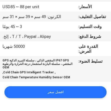
الأسعار:
USD85 ~ 88 per unit
جولة
تفاصيل التغليف:
الكرتون: 49 سم × 39 سم × 31 سم
في
وقت التسليم:
3 ~ 45 يومًا
المعمل
شروط الدفع:
T / T ، Paypal ، Alipay ، إلخ.
مراقبة
القدرة على
50000 شهريا
العرض:
الجودة
تسليط الضوء:
IP67 GPS المقتفي الذكي ، سلسلة التبريد الذكية GPS
المقتفي ، سلسلة الباردة استشعار درجة الحرارة والرطوبة
اتصل
OEM
,
,
Cold Chain GPS Intelligent Tracker
بنا
Cold Chain Temperature Humidity Sensor OEM
اطلب
افضل سعر
اقتباس